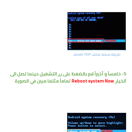
طريقة فرمتة هاتف alcatel POP
5- ﺧﺎﻣﺴﺎً و أخيراً ﻗﻢ ﺑﺎﻟﻀﻐﻂ ﻋﻠﻰ ﺯﺭ ﺍﻟﺘﺸﻐﻴﻞ ﺣﻴﻨﻤﺎ ﺗﺼﻞ ﺍﻟﻰ
ﺍﻟﺨﻴﺎﺭ
Reboot system Now
تماماً مثلما مبين في الصورة