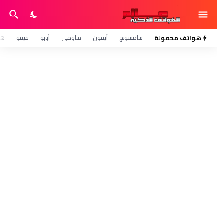
هواتف محمولة
سامسونج
آيفون
شاومي
أوبو
فيفو
هو