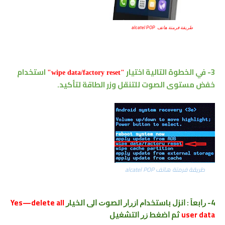
طريقة فرمتة هاتف alcatel POP
3- في الخطوة التالية اختيار
استخدام
"
wipe data/factory reset
"
خفض مستوى الصوت للتنقل وزر الطاقة لتأكيد.
طريقة فرمتة هاتف alcatel POP
4- ﺭﺍﺑﻌﺎً : ﺍﻧﺰﻝ ﺑﺎﺳﺘﺨﺪﺍﻡ ﺍﺯﺭﺍﺭ ﺍﻟﺼﻮﺕ ﺍﻟﻰ ﺍﻟﺨﻴﺎﺭ
Yes—delete all
user data
ﺛﻢ ﺍﺿﻐﻂ ﺯﺭ ﺍﻟﺘﺸﻐﻴﻞ