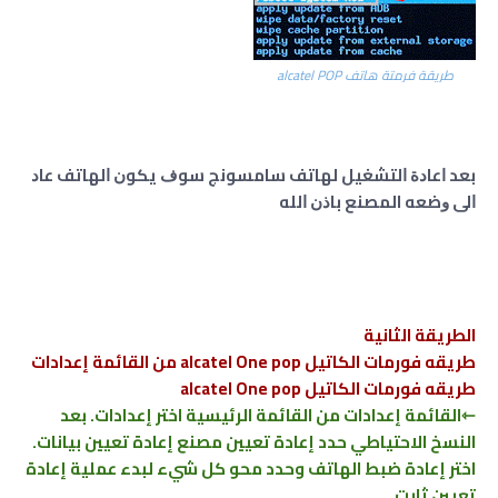
طريقة فرمتة هاتف alcatel POP
ﺑﻌﺪ ﺍﻋﺎﺩﺓ ﺍﻟﺘﺸﻐﻴﻞ ﻟﻬﺎﺗﻒ ﺳﺎﻣﺴﻮﻧﺞ ﺳﻮﻑ ﻳﻜﻮﻥ ﺍﻟﻬﺎﺗﻒ ﻋﺎﺩ
ﺍﻟﻰ ﻭﺿﻌﻪ المصنع ﺑﺎﺫﻥ ﺍﻟﻠﻪ
الطريقة الثانية
طريقه فورمات الكاتيل alcatel One pop من القائمة إعدادات
طريقه فورمات الكاتيل alcatel One pop
⇽القائمة إعدادات من القائمة الرئيسية اختر إعدادات. بعد
النسخ الاحتياطي حدد إعادة تعيين مصنع إعادة تعيين بيانات.
اختر إعادة ضبط الهاتف وحدد محو كل شيء لبدء عملية إعادة
تعيين ثابت.