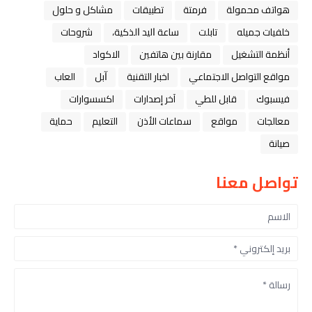
هواتف محمولة
فرمتة
تطبيقات
مشاكل و حلول
خلفيات جميله
تابلت
ﺳﺎﻋﺔ ﺍﻟﻴﺪ ﺍﻟﺬﻛﻴﺔ،
شروحات
أنظمة التشغيل
مقارنة بين هاتفين
الاكواد
مواقع التواصل الاجتماعي
اخبار التقنية
ﺁﺑﻞ
العاب
فيسبوك
قابل للطي
آخر إصدارات
اكسسوارات
معالجات
مواقع
سماعات الأذن
التعليم
حماية
صيانة
تواصل معنا