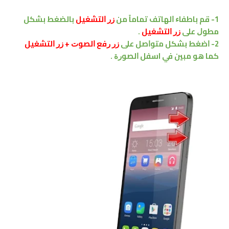
1- ﻗﻢ ﺑﺎﻃﻔﺎﺀ ﺍﻟﻬﺎﺗﻒ ﺗﻤﺎﻣﺎً ﻣﻦ
ﺯﺭ ﺍﻟﺘﺸﻐﻴﻞ
ﺑﺎﻟﻀﻐﻂ ﺑﺸﻜﻞ
ﻣﻄﻮﻝ ﻋﻠﻰ
ﺯﺭ ﺍﻟﺘﺸﻐﻴﻞ
.
2- ﺍﺿﻐﻂ ﺑﺸﻜﻞ ﻣﺘﻮﺍﺻﻞ ﻋﻠﻰ
ﺯﺭ ﺭﻓﻊ ﺍﻟﺼﻮﺕ + ﺯﺭ ﺍﻟﺘﺸﻐﻴﻞ
ﻛﻤﺎ هو مبين في اسفل ﺍﻟﺼﻮﺭﺓ .