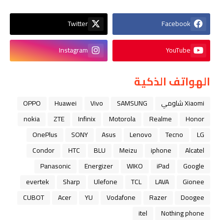
Twitter
Facebook
Instagram
YouTube
الهواتف الذكية
Xiaomi شاومي
SAMSUNG
Vivo
Huawei
OPPO
nokia
ZTE
Infinix
Motorola
Realme
Honor
OnePlus
SONY
Asus
Lenovo
Tecno
LG
Condor
HTC
BLU
Meizu
iphone
Alcatel
Panasonic
Energizer
WIKO
iPad
Google
evertek
Sharp
Ulefone
TCL
LAVA
Gionee
CUBOT
Acer
YU
Vodafone
Razer
Doogee
itel
Nothing phone