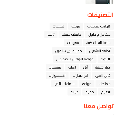
التصنيفات
هواتف محمولة
فرمتة
تطبيقات
مشاكل و حلول
خلفيات جميله
تابلت
ﺳﺎﻋﺔ ﺍﻟﻴﺪ ﺍﻟﺬﻛﻴﺔ،
شروحات
أنظمة التشغيل
مقارنة بين هاتفين
الاكواد
مواقع التواصل الاجتماعي
اخبار التقنية
ﺁﺑﻞ
العاب
فيسبوك
قابل للطي
آخر إصدارات
اكسسوارات
معالجات
مواقع
سماعات الأذن
التعليم
حماية
صيانة
تواصل معنا