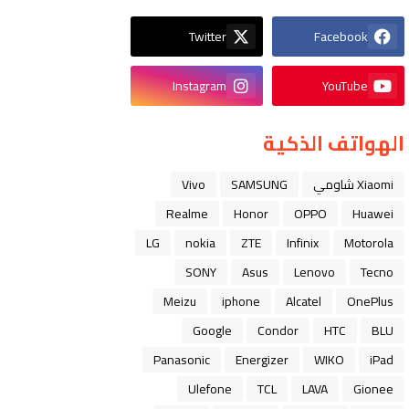
Twitter
Facebook
Instagram
YouTube
الهواتف الذكية
Xiaomi شاومي
SAMSUNG
Vivo
Realme
Honor
OPPO
Huawei
LG
nokia
ZTE
Infinix
Motorola
SONY
Asus
Lenovo
Tecno
Meizu
iphone
Alcatel
OnePlus
Google
Condor
HTC
BLU
Panasonic
Energizer
WIKO
iPad
Ulefone
TCL
LAVA
Gionee