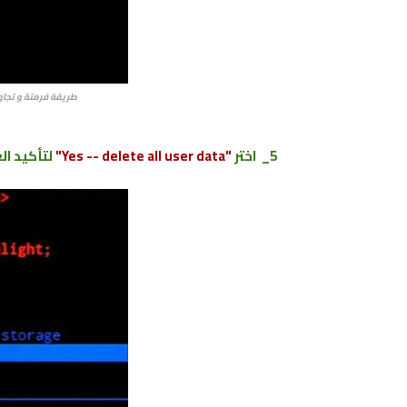
طريقة فرمتة و تجاوز قفل الشا
5_ اختر
"Yes -- delete all user data"
لتأكيد ال