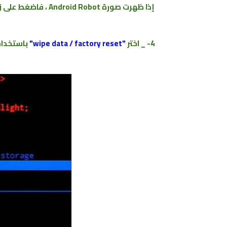
إذا ظهرت صورة Android Robot ، فاضغط على زر رفع مستوى الصوت وبعد ثانيتين ، انقر فوق مفتاح التشغيل.
4- _ اختر
"wipe data / factory reset"
باستخدام