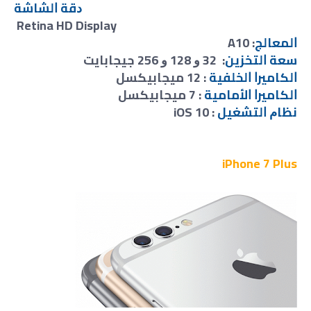
ﺩﻗﺔ ﺍﻟﺸﺎﺷﺔ
Retina HD Display
ﺍﻟﻤﻌﺎﻟﺞ
: A10
ﺳﻌﺔ ﺍﻟﺘﺨﺰﻳﻦ
: 32 ﻭ 128 ﻭ 256 ﺟﻴﺠﺎﺑﺎﻳﺖ
ﺍﻟﻜﺎﻣﻴﺮﺍ ﺍﻟﺨﻠﻔﻴﺔ
: 12 ﻣﻴﺠﺎﺑﻴﻜﺴﻞ
ﺍﻟﻜﺎﻣﻴﺮﺍ ﺍﻷﻣﺎﻣﻴﺔ
: 7 ﻣﻴﺠﺎﺑﻴﻜﺴﻞ
ﻧﻈﺎﻡ ﺍﻟﺘﺸﻐﻴﻞ
: iOS 10
iPhone 7 Plus