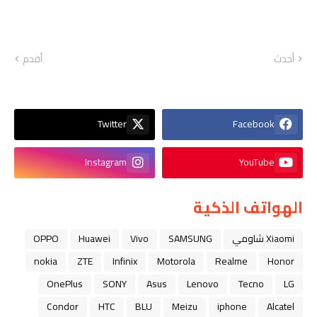
أحدث
أقدم
Twitter
Facebook
Instagram
YouTube
الهواتف الذكية
Xiaomi شاومي
SAMSUNG
Vivo
Huawei
OPPO
nokia
ZTE
Infinix
Motorola
Realme
Honor
OnePlus
SONY
Asus
Lenovo
Tecno
LG
Condor
HTC
BLU
Meizu
iphone
Alcatel