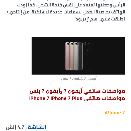
الرأس وجعلتها تعتمد على نفس فتحة الشحن، كما زودت
الهاتف بخاصية العمل بسماعات جديدة لاسلكية، من إنتاجها/
أطلقت عليها اسم 'إيربود'
ﺁﻳﻔﻮﻥ 7 ﻭﺁﻳﻔﻮﻥ 7 ﺑﻠﺲ
مواصفات ﻫﺎﺗﻔﻲ ﺁﻳﻔﻮﻥ 7 ﻭﺁﻳﻔﻮﻥ 7 ﺑﻠﺲ
مواصفات هاتفي iPhone 7 iPhone 7 Plus
iPhone 7
ﺍﻟﺸﺎﺷﺔ
: 4.7 ﺇﻧﺶ