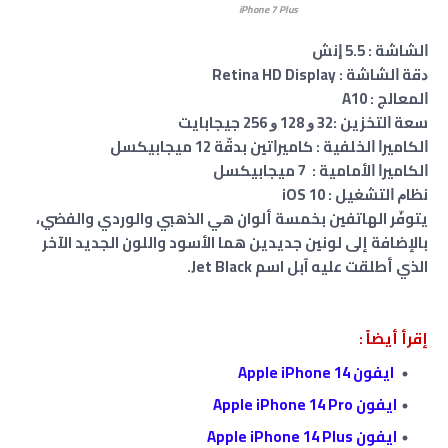
iPhone 7 Plus
ﺍﻟﺸﺎﺷﺔ : 5.5 ﺇﻧﺶ
ﺩﻗﺔ ﺍﻟﺸﺎﺷﺔ : Retina HD Display
ﺍﻟﻤﻌﺎﻟﺞ : A10
ﺳﻌﺔ ﺍﻟﺘﺨﺰﻳﻦ :32 ﻭ 128 ﻭ 256 ﺟﻴﺠﺎﺑﺎﻳﺖ
ﺍﻟﻜﺎﻣﻴﺮﺍ ﺍﻟﺨﻠﻔﻴﺔ : ﻛﺎﻣﻴﺮﺍﺗﻴﻦ ﺑﺪﻗّﺔ 12 ﻣﻴﺠﺎﺑﻴﻜﺴﻞ
ﺍﻟﻜﺎﻣﻴﺮﺍ ﺍﻷﻣﺎﻣﻴﺔ : 7 ﻣﻴﺠﺎﺑﻴﻜﺴﻞ
ﻧﻈﺎﻡ ﺍﻟﺘﺸﻐﻴﻞ : iOS 10
يتوفّر الهاتفين بخمسة ألوان هي الذهبي والوردي والفضي،
بالإضافة إلى لونين جديدين هما الأسود واللون الجديد الآخر
الذي أطلقت عليه آبل اسم Jet Black.
إقرأ أيضاً :
ايفون Apple iPhone 14
ايفون Apple iPhone 14 Pro
ايفون Apple iPhone 14 Plus