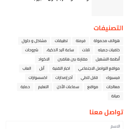
التصنيفات
هواتف محمولة
فرمتة
تطبيقات
مشاكل و حلول
خلفيات جميله
تابلت
ﺳﺎﻋﺔ ﺍﻟﻴﺪ ﺍﻟﺬﻛﻴﺔ،
شروحات
أنظمة التشغيل
مقارنة بين هاتفين
الاكواد
مواقع التواصل الاجتماعي
اخبار التقنية
ﺁﺑﻞ
العاب
فيسبوك
قابل للطي
آخر إصدارات
اكسسوارات
معالجات
مواقع
سماعات الأذن
التعليم
حماية
صيانة
تواصل معنا