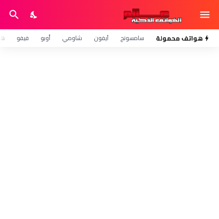
هواتف محمولة
سامسونج
آيفون
شاومي
أوبو
فيفو
هو