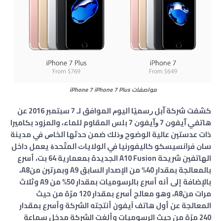
مواصفات iPhone 7 iPhone 7 Plus
ﻛﺸﻔﺖ ﺷﺮﻛﺔ ﺁﺑﻞ ﺭﺳﻤﻴًﺎ ﺍﻟﻴﻮﻡ الموافق لـ 7 سبتمبر 2016 ﻋﻦ
ﻫﺎﺗﻔﻲ ﺁﻳﻔﻮﻥ 7 ﻭﺁﻳﻔﻮﻥ 7 ﺑﻠﺲ المقاوم للماء، والمزود بكاميرا
ذات عدستين عالية الوضوح ﻭﺫﻟﻚ ﺿﻤﻦ ﺣﺪﺛﻬﺎ ﺍﻟﺨﺎﺹ ﻓﻲ ﻣﺪﻳﻨﺔ
ﺳﺎﻥ ﻓﺮﺍﻧﺴﻴﺴﻜﻮ كاليفورنيا ﻓﻲ ﺍﻟﻮﻻﻳﺎﺕ ﺍﻟﻤﺘّﺤﺪﺓ يعمل داخل
الهاتفين شريحة A10 Fusion الجديدة بمعمارية 64 بت، أسرع
بالمعالجة بمقدار 40% من الإصدار السابق A9 وبمرتين منA8،
بالإضافة إلى أنه أسرع بالرسوميات بمقدار 50% من A9 وثلاث
مرات منA8، وهو معالج أسرع بمقدار 120 مرّة من حيث
المعالجة عن أول هاتف آيفون أنتجته الشركة وأسرع بمقدار
240 مرّة من حيث الرسوميات وألغت الشركة مدخل سماعة