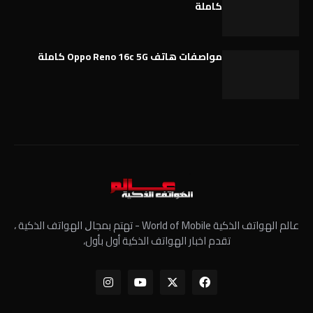
كاملة
مواصفات هاتف Oppo Reno 16c 5G كاملة
عالم الهواتف الذكية World of Mobile - ﺗﻬﺘﻢ ﺑﻤﺠﺎﻝ الهواتف الذكية ،
تقدم اخبار الهواتف الذكية أول بأول،