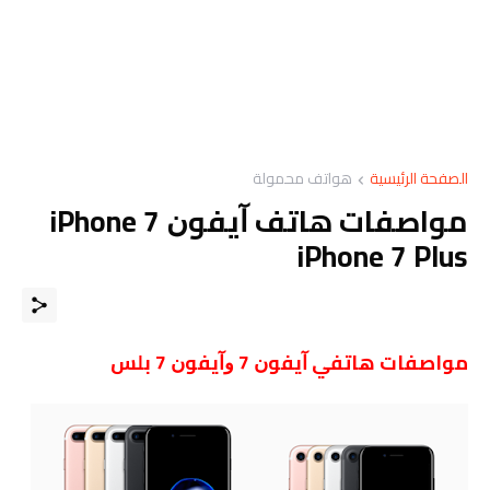
الصفحة الرئيسية
هواتف محمولة
مواصفات هاتف ﺁﻳﻔﻮﻥ iPhone 7
iPhone 7 Plus
مواصفات ﻫﺎﺗﻔﻲ ﺁﻳﻔﻮﻥ 7 ﻭﺁﻳﻔﻮﻥ 7 ﺑﻠﺲ