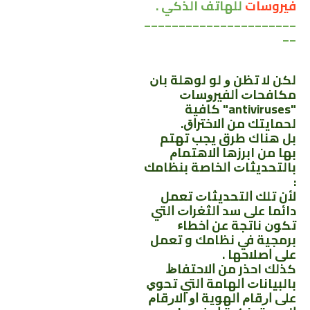
فيروسات
للهاتف الذكي .
______________________
__
لكن ﻻ ﺗﻈﻦ ﻭ ﻟﻮ ﻟﻮﻫﻠﺔ ﺑﺎﻥ
ﻣﻜﺎﻓﺤﺎﺕ ﺍﻟﻔﻴﺮﻭﺳﺎﺕ
"antiviruses" ﻛﺎﻓﻴﺔ
ﻟﺤﻤﺎﻳﺘﻚ ﻣﻦ ﺍﻻﺧﺘﺮﺍﻕ.
بل هناك طرق يجب تهتم
بها من ابرزها ﺍﻻﻫﺘﻤﺎﻡ
ﺑﺎﻟﺘﺤﺪﻳﺜﺎﺕ ﺍﻟﺨﺎﺻﺔ ﺑﻨﻈﺎﻣﻚ
:
لأن ﺗﻠﻚ ﺍﻟﺘﺤﺪﻳﺜﺎﺕ ﺗﻌﻤﻞ
دائما ﻋﻠﻰ ﺳﺪ ﺍﻟﺜﻐﺮﺍﺕ ﺍﻟﺘﻲ
ﺗﻜﻮﻥ ﻧﺎﺗﺠﺔ ﻋﻦ ﺍﺧﻄﺎﺀ
ﺑﺮﻣﺠﻴﺔ ﻓﻲ ﻧﻈﺎﻣﻚ و تعمل
ﻋﻠﻰ ﺍﺻﻼحها .
كذلك احذر من ﺍﻻﺣﺘﻔﺎﻅ
ﺑﺎﻟﺒﻴﺎﻧﺎﺕ ﺍﻟﻬﺎﻣﺔ ﺍﻟﺘﻲ ﺗﺤﻮﻱ
ﻋﻠﻰ ﺍﺭﻗﺎﻡ ﺍﻟﻬﻮﻳﺔ ﺍﻭ ﺍﻻﺭﻗﺎﻡ