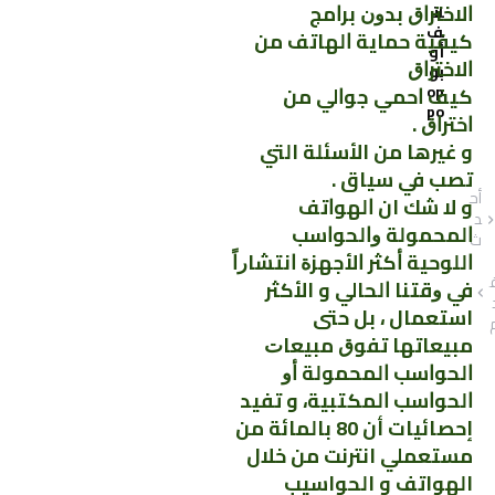
ﺍﻻﺧﺘﺮﺍﻕ ﺑﺪﻭﻥ ﺑﺮﺍﻣﺞ
ات
ف
ﻛﻴﻔﻴﺔ ﺣﻤﺎﻳﺔ ﺍﻟﻬﺎﺗﻒ ﻣﻦ
أو
ﺍﻻﺧﺘﺮﺍﻕ
بو
op
ﻛﻴﻒ ﺍﺣﻤﻲ ﺟﻮﺍﻟﻲ ﻣﻦ
po
ﺍﺧﺘﺮﺍﻕ .
و غيرها من الأسئلة التي
تصب في سياق .
أح
و لا شك ان ﺍﻟﻬﻮﺍﺗﻒ
د
ﺍﻟﻤﺤﻤﻮﻟﺔ ﻭﺍﻟﺤﻮﺍﺳﺐ
ث
ﺍﻟﻠﻮﺣﻴﺔ ﺃﻛﺜﺮ ﺍﻷﺟﻬﺰﺓ ﺍﻧﺘﺸﺎﺭﺍً
ﻓﻲ ﻭﻗﺘﻨﺎ ﺍﻟﺤﺎﻟﻲ و الأكثر
استعمال ، ﺑﻞ ﺣﺘﻰ
ﻣﺒﻴﻌﺎﺗﻬﺎ ﺗﻔﻮﻕ ﻣﺒﻴﻌﺎﺕ
ﺍﻟﺤﻮﺍﺳﺐ ﺍﻟﻤﺤﻤﻮﻟﺔ ﺃﻭ
ﺍﻟﺤﻮﺍﺳﺐ ﺍﻟﻤﻜﺘﺒﻴﺔ، و تفيد
إحصائيات أن 80 بالمائة من
مستعملي انترنت من خلال
الهواتف و الحواسيب