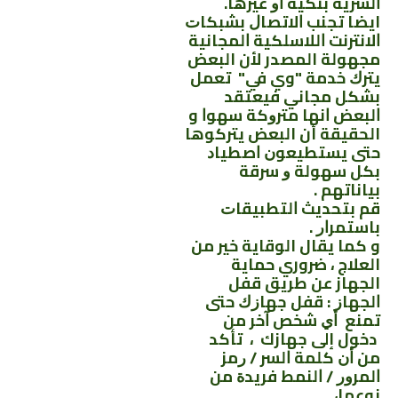
ﺍﻟﺴﺮﻳﺔ بنكية ﺍﻭ ﻏﻴﺮﻫﺎ.
ايضا تجنب ﺍﻻﺗﺼﺎﻝ ﺑﺸﺒﻜﺎﺕ
ﺍﻻﻧﺘﺮﻧﺖ ﺍﻟﻼﺳﻠﻜﻴﺔ ﺍﻟﻤﺠﺎﻧﻴﺔ
مجهولة المصدر لأن البعض
ﻳﺘﺮﻙ ﺧﺪﻣﺔ "وي في" ﺗﻌﻤﻞ
ﺑﺸﻜﻞ ﻣﺠﺎﻧﻲ ﻓﻴﻌﺘﻘﺪ
ﺍﻟﺒﻌﺾ ﺍﻧﻬﺎ ﻣﺘﺮﻭﻛﺔ ﺳﻬﻮﺍ و
الحقيقة أن البعض ﻳﺘﺮﻛﻮﻫﺎ
ﺣﺘﻰ ﻳﺴﺘﻄﻴﻌﻮﻥ ﺍﺻﻄﻴﺎﺩ
ﺑﻜﻞ ﺳﻬﻮﻟﺔ ﻭ ﺳﺮﻗﺔ
ﺑﻴﺎﻧﺎﺗﻬﻢ .
قم ﺑﺘﺤﺪﻳﺚ ﺍﻟﺘﻄﺒﻴﻘﺎﺕ
ﺑﺎﺳﺘﻤﺮﺍﺭ .
و كما يقال الوقاية خير من
العلاج ، ضروري حماية
الجهاز عن طريق ﻗﻔﻞ
ﺍﻟﺠﻬﺎﺯ : ﻗﻔﻞ ﺟﻬﺎﺯﻙ حتى
تمنع ﺃﻱ ﺷﺨﺺ ﺁﺧﺮ من
دخول إلى جهازك ، ﺗﺄﻛﺪ
ﻣﻦ ﺃﻥ ﻛﻠﻤﺔ ﺍﻟﺴﺮ / ﺭﻣﺰ
ﺍﻟﻤﺮﻭﺭ / ﺍﻟﻨﻤﻂ ﻓﺮﻳﺪﺓ ﻣﻦ
ﻧﻮﻋﻬﺎ،