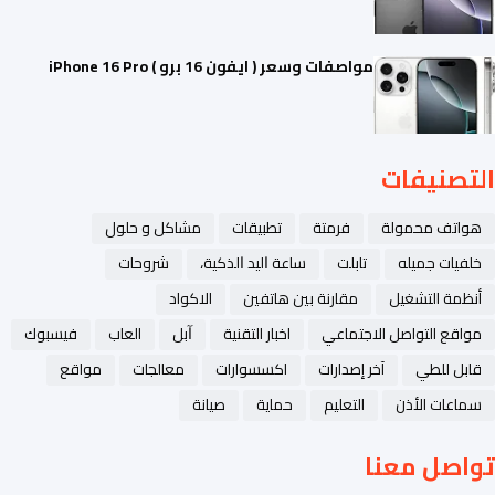
مواصفات وسعر ( ايفون 16 برو ) iPhone 16 Pro
التصنيفات
هواتف محمولة
فرمتة
تطبيقات
مشاكل و حلول
خلفيات جميله
تابلت
ﺳﺎﻋﺔ ﺍﻟﻴﺪ ﺍﻟﺬﻛﻴﺔ،
شروحات
أنظمة التشغيل
مقارنة بين هاتفين
الاكواد
مواقع التواصل الاجتماعي
اخبار التقنية
ﺁﺑﻞ
العاب
فيسبوك
قابل للطي
آخر إصدارات
اكسسوارات
معالجات
مواقع
سماعات الأذن
التعليم
حماية
صيانة
تواصل معنا