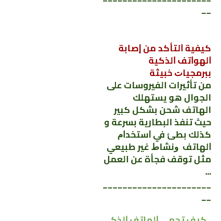
__
ﻛﻴﻔﻴﺔ ﺍﻟﺘﺄﻛﺪ ﻣﻦ ﺇﺻﺎﺑﺔ
ﺍﻟﻬﻮﺍﺗﻒ ﺍﻟﺬﻛﻴﺔ
ﺑﺒﺮﻣﺠﻴﺎﺕ
ﺧﺒﻴﺜﺔ
من تأثيرات الفيروسات على
الجوال هو يستهلك
الهاتف ﺷﺤﻦ بشكل كبير
حيث تنفذ البطارية بسرعة و
كذلك ﺑﻄﺊ ﻓﻲ ﺍﺳﺘﺨﺪﺍﻡ
ﺍﻟﻬﺎﺗﻒ ﻭﻧﺸﺎﻁ ﻏﻴﺮ ﻃﺒﻴﻌﻲ
مثل توقف فجأة عن العمل
...
______________________
__
كيف ﺗﺤﻤﻲ ﺍﻟﻬﺎﺗﻒ ﺍﻟﺬﻛﻲ