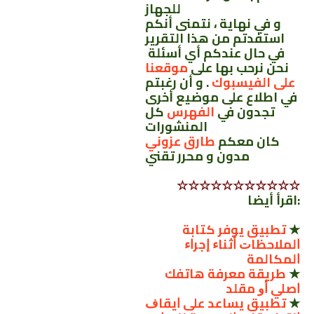
للجهاز
و في نهاية ، نتمنى أنكم
استفدتم من هذا التقرير
في حال عندكم أي أسئلة
نحن نرحب بها على
موقعنا
على الفيسبوك
. و أن رغبتم
في اطلاع على موضيع أخرى
تجدون في
الفهرس
كل
المنشورات
كان معكم
طارق عزوني
مدون و محرر تقني
☆☆☆☆☆☆☆☆☆☆☆
:اقرأ أيضا
★
ﺗﻄﺒﻴﻖ ﻳﻮﻓﺮ ﻛﺘﺎﺑﺔ
ﺍﻟﻤﻼﺣﻈﺎﺕ ﺃﺛﻨﺎﺀ ﺇﺟﺮﺍﺀ
ﺍﻟﻤﻜﺎﻟﻤﺔ
★
ﻃﺮﻳﻘﺔ ﻣﻌﺮﻓﺔ ﻫﺎﺗﻔﻚ
ﺍﺻﻠﻲ ﺃﻭ ﻣﻘﻠﺪ
★
ﺗﻄﺒﻴﻖ ﻳﺴﺎﻋﺪ ﻋﻠﻰ ﺍﻳﻘﺎﻑ