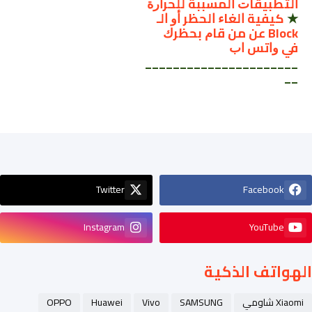
ﺍﻟﺘﻄﺒﻴﻘﺎﺕ ﺍﻟﻤﺴﺒﺒﺔ ﻟﻠﺤﺮﺍﺭﺓ
★
ﻛﻴﻔﻴﺔ ﺍﻟﻐﺎﺀ ﺍﻟﺤﻈﺮ ﺃﻭ ﺍﻟـ
Block ﻋﻦ ﻣﻦ ﻗﺎﻡ ﺑﺤﻈﺮﻙ
ﻓﻲ ﻭﺍﺗﺲ ﺍﺏ
______________________
__
Twitter
Facebook
Instagram
YouTube
الهواتف الذكية
Xiaomi شاومي
SAMSUNG
Vivo
Huawei
OPPO