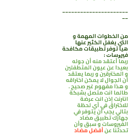
______________________
__
من الخطوات المهمة و
التي يغفل الكثير عنها
هيا
ﺗﻮﻓﺮ تطبيقات ﻣﻜﺎﻓﺤﺔ
ﻓﻴﺮﻭﺳﺎﺕ :
ربما أعتقد منه أن جوله
بعيدا عن عيون المتطفلين
و المخترقين و ربما يعتقد
أن الجوال لا يمكن اختراقه
و هذا مفهوم غير صحيح .
طالما انت متصل بشبكة
انترنت إذن انت عرضة
للاختراق في أي لحظة
بتالي يجب أن يتوفر في
جهازك تطبيق مضاد
الفيروسات و سبق وأن
تحدثنا عن
أفضل مضاد