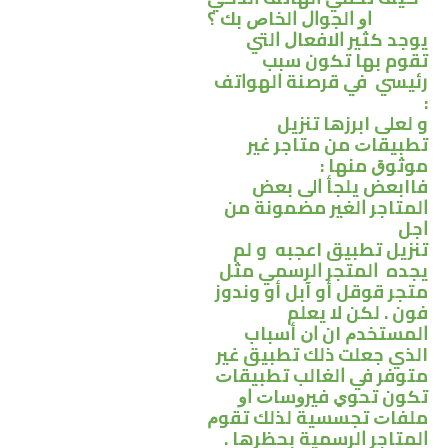
ﺍﻭ ﺍﻟﺠﻮﺍﻝ ﺍﻟﺨﺎﺹ ﺑﻚ ؟
يوجد كثير ﺍﻻﻓﻌﺎﻝ ﺍﻟﺘﻲ
تقوم بها تكون سبب
رئيسي ﻓﻲ ﻗﺮﺻﻨﺔ ﺍﻟﻬﻮﺍﺗﻒ
:
و لعلى ابرزها ﺗﻨﺰﻳﻞ
ﺗﻄﺒﻴﻘﺎﺕ ﻣﻦ ﻣﺘﺎﺟﺮ ﻏﻴﺮ
ﻣﻮﺛﻮﻕ ﻣﻨﻬﺎ :
فاابعض ﻳﻠﺠﺄ ﺍﻟﻰ ﺑﻌﺾ
ﺍﻟﻤﺘﺎﺟﺮ ﺍﻟﻐﻴﺮ ﻣﻀﻤﻮﻧﺔ ﻣﻦ
ﺍﺟﻞ
ﺗﻨﺰﻳﻞ ﺗﻄﺒﻴﻖ اعجبه و لم
يجده ﺍﻟﻤﺘﺠﺮ ﺍﻟﺮﺳﻤﻲ مثل
متجر قوقل أو آبل أو وندوز
فون . لكن لا ﻳﻌﻠﻢ
ﺍﻟﻤﺴﺘﺨﺪﻡ ان ﺍﻥ أسباب
الذي جعلت ذلك تطبيق غير
متوفر ﻓﻲ ﺍﻟﻐﺎﻟﺐ ﺗﻄﺒﻴﻘﺎﺕ
تكون ﺗﺤﻮﻱ ﻓﻴﺮﻭﺳﺎﺕ ﺍﻭ
ﻣﻠﻔﺎﺕ ﺗﺠﺴﺴﻴﺔ ﻟﺬﻟﻚ ﺗﻘﻮﻡ
ﺍﻟﻤﺘﺎﺟﺮ ﺍﻟﺮﺳﻤﻴﺔ ﺑﺤﻈﺮﻫﺎ .