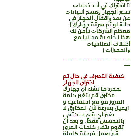
 ﺍﺷﺘﺮﺍﻙ ﻓﻲ ﺃﺣﺪ ﺧﺪﻣﺎﺕ
ﺗﺘﺒﻊ ﺍﻟﺠﻬﺎﺯ ﻭﻣﺴﺢ ﺍﻟﺒﻴﺎﻧﺎﺕ
ﻋﻦ ﺑﻌﺪ ﻭﺍﻗﻔﺎﻝ ﺍﻟﺠﻬﺎﺯ ﻓﻲ
ﺣﺎﻟﺔ ﻟﻮ ﺗﻢ ﺳﺮﻗﺔ ﺟﻬﺎﺯﻙ ‏(
ﻣﻌﻈﻢ ﺍﻟﺸﺮﻛﺎﺕ ﺗﺄﻣﻦ ﻟﻚ
ﻫﺬﺍ ﺍﻟﺨﺎﺻﻴﺔ ﻣﺠﺎﻧﻴﺎ ﻣﻊ
ﺍﺧﺘﻼﻑ ﺍﻟﺼﻼﺣﻴﺎﺕ
ﻭﺍﻟﻤﻤﻴﺰﺍﺕ ‏)
______________________
__
كيفية ﺍﻟﺘﺼﺮﻑ ﻓﻲ ﺣﺎﻝ ﺗﻢ
ﺍﺧﺘﺮﺍﻕ ﺍﻟﺠﻬﺎﺯ
ﺑﻤﺠﺮﺩ ﻣﺎ ﺗﺸﻚ ﺍﻥ ﺟﻬﺎﺯﻙ
ﻣﺨﺘﺮﻕ قم بتغير كلمة
المرور مواقع اجتماعية و
ايميل بسرعة لأن المخترق لا
يغير أي شيء يكتفي
بالتجسس فقط . و بعد أن
تقوم بتغير كلمات المرور
قم بعمل فرمتة كاملة