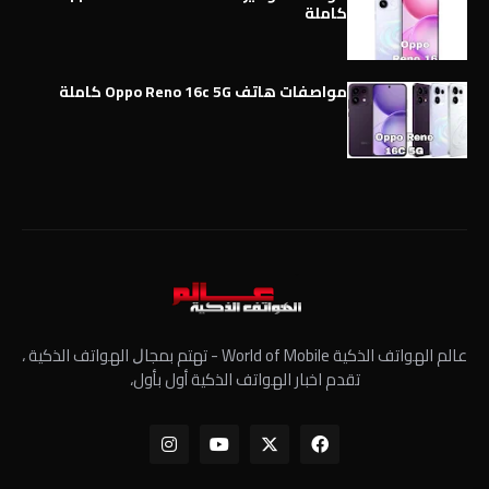
كاملة
مواصفات هاتف Oppo Reno 16c 5G كاملة
عالم الهواتف الذكية World of Mobile - ﺗﻬﺘﻢ ﺑﻤﺠﺎﻝ الهواتف الذكية ،
تقدم اخبار الهواتف الذكية أول بأول،