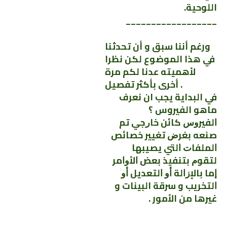
اللوحية.
__________________
ورغم أننا سبق و أن تحدثنا
في هذا الموضوع لكن نظرا
لأهميته عدنا لكم مرة
أخرى بأكثر تفصيل .
في البداية يجب ان نعرف
ماهو الفيروس ؟
ﺍﻟﻔﻴﺮﻭﺱ ﻛﺎﺋﻦ ﺧﺎﺭﺟﻲ تم
صنعه ﺑﻐﺮﺽ ﺗﻐﻴﻴﺮ ﺧﺼﺎﺋﺺ
ﺍﻟﻤﻠﻔﺎﺕ ﺍﻟﺘﻲ ﻳﺼﻴﺒﻬﺎ
ﻟﺘﻘﻮﻡ ﺑﺘﻨﻔﻴﺬ ﺑﻌﺾ ﺍﻷﻭﺍﻣﺮ
ﺇﻣﺎ ﺑﺎﻹﺯﺍﻟﺔ ﺃﻭ ﺍﻟﺘﻌﺪﻳﻞ ﺃﻭ
ﺍﻟﺘﺨﺮﻳﺐ و سرقة البينات و
غيرها من الأمور .
______________________