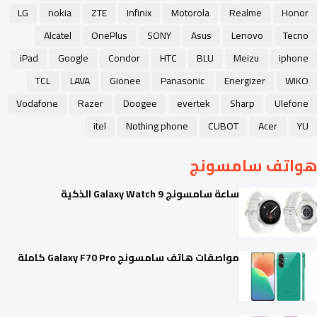
LG
nokia
ZTE
Infinix
Motorola
Realme
Honor
Alcatel
OnePlus
SONY
Asus
Lenovo
Tecno
iPad
Google
Condor
HTC
BLU
Meizu
iphone
TCL
LAVA
Gionee
Panasonic
Energizer
WIKO
Vodafone
Razer
Doogee
evertek
Sharp
Ulefone
itel
Nothing phone
CUBOT
Acer
YU
هواتف سامسونج
ساعة سامسونج Galaxy Watch 9 الذكية
مواصفات هاتف سامسونج Galaxy F70 Pro كاملة