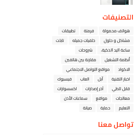
التصنيفات
هواتف محمولة
فرمتة
تطبيقات
مشاكل و حلول
خلفيات جميله
تابلت
ﺳﺎﻋﺔ ﺍﻟﻴﺪ ﺍﻟﺬﻛﻴﺔ،
شروحات
أنظمة التشغيل
مقارنة بين هاتفين
الاكواد
مواقع التواصل الاجتماعي
اخبار التقنية
ﺁﺑﻞ
العاب
فيسبوك
قابل للطي
آخر إصدارات
اكسسوارات
معالجات
مواقع
سماعات الأذن
التعليم
حماية
صيانة
تواصل معنا