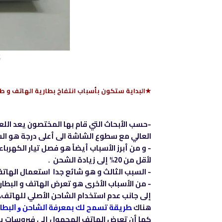
ب
★البداية ستكون بأسباب انتفاخ بطارية الهاتف و طر
-حسب الأبحاث التي قام بها المختصون يعد الل
العالي مع سطوع الشاشة الى أعلى درجة هو ال
- و من أبرز الأسباب أيضاً هو فصل تيار الكهر
لأقل من 20% إلى زيادة الشحن .
- السبب الثالث و هو شائع جدا استعمال الهات
- من الأسباب الأخرى هو تعرض الهاتف و البط
إلى جانب عدم استخدام الشاحن الأصلي للهاتف
هناك
ﻄﺮﻳﻘﺔ ﺗﺴﻤﺢ ﻟﻚ ﺑﻤﻌﺮﻓﺔ ﺍﻟﺸﺎﺣﻦ ﻭ ﺍﻟﺒﻄﺎﺭ
كما أن تعرض الهاتف المحمول إلى فيروسات يس