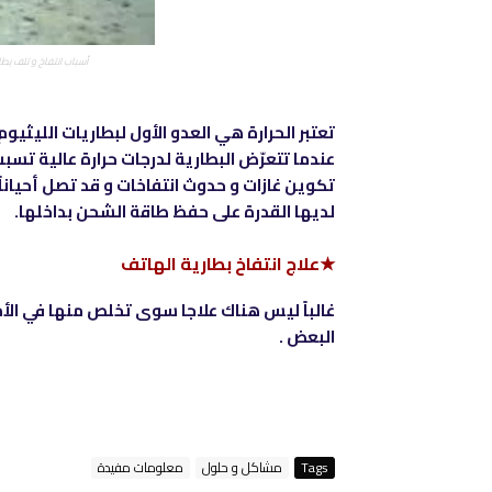
أسباب انتفاخ و تلف بطا
تعتبر الحرارة هي العدو الأول لبطاريات الليثيوم 
عندما تتعرّض البطارية لدرجات حرارة عالية تس
تكوين غازات و حدوث انتفاخات و قد تصل أحياناً
لديها القدرة على حفظ طاقة الشحن بداخلها.
★علاج انتفاخ بطارية الهاتف
غالباً ليس هناك علاجا سوى تخلص منها في ا
البعض .
Tags
مشاكل و حلول
معلومات مفيدة