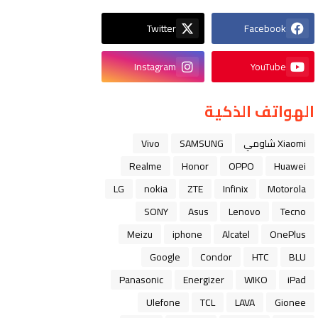
Twitter
Facebook
Instagram
YouTube
الهواتف الذكية
Xiaomi شاومي
SAMSUNG
Vivo
Realme
Honor
OPPO
Huawei
LG
nokia
ZTE
Infinix
Motorola
SONY
Asus
Lenovo
Tecno
Meizu
iphone
Alcatel
OnePlus
Google
Condor
HTC
BLU
Panasonic
Energizer
WIKO
iPad
Ulefone
TCL
LAVA
Gionee