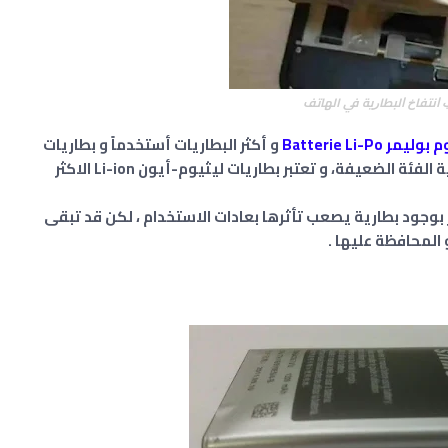
 ﺍﻧﺘﻔﺎﺥ ﺍﻟﺒﻄﺎﺭﻳﺔ في الهاتف
يمر Batterie Li-Po
و أكثر البطاريات أستخدماً و بطاريات
و نجدها في الهواتف الذكية الفئة الضعيفة، و تعتبر بطاريات ليثيوم-أيون Li-ion الاكثر
 بوجود بطارية يصعب تأثرها بعادات الاستخدام ، لكن قد تبقى
 المحافظة عليها .