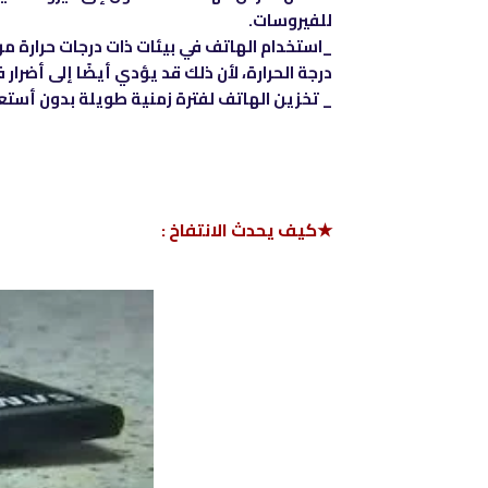
للفيروسات.
_استخدام الهاتف في بيئات ذات درجات حرارة مر
درجة الحرارة، لأن ذلك قد يؤدي أيضًا إلى أضرار ف
_ تخزين الهاتف لفترة زمنية طويلة بدون أستع
★كيف يحدث الانتفاخ :