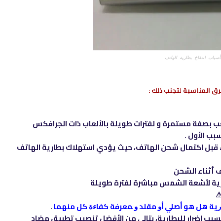
أسباب انتفاخ بطارية الهاتف
ق المناسبة لتجنب ذلك :
عب بصفة مستمرة و لفترات طويلة بالألعاب ذات الجرافكس
سبب الأول
.
باء قبل اكتمال شحن الهاتف، حيث يؤدي استهلاك بطارية الهاتف
ف أثناء الشحن
ارية لأشعة الشمس مباشرة لفترة طويلة
⚠
ﻳﺔ ﻫﻞ ﻫﻮ ﺃﺻﻠﻲ ﺃﻭ ﻣﻘﻠﺪ ﻭ ﻤﻌﺮﻓﺔ ﻛﻔﺎﺀﺓ ﻛﻞ ﻣﻨﻬﻤﺎ
.
بب اضرار للبطارية، بتالي من الأفضل تنصيب تطبيق مضاد