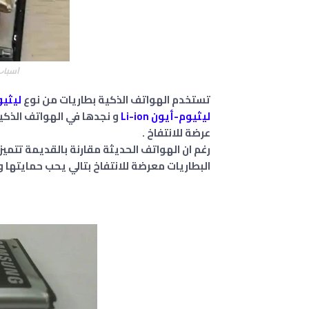
ﺍﺳﺒﺎﺏ
تستخدم الهواتف الذكية بطاريات من نوع
ليثيوم بول
ليثيوم-أيون Li-ion
عرضة للانتفاخ .
رغم ان الهواتف الحديثة مقارنة بالقديمة تتميز
البطاريات معرضة للانتفاخ بتالي يحب حمايتها و