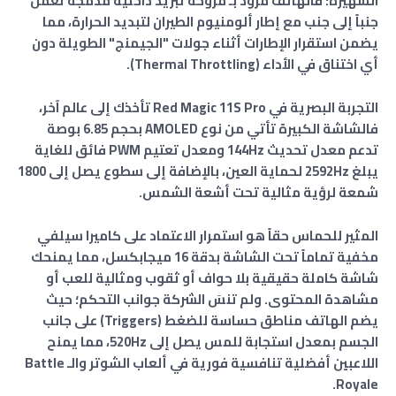
الشهيرة؛ فالهاتف مزود بـ مروحة تبريد داخلية مدمجة تعمل
جنباً إلى جنب مع إطار ألومنيوم الطيران لتبديد الحرارة، مما
يضمن استقرار الإطارات أثناء جولات "الجيمنج" الطويلة دون
أي اختناق في الأداء (Thermal Throttling).
​التجربة البصرية في Red Magic 11S Pro تأخذك إلى عالم آخر،
فالشاشة الكبيرة تأتي من نوع AMOLED بحجم 6.85 بوصة
تدعم معدل تحديث 144Hz ومعدل تعتيم PWM فائق للغاية
يبلغ 2592Hz لحماية العين، بالإضافة إلى سطوع يصل إلى 1800
شمعة لرؤية مثالية تحت أشعة الشمس.
المثير للحماس حقاً هو استمرار الاعتماد على كاميرا سيلفي
مخفية تماماً تحت الشاشة بدقة 16 ميجابكسل، مما يمنحك
شاشة كاملة حقيقية بلا حواف أو ثقوب ومثالية للعب أو
مشاهدة المحتوى. ولم تنسَ الشركة جوانب التحكم؛ حيث
يضم الهاتف مناطق حساسة للضغط (Triggers) على جانب
الجسم بمعدل استجابة للمس يصل إلى 520Hz، مما يمنح
اللاعبين أفضلية تنافسية فورية في ألعاب الشوتر والـ Battle
Royale.