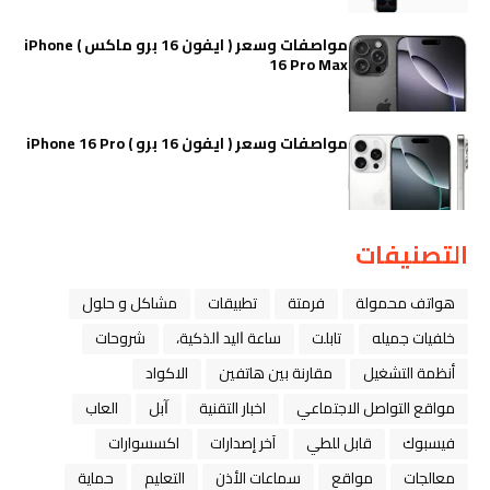
مواصفات وسعر ( ايفون 16 برو ماكس ) iPhone
16 Pro Max
مواصفات وسعر ( ايفون 16 برو ) iPhone 16 Pro
التصنيفات
هواتف محمولة
فرمتة
تطبيقات
مشاكل و حلول
خلفيات جميله
تابلت
ﺳﺎﻋﺔ ﺍﻟﻴﺪ ﺍﻟﺬﻛﻴﺔ،
شروحات
أنظمة التشغيل
مقارنة بين هاتفين
الاكواد
مواقع التواصل الاجتماعي
اخبار التقنية
ﺁﺑﻞ
العاب
فيسبوك
قابل للطي
آخر إصدارات
اكسسوارات
معالجات
مواقع
سماعات الأذن
التعليم
حماية