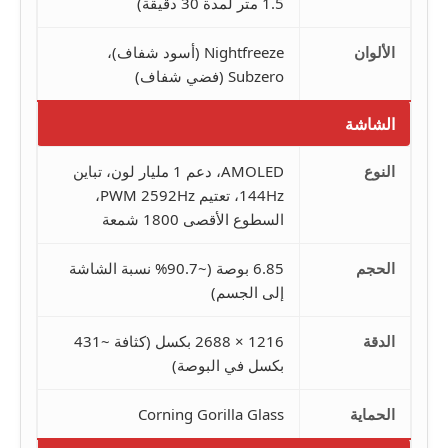
1.5 متر لمدة 30 دقيقة)
الألوان
Nightfreeze (أسود شفاف)،
Subzero (فضي شفاف)
الشاشة
النوع
AMOLED، دعم 1 مليار لون، تباين
144Hz، تعتيم PWM 2592Hz،
السطوع الأقصى 1800 شمعة
الحجم
6.85 بوصة (~90.7% نسبة الشاشة
إلى الجسم)
الدقة
1216 × 2688 بكسل (كثافة ~431
بكسل في البوصة)
الحماية
Corning Gorilla Glass