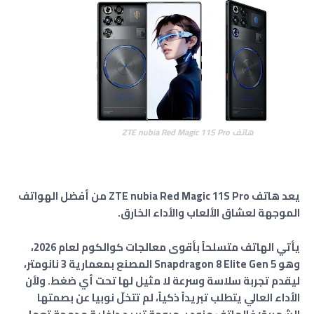
هاتف ZTE nubia Red Magic 11S Pro
يعد هاتف ZTE nubia Red Magic 11S Pro من أفضل الهواتف
الموجهة لعشاق الألعاب والأداء الخارق.
يأتي الهاتف متسلحاً بأقوى معالجات كوالكوم لعام 2026،
وهو Snapdragon 8 Elite Gen 5 المصنع بمعمارية 3 نانومتر،
ليقدم تجربة سلاسة وسرعة لا مثيل لها تحت أي ضغط. ولأن
الأداء العالي يتطلب تبريداً ذكياً، لم تتخلّ نوبيا عن بصمتها