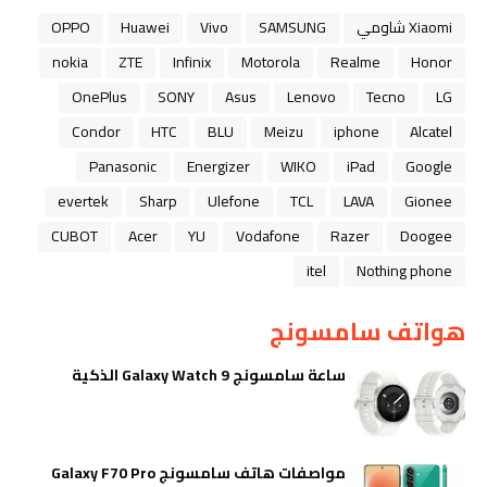
Xiaomi شاومي
SAMSUNG
Vivo
Huawei
OPPO
nokia
ZTE
Infinix
Motorola
Realme
Honor
OnePlus
SONY
Asus
Lenovo
Tecno
LG
Condor
HTC
BLU
Meizu
iphone
Alcatel
Panasonic
Energizer
WIKO
iPad
Google
evertek
Sharp
Ulefone
TCL
LAVA
Gionee
CUBOT
Acer
YU
Vodafone
Razer
Doogee
itel
Nothing phone
هواتف سامسونج
ساعة سامسونج Galaxy Watch 9 الذكية
مواصفات هاتف سامسونج Galaxy F70 Pro