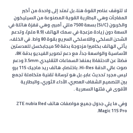
​لا تتوقف عناصر القوة هنا، بل تمتد إلى واحدة من أكبر
المفاجآت وهي البطارية القوية المصنوعة من السيليكون
والكربون (Si/C) بسعة 7500 مللي أمبير، وهي قفزة هائلة في
السعة دون زيادة مزعجة في سمك الهاتف (8.9 ملم)، وتدعم
الشحن السلكي واللاسلكي السريع بقوة 80 واط. في الخلف،
يأتي الهاتف بكاميرا مزدوجة بدقة 50 ميجابكسل للعدستين
الأساسية والواسعة جداً، مع دعم تصوير الفيديو بدقة 8K،
فضلاً عن الاحتفاظ بمنفذ السماعات التقليدي 3.5mm ودعم
صوت عالي الدقة Hi-Res. باختصار، هاتف ريد ماجيك 11S برو
ليس مجرد تحديث عابر، بل هو ترسانة تقنية متكاملة تجمع
بين التصميم الشفاف العصري، الأداء الثوري، والبطارية
الأقوى في فئتها السعرية .
وفي ما يلي جدول جميع مواصفات هاتف ZTE nubia Red
Magic 11S Pro.