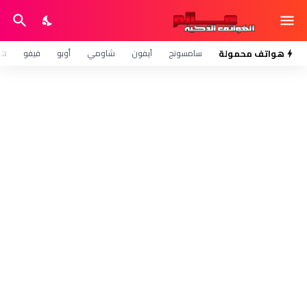
هواتف محمولة
سامسونج
آيفون
شاومي
أوبو
فيفو
هو