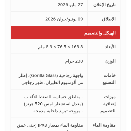
تاريخ الإعلان
27 مايو 2026
الإطلاق
09 يونيو/جوان 2026
الهيكل والتصميم
الأبعاد
163.8 × 76.5 × 8.9 ملم
الوزن
230 جرام
خامات
واجهة زجاجية (Gorilla Glass)، إطار
التصنيع
من ألومنيوم الطيران، ظهر زجاجي
ميزات
- مناطق حساسة للضغط للألعاب
إضافية
(معدل استشعار لمس 520 هرتز)
للتصميم
- مروحة تبريد داخلية مدمجة
مقاومة الماء
مقاومة الماء بمعيار IPX8 (حتى عمق