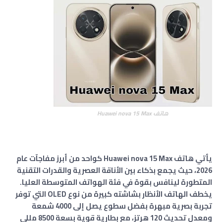
هاتف Huawei nova 15 Max
يأتي هاتف Huawei nova 15 Max كواحد من أبرز مفاجآت عام
2026، حيث يجمع بذكاء بين الأناقة العصرية والقدرات التقنية
المتطورة لينافس بقوة في فئة الهواتف المتوسطة العليا.
يخطف الهاتف الأنظار بشاشته كبيرة من نوع OLED التي توفر
تجربة بصرية مبهرة بفضل سطوع يصل إلى 4000 شمعة
ومعدل تحديث 120 هرتز، مع بطارية قوية بسعة 8500 مللي