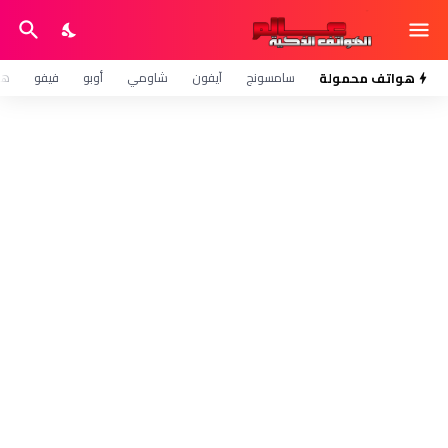
هواتف محمولة
سامسونج
آيفون
شاومي
أوبو
فيفو
هو