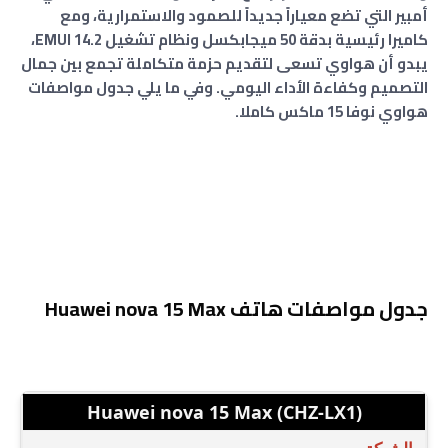
أمبير التي تضع معياراً جديداً للصمود والاستمرارية، ومع
كاميرا رئيسية بدقة 50 ميجابكسل ونظام تشغيل EMUI 14.2،
يبدو أن هواوي تسعى لتقديم حزمة متكاملة تجمع بين جمال
التصميم وكفاءة الأداء اليومي. وفي ما يلي جدول مواصفات
هواوي نوفا 15 ماكس كاملا.
جدول مواصفات هاتف Huawei nova 15 Max
Huawei nova 15 Max (CHZ-LX1)