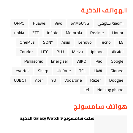
الهواتف الذكية
Xiaomi شاومي
SAMSUNG
Vivo
Huawei
OPPO
nokia
ZTE
Infinix
Motorola
Realme
Honor
OnePlus
SONY
Asus
Lenovo
Tecno
LG
Condor
HTC
BLU
Meizu
iphone
Alcatel
Panasonic
Energizer
WIKO
iPad
Google
evertek
Sharp
Ulefone
TCL
LAVA
Gionee
CUBOT
Acer
YU
Vodafone
Razer
Doogee
itel
Nothing phone
هواتف سامسونج
ساعة سامسونج Galaxy Watch 9 الذكية