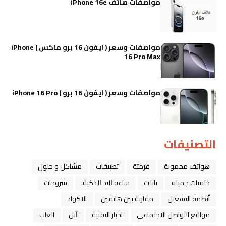
مواصفات هاتف iPhone 16e
مواصفات وسعر ( ايفون 16 برو ماكس ) iPhone
16 Pro Max
مواصفات وسعر ( ايفون 16 برو ) iPhone 16 Pro
التصنيفات
هواتف محمولة
فرمتة
تطبيقات
مشاكل و حلول
خلفيات جميله
تابلت
ﺳﺎﻋﺔ ﺍﻟﻴﺪ ﺍﻟﺬﻛﻴﺔ،
شروحات
أنظمة التشغيل
مقارنة بين هاتفين
الاكواد
مواقع التواصل الاجتماعي
اخبار التقنية
ﺁﺑﻞ
العاب