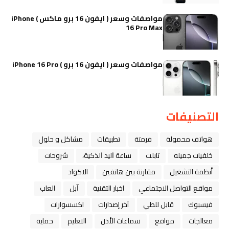
مواصفات وسعر ( ايفون 16 برو ماكس ) iPhone
16 Pro Max
مواصفات وسعر ( ايفون 16 برو ) iPhone 16 Pro
التصنيفات
هواتف محمولة
فرمتة
تطبيقات
مشاكل و حلول
خلفيات جميله
تابلت
ﺳﺎﻋﺔ ﺍﻟﻴﺪ ﺍﻟﺬﻛﻴﺔ،
شروحات
أنظمة التشغيل
مقارنة بين هاتفين
الاكواد
مواقع التواصل الاجتماعي
اخبار التقنية
ﺁﺑﻞ
العاب
فيسبوك
قابل للطي
آخر إصدارات
اكسسوارات
معالجات
مواقع
سماعات الأذن
التعليم
حماية