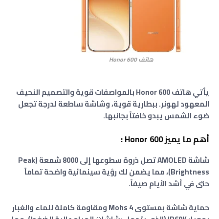
هاتف Honor 600
يأتي هاتف Honor 600 بالمواصفات قوية والتصميم النحيف
المعهود لهونر. ببطارية قوية، وشاشة ساطعة لدرجة تجعل
ضوء الشمس يبدو خافتاً بجانبها.
​أهم ما يميز Honor 600 :
شاشة AMOLED تصل ذروة سطوعها إلى 8000 شمعة (Peak
Brightness)، مما يضمن لك رؤية سينمائية واضحة تماماً
حتى في أشد الأيام صيفاً.
حماية شاشة بمستوى Mohs 4 ومقاومة كاملة للماء والغبار