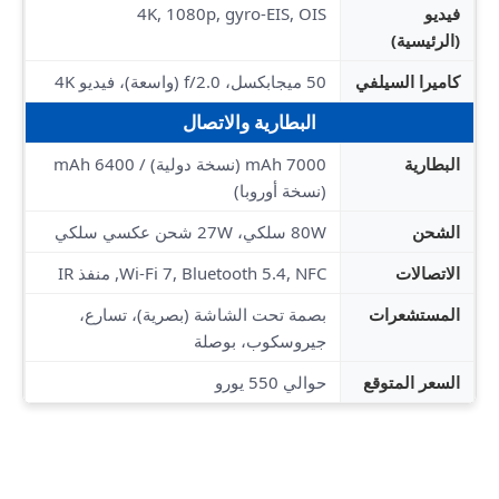
فيديو
4K, 1080p, gyro-EIS, OIS
(الرئيسية)
كاميرا السيلفي
50 ميجابكسل، f/2.0 (واسعة)، فيديو 4K
البطارية والاتصال
البطارية
7000 mAh (نسخة دولية) / 6400 mAh
(نسخة أوروبا)
الشحن
80W سلكي، 27W شحن عكسي سلكي
الاتصالات
Wi-Fi 7, Bluetooth 5.4, NFC, منفذ IR
المستشعرات
بصمة تحت الشاشة (بصرية)، تسارع،
جيروسكوب، بوصلة
السعر المتوقع
حوالي 550 يورو