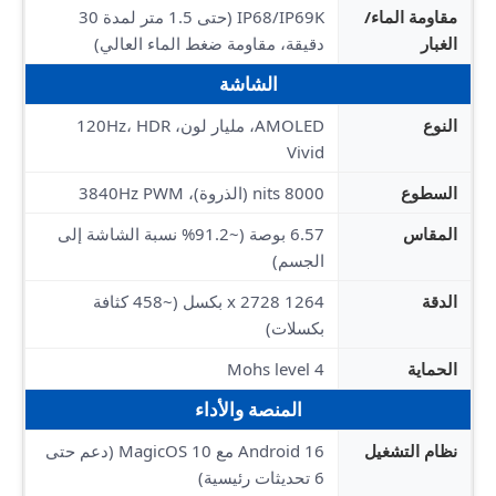
مقاومة الماء/
IP68/IP69K (حتى 1.5 متر لمدة 30
الغبار
دقيقة، مقاومة ضغط الماء العالي)
الشاشة
النوع
AMOLED، مليار لون، 120Hz، HDR
Vivid
السطوع
8000 nits (الذروة)، 3840Hz PWM
المقاس
6.57 بوصة (~91.2% نسبة الشاشة إلى
الجسم)
الدقة
1264 x 2728 بكسل (~458 كثافة
بكسلات)
الحماية
Mohs level 4
المنصة والأداء
نظام التشغيل
Android 16 مع MagicOS 10 (دعم حتى
6 تحديثات رئيسية)