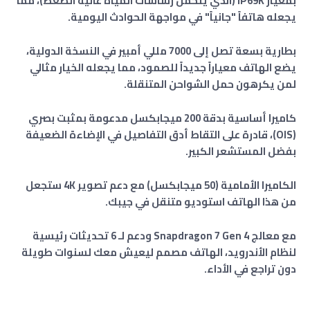
بمعيار IP69K (الذي يتحمل رشاشات المياه عالية الضغط)، مما
يجعله هاتفاً "جانياً" في مواجهة الحوادث اليومية.
​بطارية بسعة تصل إلى 7000 مللي أمبير في النسخة الدولية،
يضع الهاتف معياراً جديداً للصمود، مما يجعله الخيار مثالي
لمن يكرهون حمل الشواحن المتنقلة.
كاميرا أساسية بدقة 200 ميجابكسل مدعومة بمثبت بصري
(OIS)، قادرة على التقاط أدق التفاصيل في الإضاءة الضعيفة
بفضل المستشعر الكبير.
الكاميرا الأمامية (50 ميجابكسل) مع دعم تصوير 4K ستجعل
من هذا الهاتف استوديو متنقل في جيبك.
مع معالج Snapdragon 7 Gen 4 ودعم لـ 6 تحديثات رئيسية
لنظام الأندرويد، الهاتف مصمم ليعيش معك لسنوات طويلة
دون تراجع في الأداء.