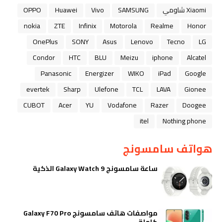
Xiaomi شاومي
SAMSUNG
Vivo
Huawei
OPPO
nokia
ZTE
Infinix
Motorola
Realme
Honor
OnePlus
SONY
Asus
Lenovo
Tecno
LG
Condor
HTC
BLU
Meizu
iphone
Alcatel
Panasonic
Energizer
WIKO
iPad
Google
evertek
Sharp
Ulefone
TCL
LAVA
Gionee
CUBOT
Acer
YU
Vodafone
Razer
Doogee
itel
Nothing phone
هواتف سامسونج
ساعة سامسونج Galaxy Watch 9 الذكية
مواصفات هاتف سامسونج Galaxy F70 Pro
كاملة