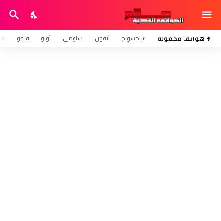
هواتف محمولة
سامسونج
آيفون
شاومي
أوبو
فيفو
هو