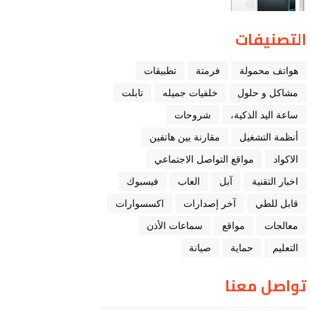
التصنيفات
هواتف محمولة
فرمتة
تطبيقات
مشاكل و حلول
خلفيات جميله
تابلت
ﺳﺎﻋﺔ ﺍﻟﻴﺪ ﺍﻟﺬﻛﻴﺔ،
شروحات
أنظمة التشغيل
مقارنة بين هاتفين
الاكواد
مواقع التواصل الاجتماعي
اخبار التقنية
ﺁﺑﻞ
العاب
فيسبوك
قابل للطي
آخر إصدارات
اكسسوارات
معالجات
مواقع
سماعات الأذن
التعليم
حماية
صيانة
تواصل معنا