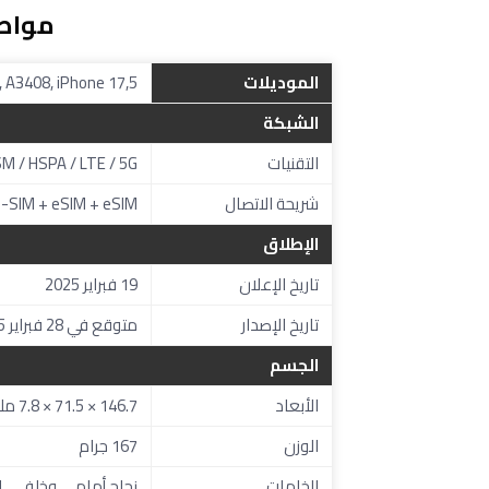
مواصفات e
الموديلات
 A3408, iPhone 17,5
الشبكة
التقنيات
M / HSPA / LTE / 5G
شريحة الاتصال
Nano-SIM + eSIM + eSIM (يدعم شريحتين 
الإطلاق
تاريخ الإعلان
19 فبراير 2025
تاريخ الإصدار
متوقع في 28 فبراير 2025
الجسم
الأبعاد
146.7 × 71.5 × 7.8 ملم
الوزن
167 جرام
الخامات
زجاج أمامي وخلفي، إط