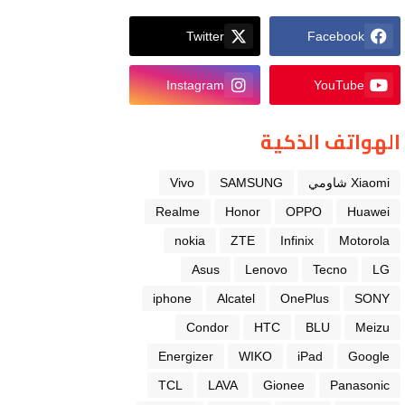
Twitter
Facebook
Instagram
YouTube
الهواتف الذكية
Xiaomi شاومي
SAMSUNG
Vivo
Realme
Honor
OPPO
Huawei
nokia
ZTE
Infinix
Motorola
Asus
Lenovo
Tecno
LG
iphone
Alcatel
OnePlus
SONY
Condor
HTC
BLU
Meizu
Energizer
WIKO
iPad
Google
TCL
LAVA
Gionee
Panasonic