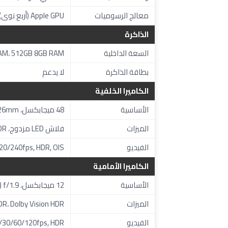
معالج الرسوميات
Apple GPU (أربع نوى)
الذاكرة
السعة الداخلية
AM، 512GB 8GB RAM
بطاقة الذاكرة
لا يدعم
الكاميرا الخلفية
الأساسية
48 ميجابكسل، f/1.6، 26mm (واسعة)، PDAF، OIS
الميزات
فلاش LED مزدوج، HDR، بانوراما، صوت ثلاثي الأبعاد
الفيديو
60/120/240fps, HDR, OIS
الكاميرا الأمامية
الأساسية
12 ميجابكسل، f/1.9 (واسعة)، مستشعر SL 3D
الميزات
HDR، Dolby Vision HDR، صوت ثلاثي الأب
الفيديو
30/60/120fps, HDR