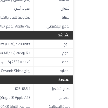
الألوان
أسود، أبيض
المزايا
مقاومة للماء والغبار بمعيار IP68 (يصل إلى 6 أمت
الدفع الإلكتروني
Apple Pay (يدعم Visa، MasterCard، AMEX)
الشاشة
النوع
0 nits (HBM), 1200 nits
الحجم
6.1 بوصة، (~87.1% نسبة الشاشة إلى الجسم)
الدقة
1170 × 2532 بكسل، نسبة 19.5:9 (~457 بكسل لكل بوصة)
الحماية
زجاج Ceramic Shield
المنصة
نظام التشغيل
iOS 18.3.1
المعالج
Apple A18 (3 نانومتر)
وحدة المعالجة
سداسي النواة (2×4.04 جيجاهرتز + 4×2.20 جيجاهرتز)