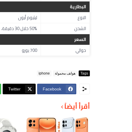
البطارية
النوع
ليثيوم أيون
الشحن
50% خلال 30 دقيقة، شحن لاسلكي 7.5 واط (Qi)
السعر
حوالي
700 يورو
Tags
هواتف محمولة
iphone
Twitter
Facebook
أقرأ أيضاً