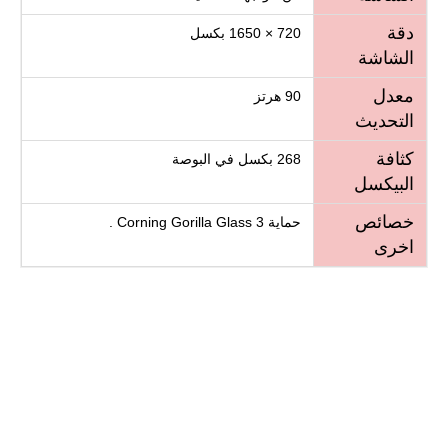
دقة
720 × 1650 بكسل
الشاشة
معدل
90 هرتز
التحديث
كثافة
268 بكسل في البوصة
البيكسل
خصائص
حماية Corning Gorilla Glass 3 .
اخرى