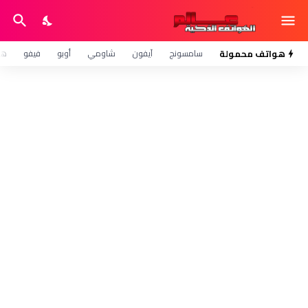
هواتف محمولة
سامسونج
آيفون
شاومي
أوبو
فيفو
هو