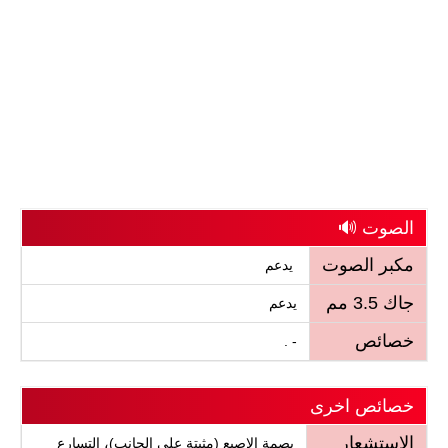
الصوت 🔊
مكبر الصوت
يدعم
جاك 3.5 مم
يدعم
خصائص
- .
خصائص اخرى
الاستشعار
بصمة الإصبع (مثبتة على الجانب)، التسارع