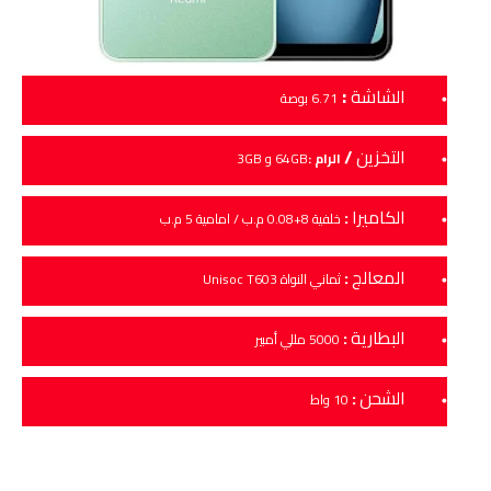
:
الشاشة
6.71 بوصة
التخزين
/
الرام :
64GB و 3GB
الكاميرا
:
خلفية 8+0.08 م.ب / امامية 5 م.ب
المعالج
:
ثماني النواة Unisoc T603
البطارية
:
5000 مللي أمبير
الشحن
:
10 واط