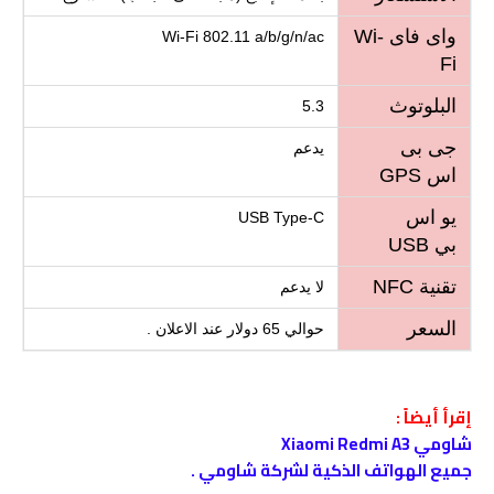
واى فاى Wi-
Wi-Fi 802.11 a/b/g/n/ac
Fi
البلوتوث
5.3
جى بى
يدعم
اس GPS
يو اس
USB Type-C
بي USB
تقنية NFC
لا يدعم
السعر
حوالي 65 دولار عند الاعلان .
إقرأ أيضاً :
شاومي Xiaomi Redmi A3
جميع الهواتف الذكية لشركة شاومي .