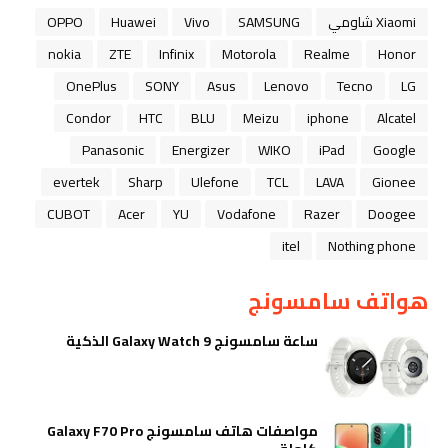
Xiaomi شاومي
SAMSUNG
Vivo
Huawei
OPPO
nokia
ZTE
Infinix
Motorola
Realme
Honor
OnePlus
SONY
Asus
Lenovo
Tecno
LG
Condor
HTC
BLU
Meizu
iphone
Alcatel
Panasonic
Energizer
WIKO
iPad
Google
evertek
Sharp
Ulefone
TCL
LAVA
Gionee
CUBOT
Acer
YU
Vodafone
Razer
Doogee
itel
Nothing phone
هواتف سامسونج
ساعة سامسونج Galaxy Watch 9 الذكية
مواصفات هاتف سامسونج Galaxy F70 Pro