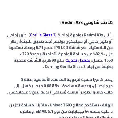
هاتف شاومي Redmi A3x :
يأتي Redmi A3x بواجهة زجاجية (
Gorilla Glass 3
)، ظهر زجاجي
أو ظهر زجاجي أو سيليكون بوليمر (جلد صديق للبيئة)، إطار
من البلاستيك. مع شاشة IPS LCD بحجم 6.71 بوصة، تستحوذ
على ~82.9% من مساحة الواجهة الأمامية، بجودة 720 ×
1650 بكسل،
بمعدل تحديث
يبلغ 90 هرتز، الشاشة محمية
بطبقة من زجاج Corning Gorilla Glass 3 .
يضم كاميرا خلفية مُزدوِجة العدسة، الأساسية بدقة 8
ميجابكسل، وعدسة مساعدة بدقة 0.08 ميجابيكسل. إلى
جانب كاميرا تصوير أمامية (سيلفي) بدقة تبلغ 5 ميجابكسل .
الهاتف يستخدم معالج Unisoc T603 ، مقترنًا
بمساحة تخزين
داخلية بسعة 64 جيجابايت من نوع eMMC 5.1، وبذاكرة
عشوائية بسعة 3 جيجا بايت رام .