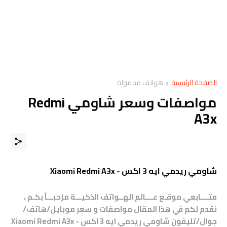
الصفحة الرئيسية
هواتف محمولة
مواصفات وسعر شاومي Redmi
A3x
شاومي ريدمي ايه 3 اكس - Xiaomi Redmi A3x
متــــابعي موقـع عــــالم الهــواتف الذكيـــة مرْحبـــاً بكـم ،
نقدم لكم في هذا المقال مواصفات و سعر موبايل/هاتف/
جوال/تليفون شاومي ريدمي ايه 3 اكس - Xiaomi Redmi A3x