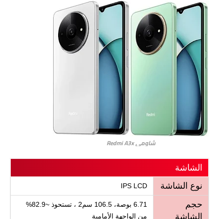
شاومي Redmi A3x
الشاشة
نوع الشاشة
IPS LCD
حجم
6.71 بوصة، 106.5 سم2 ، تستحوذ ~82.9%
الشاشة
من الواجهة الأمامية