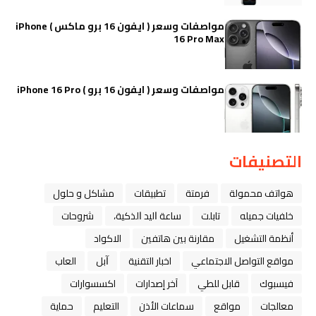
مواصفات وسعر ( ايفون 16 برو ماكس ) iPhone
16 Pro Max
مواصفات وسعر ( ايفون 16 برو ) iPhone 16 Pro
التصنيفات
هواتف محمولة
فرمتة
تطبيقات
مشاكل و حلول
خلفيات جميله
تابلت
ﺳﺎﻋﺔ ﺍﻟﻴﺪ ﺍﻟﺬﻛﻴﺔ،
شروحات
أنظمة التشغيل
مقارنة بين هاتفين
الاكواد
مواقع التواصل الاجتماعي
اخبار التقنية
ﺁﺑﻞ
العاب
فيسبوك
قابل للطي
آخر إصدارات
اكسسوارات
معالجات
مواقع
سماعات الأذن
التعليم
حماية