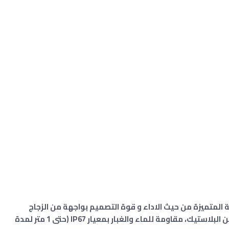
Goo، من هواتف الذكية المتميزة من حيث الاداء و قوة التصميم بواجهة من الزجاج
(زجاج غوريلا 3) والإطار من الألومنيوم والظهر من البلاستيك، مقاومة للماء والغبار بمعيار IP67 (حتى 1 متر لمدة