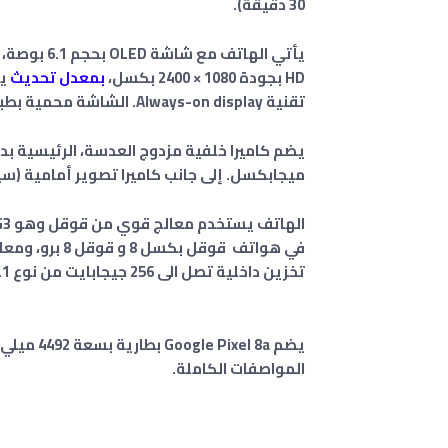
30 دقيقة).
يأتي الهاتف مع
شاشة OLED بحجم
HD بجودة 1080 × 2400 بكسل،
بمعدل تحديث
تقنية Always-on display. الشاشة محمية بطبقة Corning Gorilla Glass 3 .
ميجابكسل
.
إلى جانب كاميرا تصوير أمامية (سيلفي) بد
في هواتف قوقل بكسل 8 و قوقل 8 برو، ومعالج رسوميات من نوع
تخزين داخلية تصل الى 256 جيجابايت من نوع UFS 3.1، وبذاكرة عشوائية بسعة 8 جيجا بايت رام .
يضم Google Pixel 8a بطارية بسعة 4492 ميلي أمبير
المواصفات الكاملة.