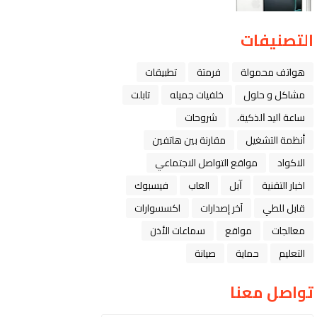
التصنيفات
هواتف محمولة
فرمتة
تطبيقات
مشاكل و حلول
خلفيات جميله
تابلت
ﺳﺎﻋﺔ ﺍﻟﻴﺪ ﺍﻟﺬﻛﻴﺔ،
شروحات
أنظمة التشغيل
مقارنة بين هاتفين
الاكواد
مواقع التواصل الاجتماعي
اخبار التقنية
ﺁﺑﻞ
العاب
فيسبوك
قابل للطي
آخر إصدارات
اكسسوارات
معالجات
مواقع
سماعات الأذن
التعليم
حماية
صيانة
تواصل معنا