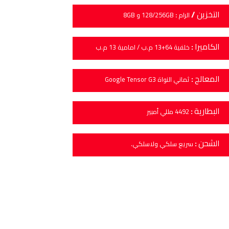
التخزين
/
الرام
:
/256GB و 8GB
128
الكاميرا
:
خلفية 64+13 م.ب / امامية 13 م.ب
المعالج
:
ثماني النواة Google Tensor G3
البطارية
:
4492 مللي أمبير
الشحن
:
سريع سلكي ولاسلكي.