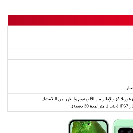
بار
الظهر من البلاستيك
قيقة).