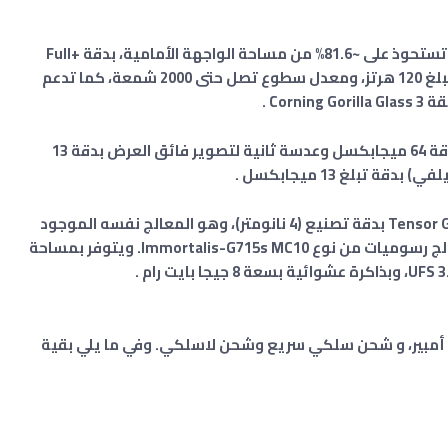
6.1 بوصة، تستحوذ على ~81.6% من مساحة الواجهة الأمامية، بدقة +Full
يبلغ 120 هرتز، ومعدل سطوع تصل حتى 2000 شمعة، كما تدعم
يضم كاميرا خلفية مزدوج العدسة، الرئيسية بدقة 64 ميجابكسل وعدسة ثانية لتصوير فائق العرض بدقة 13
قة تبلغ 13 ميجابكسل
.
الهاتف يستخدم معالج قوي من قوقل وهو Tensor G3 بدقة تصنيع (4 نانومتر)، وهو المعالج نفسه الموجود
 Immortalis-G715s MC10
. ويتوفر بمساحة
،
و شحن سلكي سريع وشحن لاسلكي.
وفي ما يلي بقية