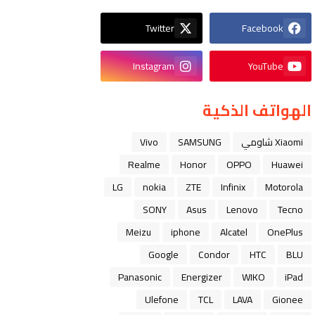
Twitter
Facebook
Instagram
YouTube
الهواتف الذكية
Xiaomi شاومي
SAMSUNG
Vivo
Realme
Honor
OPPO
Huawei
LG
nokia
ZTE
Infinix
Motorola
SONY
Asus
Lenovo
Tecno
Meizu
iphone
Alcatel
OnePlus
Google
Condor
HTC
BLU
Panasonic
Energizer
WIKO
iPad
Ulefone
TCL
LAVA
Gionee