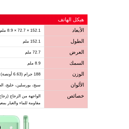
هيكل الهاتف
الأبعاد
152.1 × 72.7 × 8.9 ملم
الطول
152.1 ملم
العرض
72.7 ملم
السمك
8.9 ملم
الوزن
188 جرام (6.63 أونصة)
الألوان
سبج، بورسلين، خليج، الص
خصائص
الواجهة من الزجاج (زجاج غوريلا 3) والإطار من الألومنيوم و
مقاومة للماء والغبار بمعيار IP67 (حتى 1 متر لمدة 30 د