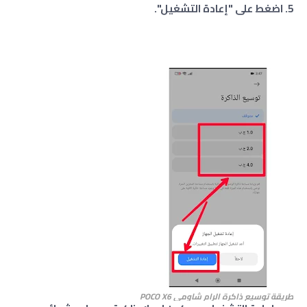
5. اضغط على "إعادة التشغيل".
طريقة توسيع ذاكرة الرام
شاومي POCO X6