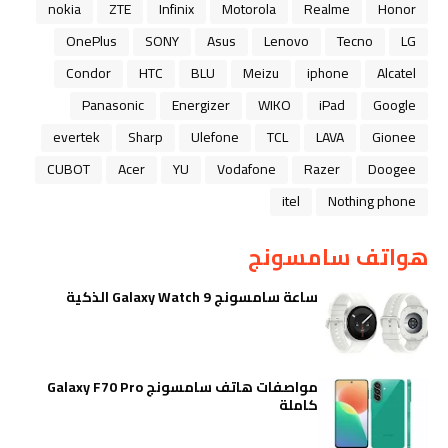
nokia
ZTE
Infinix
Motorola
Realme
Honor
OnePlus
SONY
Asus
Lenovo
Tecno
LG
Condor
HTC
BLU
Meizu
iphone
Alcatel
Panasonic
Energizer
WIKO
iPad
Google
evertek
Sharp
Ulefone
TCL
LAVA
Gionee
CUBOT
Acer
YU
Vodafone
Razer
Doogee
itel
Nothing phone
هواتف سامسونج
ساعة سامسونج Galaxy Watch 9 الذكية
مواصفات هاتف سامسونج Galaxy F70 Pro
كاملة