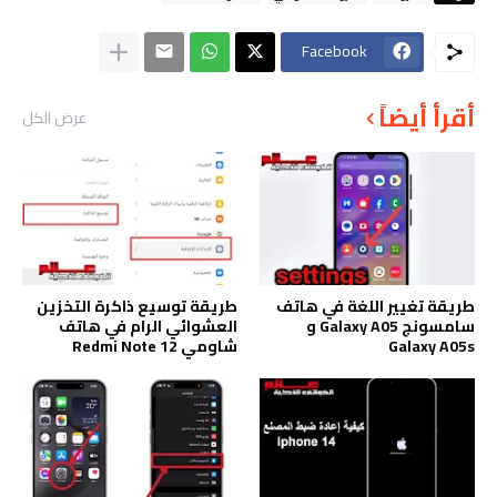
Facebook
أقرأ أيضاً
عرض الكل
طريقة تغيير اللغة في هاتف
طريقة توسيع ذاكرة التخزين
سامسونج Galaxy A05 و
العشوائي الرام في هاتف
Galaxy A05s
شاومي Redmi Note 12