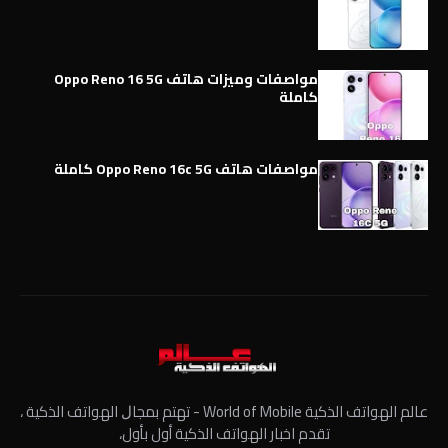
مواصفات وميزات هاتف Oppo Reno 16 5G
كاملة
مواصفات هاتف Oppo Reno 16c 5G كاملة
عالم الهواتف الذكية World of Mobile - ﺗﻬﺘﻢ ﺑﻤﺠﺎﻝ الهواتف الذكية ،
تقدم اخبار الهواتف الذكية أول بأول،