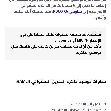
إضافة ما يصل إلى 6 جيجابايت من الذاكرة العشوائي
الافتراضية إلى
شاومي POCO X6
، مما يمنحك أداءً سلسًا
وأسرع.
ملاحظة: قد تختلف الخطوات قليلاً اعتمادًا على نوع
الإصدار MIUI 14 أو hyper os .
تأكد من أن لديك مساحة تخزين كافية على هاتفك قبل
توسيع الذاكرة.
خطوات توسيع ذاكرة التخزين العشوائي الـ RAM:
1. انتقل إلى الإعدادات.
2. اضغط على "الإعدادات الإضافية".