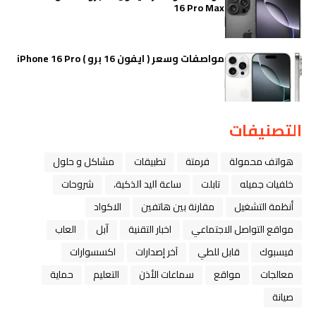
16 Pro Max
مواصفات وسعر ( ايفون 16 برو ) iPhone 16 Pro
التصنيفات
هواتف محمولة
فرمتة
تطبيقات
مشاكل و حلول
خلفيات جميله
تابلت
ﺳﺎﻋﺔ ﺍﻟﻴﺪ ﺍﻟﺬﻛﻴﺔ،
شروحات
أنظمة التشغيل
مقارنة بين هاتفين
الاكواد
مواقع التواصل الاجتماعي
اخبار التقنية
ﺁﺑﻞ
العاب
فيسبوك
قابل للطي
آخر إصدارات
اكسسوارات
معالجات
مواقع
سماعات الأذن
التعليم
حماية
صيانة