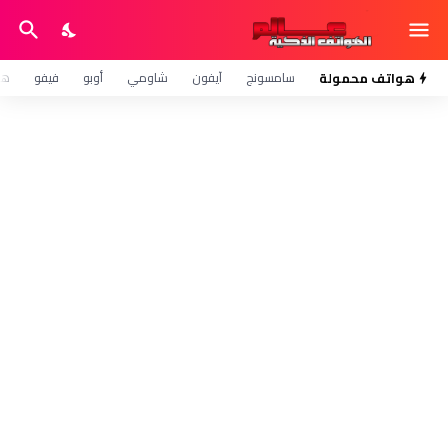
هواتف محمولة
سامسونج
آيفون
شاومي
أوبو
فيفو
هو