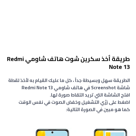
طريقة أخذ سكرين شوت هاتف شاومي Redmi
Note 13
الطريقة سهل وبسيطة جداً ، كل ما عليك القيام به لأخذ لقطة
شاشة Screenshot في هاتف شاومي Redmi Note 13
افتح الشاشة التي تريد التقاط صورة لها.
اضغط على زرَّي التشغيل وخفض الصوت في نفس الوقت
كما هو مبين في الصورة التالية: