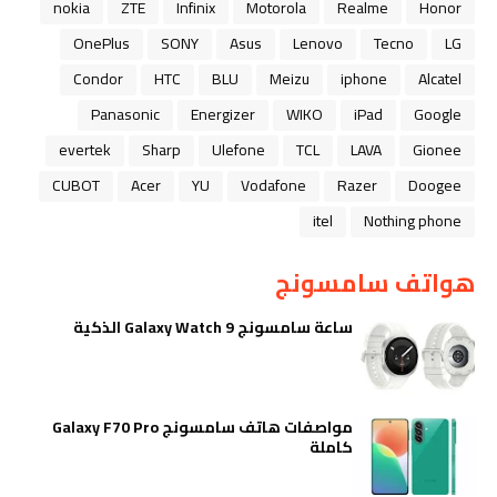
nokia
ZTE
Infinix
Motorola
Realme
Honor
OnePlus
SONY
Asus
Lenovo
Tecno
LG
Condor
HTC
BLU
Meizu
iphone
Alcatel
Panasonic
Energizer
WIKO
iPad
Google
evertek
Sharp
Ulefone
TCL
LAVA
Gionee
CUBOT
Acer
YU
Vodafone
Razer
Doogee
itel
Nothing phone
هواتف سامسونج
ساعة سامسونج Galaxy Watch 9 الذكية
مواصفات هاتف سامسونج Galaxy F70 Pro
كاملة