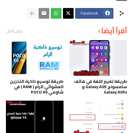
Facebook
أقرأ أيضاً
عرض الكل
طريقة تغيير اللغة في هاتف
طريقة توسيع ذاكرة التخزين
سامسونج Galaxy A05 و
العشوائي الرام ( RAM ) في
Galaxy A05s
شاومي POCO X6