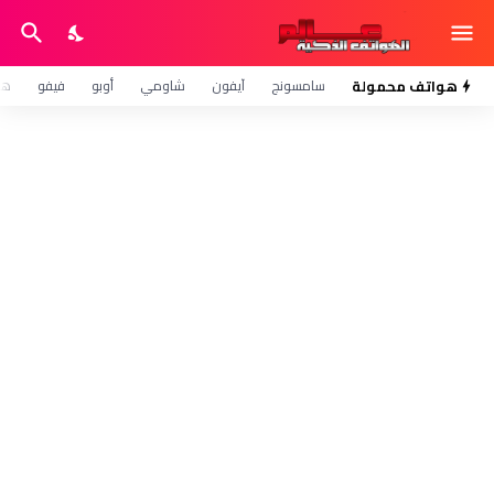
هواتف محمولة
سامسونج
آيفون
شاومي
أوبو
فيفو
هو