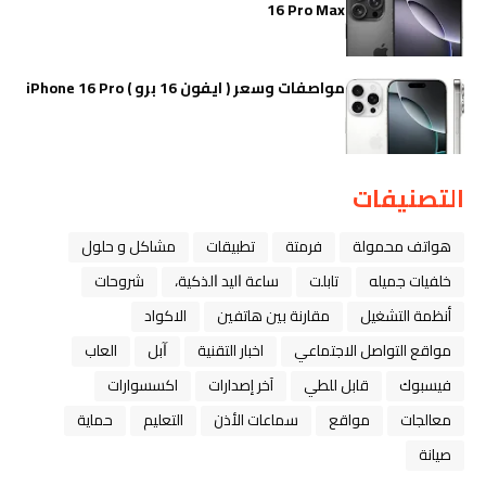
16 Pro Max
مواصفات وسعر ( ايفون 16 برو ) iPhone 16 Pro
التصنيفات
هواتف محمولة
فرمتة
تطبيقات
مشاكل و حلول
خلفيات جميله
تابلت
ﺳﺎﻋﺔ ﺍﻟﻴﺪ ﺍﻟﺬﻛﻴﺔ،
شروحات
أنظمة التشغيل
مقارنة بين هاتفين
الاكواد
مواقع التواصل الاجتماعي
اخبار التقنية
ﺁﺑﻞ
العاب
فيسبوك
قابل للطي
آخر إصدارات
اكسسوارات
معالجات
مواقع
سماعات الأذن
التعليم
حماية
صيانة