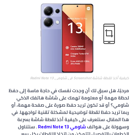
كيفية أخذ لقطة شاشة Screenshot في شاومي Redmi Note 13
مرحبًا،
هل سبق لك أن وجدت نفسك في حاجة ماسة إلى حفظ
لحظة مهمة أو معلومة تهمك على شاشة هاتفك الذكي
شاومي؟ أو قد تكون تريد حفظ صورة على صفحة مهمة، أو
ربما تريد حفظ لقطة توضيحية لمشكلة تقنية تواجهها. في
هذا المقال، سنتعرف على كيفية أخذ لقطة شاشة بسرعة
وسهولة على هواتف
شاومي
Redmi Note 13
. سنتناول
الخطوات بالتفصيل لتتمكن من اتخاذ اللقطات بكل يسر