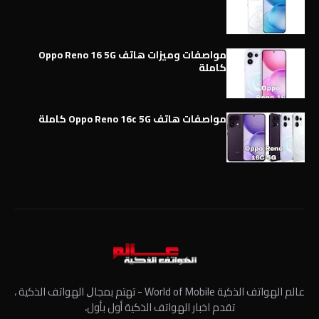
مواصفات وميزات هاتف Oppo Reno 16 5G
كاملة
مواصفات هاتف Oppo Reno 16c 5G كاملة
عالم الهواتف الذكية World of Mobile - ﺗﻬﺘﻢ ﺑﻤﺠﺎﻝ الهواتف الذكية ،
تقدم اخبار الهواتف الذكية أول بأول،