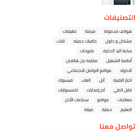
التصنيفات
هواتف محمولة
فرمتة
تطبيقات
مشاكل و حلول
خلفيات جميله
تابلت
ﺳﺎﻋﺔ ﺍﻟﻴﺪ ﺍﻟﺬﻛﻴﺔ،
شروحات
أنظمة التشغيل
مقارنة بين هاتفين
الاكواد
مواقع التواصل الاجتماعي
اخبار التقنية
ﺁﺑﻞ
العاب
فيسبوك
قابل للطي
آخر إصدارات
اكسسوارات
معالجات
مواقع
سماعات الأذن
التعليم
حماية
صيانة
تواصل معنا