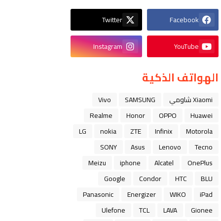
Twitter
Facebook
Instagram
YouTube
الهواتف الذكية
Xiaomi شاومي
SAMSUNG
Vivo
Realme
Honor
OPPO
Huawei
LG
nokia
ZTE
Infinix
Motorola
SONY
Asus
Lenovo
Tecno
Meizu
iphone
Alcatel
OnePlus
Google
Condor
HTC
BLU
Panasonic
Energizer
WIKO
iPad
Ulefone
TCL
LAVA
Gionee