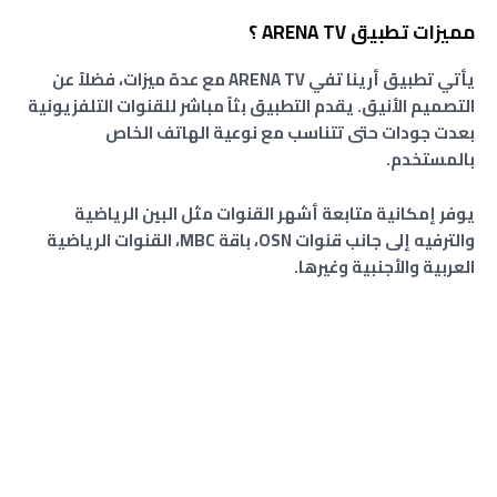
مميزات تطبيق ARENA TV ؟
يأتي تطبيق أرينا تفي ARENA TV مع عدة ميزات، فضلاً عن
التصميم الأنيق. يقدم التطبيق بثاً مباشر للقنوات التلفزيونية
بعدت جودات حتى تتناسب مع نوعية الهاتف الخاص
بالمستخدم.
يوفر إمكانية متابعة أشهر القنوات مثل البين الرياضية
والترفيه إلى جانب قنوات OSN، باقة MBC، القنوات الرياضية
العربية والأجنبية وغيرها.