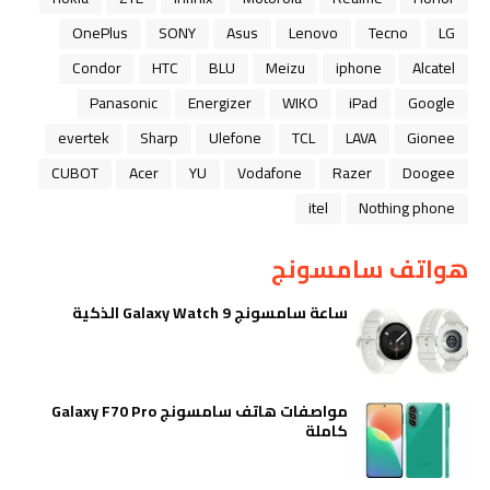
OnePlus
SONY
Asus
Lenovo
Tecno
LG
Condor
HTC
BLU
Meizu
iphone
Alcatel
Panasonic
Energizer
WIKO
iPad
Google
evertek
Sharp
Ulefone
TCL
LAVA
Gionee
CUBOT
Acer
YU
Vodafone
Razer
Doogee
itel
Nothing phone
هواتف سامسونج
ساعة سامسونج Galaxy Watch 9 الذكية
مواصفات هاتف سامسونج Galaxy F70 Pro
كاملة