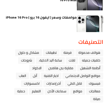
مواصفات وسعر ( ايفون 16 برو ) iPhone 16 Pro
التصنيفات
هواتف محمولة
فرمتة
تطبيقات
مشاكل و حلول
خلفيات جميله
تابلت
ﺳﺎﻋﺔ ﺍﻟﻴﺪ ﺍﻟﺬﻛﻴﺔ،
شروحات
أنظمة التشغيل
مقارنة بين هاتفين
الاكواد
مواقع التواصل الاجتماعي
اخبار التقنية
ﺁﺑﻞ
العاب
فيسبوك
قابل للطي
آخر إصدارات
اكسسوارات
معالجات
مواقع
سماعات الأذن
التعليم
حماية
صيانة