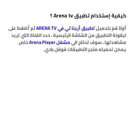
كيفية إستخدام تطبيق Arena tv ؟
أولاً قم بتحميل
تطبيق أ
رينا تي في ARENA TV
ثم أضغط على
ايقونة التطبيق من الشاشة الرئيسية ، حدد القناة التي تريد
مشاهدتها ، سوف تحتاج الي
مشغل Arena Player
خاص
يمكن تحميله متجر التطبيقات قوقل بلاي.