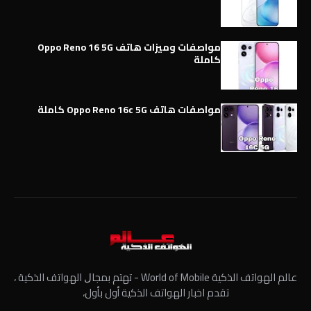
مواصفات وميزات هاتف Oppo Reno 16 5G
كاملة
مواصفات هاتف Oppo Reno 16c 5G كاملة
عالم الهواتف الذكية World of Mobile - ﺗﻬﺘﻢ ﺑﻤﺠﺎﻝ الهواتف الذكية ،
تقدم اخبار الهواتف الذكية أول بأول،