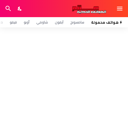
هواتف محمولة
سامسونج
آيفون
شاومي
أوبو
فيفو
هو