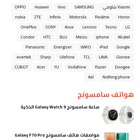
Xiaomi شاومي
SAMSUNG
Vivo
Huawei
OPPO
nokia
ZTE
Infinix
Motorola
Realme
Honor
OnePlus
SONY
Asus
Lenovo
Tecno
LG
Condor
HTC
BLU
Meizu
iphone
Alcatel
Panasonic
Energizer
WIKO
iPad
Google
evertek
Sharp
Ulefone
TCL
LAVA
Gionee
CUBOT
Acer
YU
Vodafone
Razer
Doogee
itel
Nothing phone
هواتف سامسونج
ساعة سامسونج Galaxy Watch 9 الذكية
مواصفات هاتف سامسونج Galaxy F70 Pro