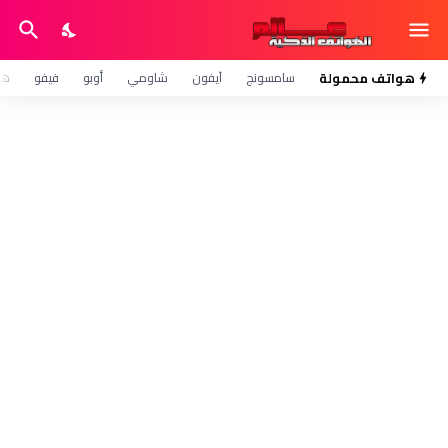
هواتف محمولة
سامسونج
آيفون
شاومي
أوبو
فيفو
هو