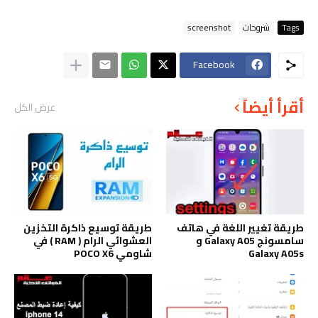
Tags
شروحات
screenshot
Facebook
أقرأ أيضاً
عرض الكل
طريقة تغيير اللغة في هاتف
طريقة توسيع ذاكرة التخزين
سامسونج Galaxy A05 و
العشوائي الرام ( RAM ) في
Galaxy A05s
شاومي POCO X6