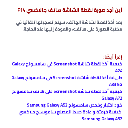
أين أجد صورة لقطة الشاشة هاتف جالاكسي F14
بعد أخذ لقطة لشاشة الهاتف، سيتم تسجيلها تلقائياً في
مكتبة الصورة على هاتفك، والعودة إليها عند الحاجة.
إقرأ أيضًا :
كيفية أخذ لقطة شاشة Screenshot في سامسونج Galaxy
A24
طريقة أخذ لقطة شاشة Screenshot في سامسونج Galaxy
A33 5G
كيفية أخذ لقطة شاشة Screenshot على هاتف سامسونج
Galaxy A72
كود اختبار وفحص سامسونج Samsung Galaxy A52
كيفية فرمتة ﻮاعادة ضبط المصنع ﺳﺎﻣﻮﺳﻨﺞ جلاكسي
.
Samsung Galaxy A52