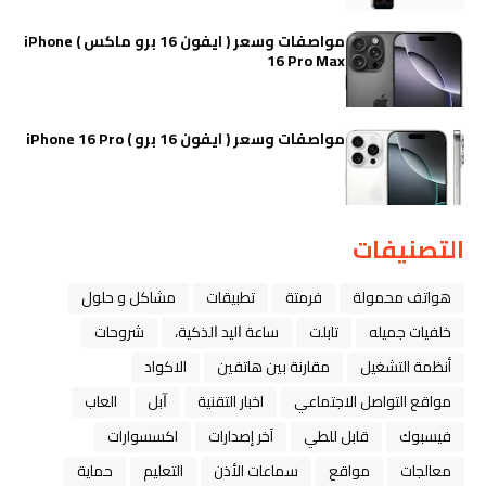
مواصفات وسعر ( ايفون 16 برو ماكس ) iPhone
16 Pro Max
مواصفات وسعر ( ايفون 16 برو ) iPhone 16 Pro
التصنيفات
هواتف محمولة
فرمتة
تطبيقات
مشاكل و حلول
خلفيات جميله
تابلت
ﺳﺎﻋﺔ ﺍﻟﻴﺪ ﺍﻟﺬﻛﻴﺔ،
شروحات
أنظمة التشغيل
مقارنة بين هاتفين
الاكواد
مواقع التواصل الاجتماعي
اخبار التقنية
ﺁﺑﻞ
العاب
فيسبوك
قابل للطي
آخر إصدارات
اكسسوارات
معالجات
مواقع
سماعات الأذن
التعليم
حماية