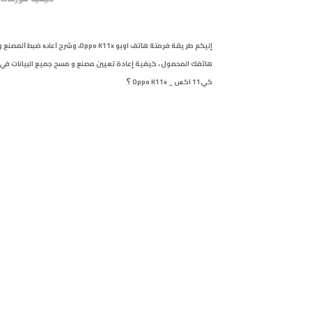
هاتفك المحمول ، كيفية إعادة تعيين مصنع و مسح جميع البيانات في 
؟
كي11 اكس _ Oppo K11x