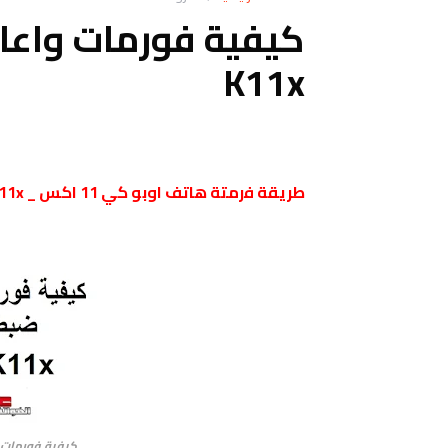
K11x
طريقة ﻓرمتة هاتف اوبو كي 11 اكس _ Oppo K11x
كيفية فورمات واعا