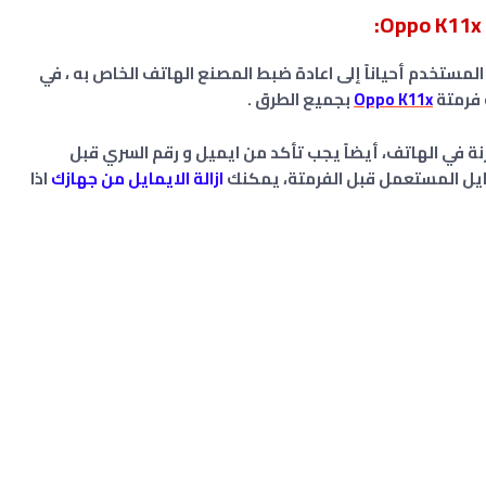
:
المستخدم أحياناً إلى اعادة ضبط المصنع الهاتف الخاص به ، في
 فرمتة
Oppo K11x
بجميع الطرق .
ة في الهاتف، أيضاً يجب تأكد من ايميل و رقم السري قبل
ايل المستعمل قبل الفرمتة، يمكنك
ازالة الايمايل من جهازك
اذا