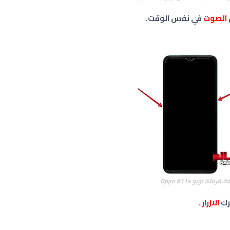
الصوت
في نفس الوقت.
ة فرمتة اوبو
Oppo K11x
الازرار .