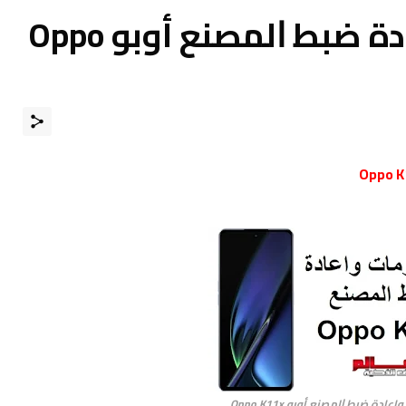
كيفية فورمات واعادة ﺿﺒﻂ ﺍﻟﻤﺼﻨﻊ أوبو Oppo
دة ﺿﺒﻂ ﺍﻟﻤﺼﻨﻊ أوبو Oppo K11x