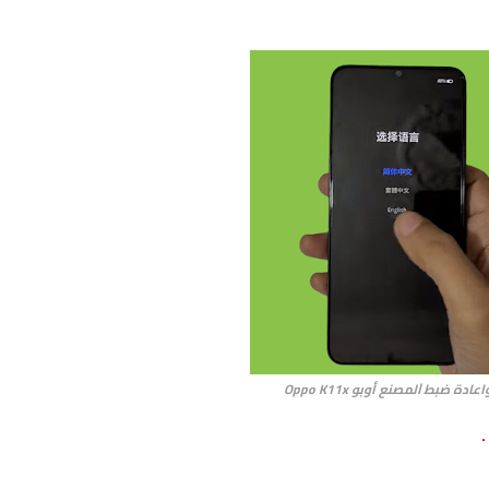
دة ﺿﺒﻂ ﺍﻟﻤﺼﻨﻊ أوبو Oppo K11x