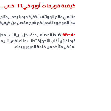
كيفية ﻓﻮﺭﻣﺎﺕ أوبو كي11 اكس _ Oppo K11x
متابعي عالم الهواتف الذكية مرحبا بكم، يحتاج 
هذا الموضوع نقدم لكم شرح مفصل عن كيفية
ملاحظة:
ضبط المصنع يحذف كل البيانات المخزن
فرمتة لأن أغلب الأجهزة تطلب منك نفس الايم
لم تكن متأكد من كلمة المرور بريدك.