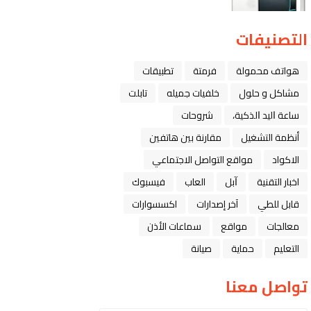
التصنيفات
هواتف محمولة
فرمتة
تطبيقات
مشاكل و حلول
خلفيات جميله
تابلت
ﺳﺎﻋﺔ ﺍﻟﻴﺪ ﺍﻟﺬﻛﻴﺔ،
شروحات
أنظمة التشغيل
مقارنة بين هاتفين
الاكواد
مواقع التواصل الاجتماعي
اخبار التقنية
ﺁﺑﻞ
العاب
فيسبوك
قابل للطي
آخر إصدارات
اكسسوارات
معالجات
مواقع
سماعات الأذن
التعليم
حماية
صيانة
تواصل معنا