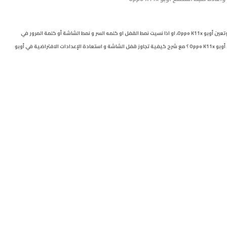
إليكم طريقة فرمتة هاتف اوبو Oppo K11x، وشرح ﺍﻋﺎﺩﺓ ﺿﺒﻂ ﺍﻟﻤﺼﻨﻊ وتعين أوبو Oppo K11x، او اذا نسيت نمط القفل او كلمه السر و نمط الشاشة أو كلمة المرور في
أوبو
Oppo K11x
؟ مع شرح كيفية تجاوز قفل الشاشة و استعادة الإعدادات الافتراضية في
أوبو