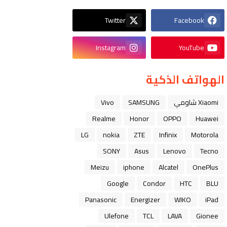
Twitter
Facebook
Instagram
YouTube
الهواتف الذكية
Xiaomi شاومي
SAMSUNG
Vivo
Realme
Honor
OPPO
Huawei
LG
nokia
ZTE
Infinix
Motorola
SONY
Asus
Lenovo
Tecno
Meizu
iphone
Alcatel
OnePlus
Google
Condor
HTC
BLU
Panasonic
Energizer
WIKO
iPad
Ulefone
TCL
LAVA
Gionee