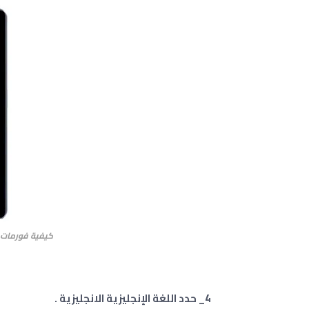
كيفية فورمات واعا
4_ حدد اللغة الإنجليزية الانجليزية .