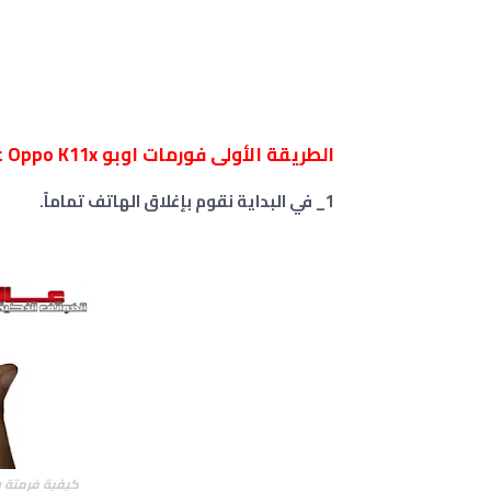
الطريقة الأولى فورمات اوبو Oppo K11x عن طريق الريكفري :
1_ في البداية نقوم بإغلاق الهاتف تماماً.
كيفية فرمتة و