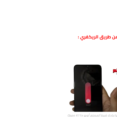
اعادة ﺿﺒﻂ ﺍﻟﻤﺼﻨﻊ أوبو
Oppo K11x