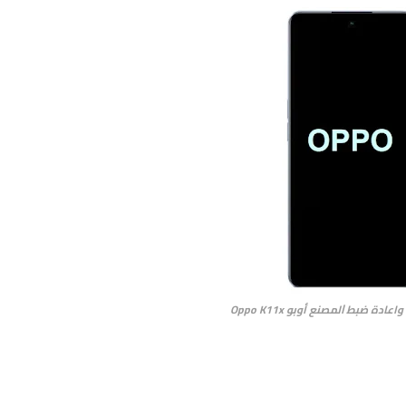
دة ﺿﺒﻂ ﺍﻟﻤﺼﻨﻊ أوبو Oppo K11x