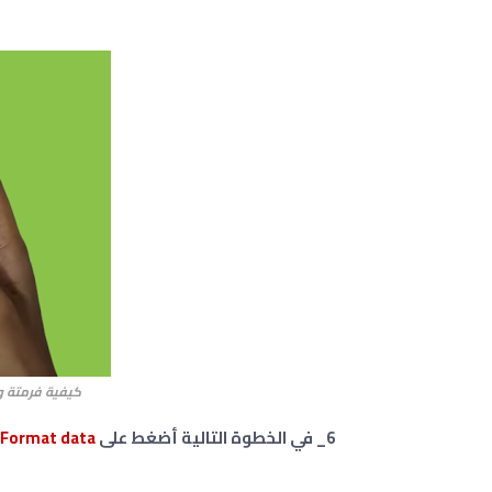
كيفية فرمتة واعا
6_ في الخطوة التالية أضغط على
Format data .