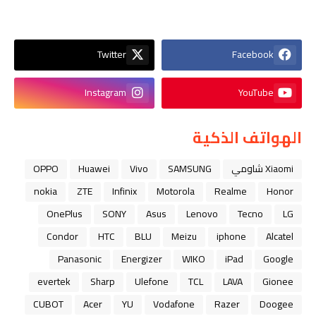
Twitter
Facebook
Instagram
YouTube
الهواتف الذكية
Xiaomi شاومي
SAMSUNG
Vivo
Huawei
OPPO
nokia
ZTE
Infinix
Motorola
Realme
Honor
OnePlus
SONY
Asus
Lenovo
Tecno
LG
Condor
HTC
BLU
Meizu
iphone
Alcatel
Panasonic
Energizer
WIKO
iPad
Google
evertek
Sharp
Ulefone
TCL
LAVA
Gionee
CUBOT
Acer
YU
Vodafone
Razer
Doogee