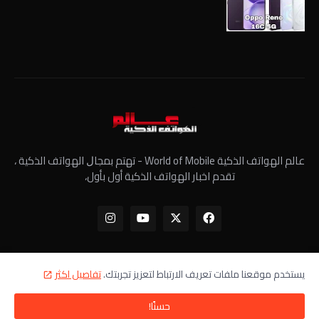
عالم الهواتف الذكية World of Mobile - ﺗﻬﺘﻢ ﺑﻤﺠﺎﻝ الهواتف الذكية ،
تقدم اخبار الهواتف الذكية أول بأول،
يستخدم موقعنا ملفات تعريف الارتباط لتعزيز تجربتك.
تفاصيل اكثر
الرئيسية
معلومات عنا
سياسة الخصوصية
اتصل بنا
حسنًا!
جميع الحقوق محفوظة - عالم الهواتف الذكية ©