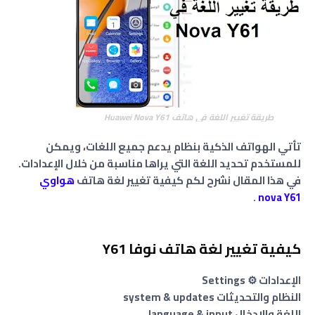
طريقة تغيير اللغة فى هاتف Huawei Nova Y61
تأتي الهواتف الذكية بنظام يدعم جميع اللغات، ويمكن
للمستخدم تحديد اللغة التي يراها مناسبة من خلال الإعدادات.
في هذا المقال نشرح لكم كيفية تغيير لغة هاتف
هواوي
.
nova
Y61
كيفية تغيير لغة هاتف نوفا Y61
الإعدادات ⚙️ Settings
النظام والتحديثات system & updates
اللغة والإدخال language & input