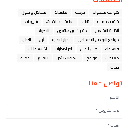
هواتف محمولة
فرمتة
تطبيقات
مشاكل و حلول
خلفيات جميله
تابلت
ﺳﺎﻋﺔ ﺍﻟﻴﺪ ﺍﻟﺬﻛﻴﺔ،
شروحات
أنظمة التشغيل
مقارنة بين هاتفين
الاكواد
مواقع التواصل الاجتماعي
اخبار التقنية
ﺁﺑﻞ
العاب
فيسبوك
قابل للطي
آخر إصدارات
اكسسوارات
معالجات
مواقع
سماعات الأذن
التعليم
حماية
صيانة
تواصل معنا