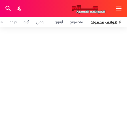
هواتف محمولة
سامسونج
آيفون
شاومي
أوبو
فيفو
هو