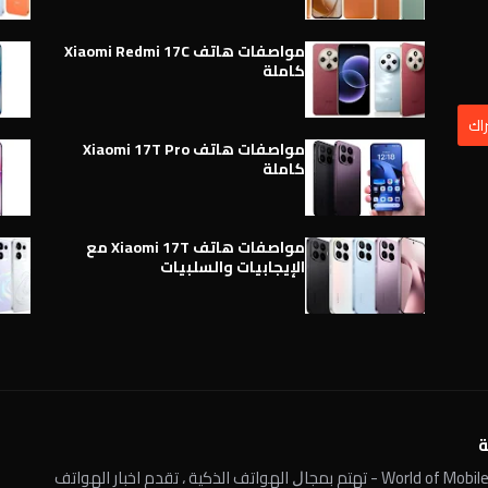
مواصفات هاتف Xiaomi Redmi 17C
كاملة
مواصفات هاتف Xiaomi 17T Pro
كاملة
مواصفات هاتف Xiaomi 17T مع
الإيجابيات والسلبيات
ة
عالم الهواتف الذكية World of Mobile - ﺗﻬﺘﻢ ﺑﻤﺠﺎﻝ الهواتف الذكية ، تقدم اخبار الهواتف