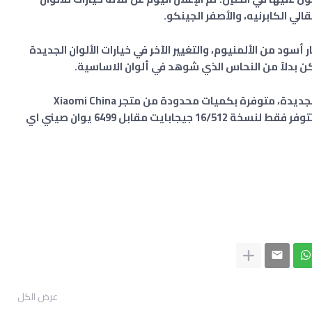
الي الكابرنيه، والأصفر الجينكو.
الألوان الجديدة لهاتف 13 ألترا بإطار أسود من الألمنيوم، والتغيير الآخر في خيارات الألوان الجديدة
اكن بدلاً من النحاس الذي شوهد في ألوان الاساسية.
ستكون خيارات ألوان شاومي 13 Ultra الثلاثة الجديدة، متوفرة بكميات محدودة من متجر Xiaomi China
الرسمي عبر الإنترنت بداية من 6 ماي 2023. وستتوفر فقط لنسخة 16/512 جيجابايت مقابل 6499 يوان صيني اي
عرض الكل