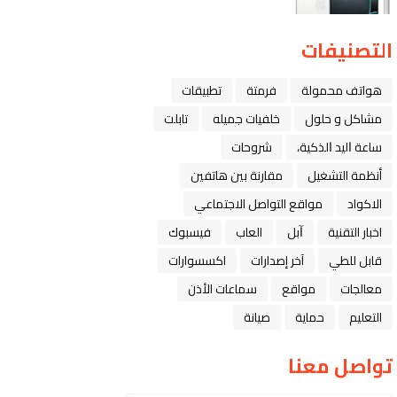
التصنيفات
هواتف محمولة
فرمتة
تطبيقات
مشاكل و حلول
خلفيات جميله
تابلت
ﺳﺎﻋﺔ ﺍﻟﻴﺪ ﺍﻟﺬﻛﻴﺔ،
شروحات
أنظمة التشغيل
مقارنة بين هاتفين
الاكواد
مواقع التواصل الاجتماعي
اخبار التقنية
ﺁﺑﻞ
العاب
فيسبوك
قابل للطي
آخر إصدارات
اكسسوارات
معالجات
مواقع
سماعات الأذن
التعليم
حماية
صيانة
تواصل معنا