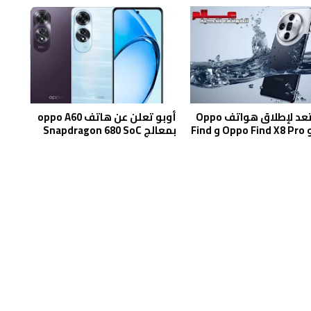
أوبو تستعد لإطلاق هواتف Oppo
أوبو تعلن عن هاتف oppo A60
Find X8 و Oppo Find X8 Pro و Find
بمعالج Snapdragon 680 SoC