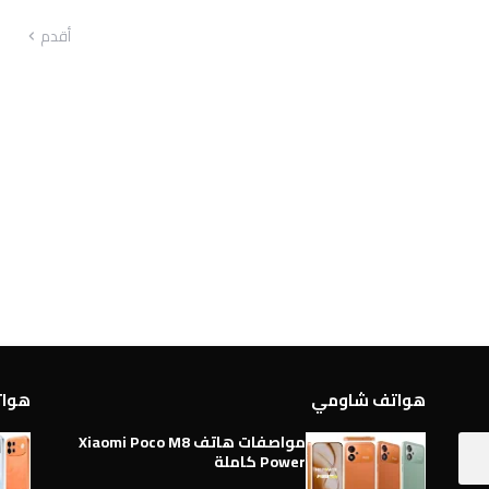
أقدم
هواتف شاومي
هواتف 
مواصفات هاتف Xiaomi Poco M8
Power كاملة