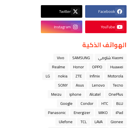
Twitter
Facebook
Instagram
YouTube
الهواتف الذكية
Xiaomi شاومي
SAMSUNG
Vivo
Realme
Honor
OPPO
Huawei
LG
nokia
ZTE
Infinix
Motorola
SONY
Asus
Lenovo
Tecno
Meizu
iphone
Alcatel
OnePlus
Google
Condor
HTC
BLU
Panasonic
Energizer
WIKO
iPad
Ulefone
TCL
LAVA
Gionee