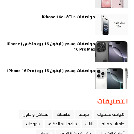
مواصفات هاتف iPhone 16e
مواصفات وسعر ( ايفون 16 برو ماكس ) iPhone
16 Pro Max
مواصفات وسعر ( ايفون 16 برو ) iPhone 16 Pro
التصنيفات
هواتف محمولة
فرمتة
تطبيقات
مشاكل و حلول
خلفيات جميله
تابلت
ﺳﺎﻋﺔ ﺍﻟﻴﺪ ﺍﻟﺬﻛﻴﺔ،
شروحات
أنظمة التشغيل
مقارنة بين هاتفين
الاكواد