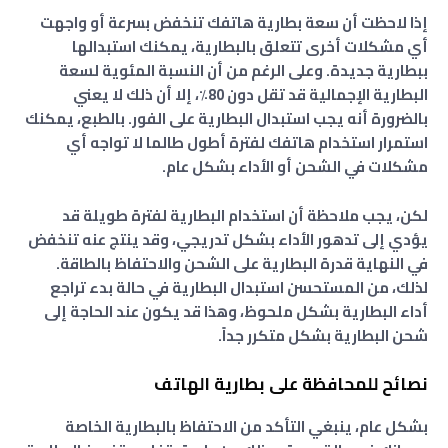
إذا لاحظت أن سعة بطارية هاتفك تنخفض بسرعة أو واجهت
أي مشكلات أخرى تتعلق بالبطارية، يمكنك استبدالها
ببطارية جديدة. وعلى الرغم من أن النسبة المئوية لسعة
البطارية الإجمالية قد تقل دون 80٪، إلا أن ذلك لا يعني
بالضرورة أنه يجب استبدال البطارية على الفور. بالطبع، يمكنك
استمرار استخدام هاتفك لفترة أطول طالما لا تواجه أي
مشكلات في الشحن أو الأداء بشكل عام.
لكن، يجب ملاحظة أن استخدام البطارية لفترة طويلة قد
يؤدي إلى تدهور الأداء بشكل تدريجي، وقد ينتج عنه تنخفض
في النهاية قدرة البطارية على الشحن والاحتفاظ بالطاقة.
لذلك، من المستحسن استبدال البطارية في حالة بدء تراجع
أداء البطارية بشكل ملحوظ، وهذا قد يكون عند الحاجة إلى
شحن البطارية بشكل متكرر جداً.
نصائح للمحافظة على بطارية الهاتف
بشكل عام، ينبغي التأكد من الاحتفاظ بالبطارية الخاصة