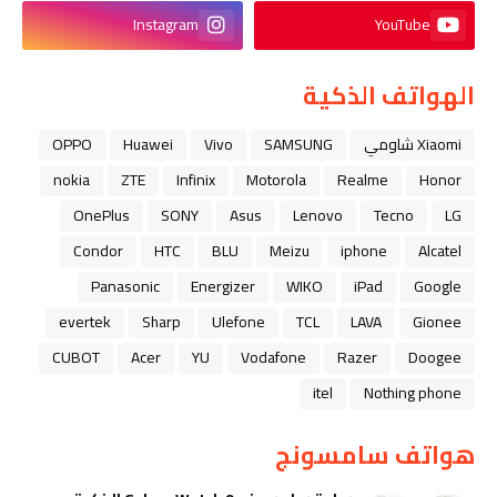
Instagram
YouTube
الهواتف الذكية
Xiaomi شاومي
SAMSUNG
Vivo
Huawei
OPPO
nokia
ZTE
Infinix
Motorola
Realme
Honor
OnePlus
SONY
Asus
Lenovo
Tecno
LG
Condor
HTC
BLU
Meizu
iphone
Alcatel
Panasonic
Energizer
WIKO
iPad
Google
evertek
Sharp
Ulefone
TCL
LAVA
Gionee
CUBOT
Acer
YU
Vodafone
Razer
Doogee
itel
Nothing phone
هواتف سامسونج