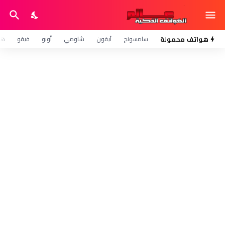
هواتف محمولة
سامسونج
آيفون
شاومي
أوبو
فيفو
هو