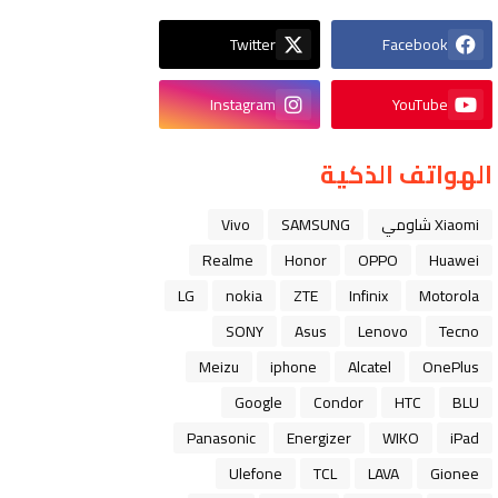
Twitter
Facebook
Instagram
YouTube
الهواتف الذكية
Xiaomi شاومي
SAMSUNG
Vivo
Realme
Honor
OPPO
Huawei
LG
nokia
ZTE
Infinix
Motorola
SONY
Asus
Lenovo
Tecno
Meizu
iphone
Alcatel
OnePlus
Google
Condor
HTC
BLU
Panasonic
Energizer
WIKO
iPad
Ulefone
TCL
LAVA
Gionee