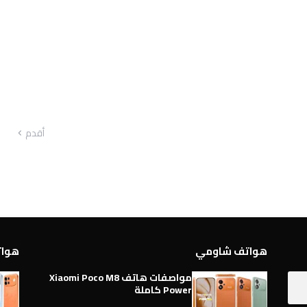
أقدم
هواتف شاومي
هواتف 
مواصفات هاتف Xiaomi Poco M8
Power كاملة