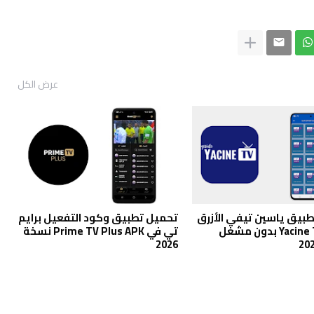
عرض الكل
بيق ياسين تيفي الأزرق
تحميل تطبيق وكود التفعيل برايم
Yacine TV BLUE بدون مشغل
تي في Prime TV Plus APK نسخة
2026