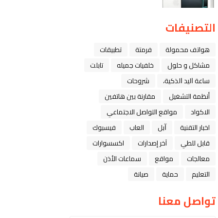
التصنيفات
هواتف محمولة
فرمتة
تطبيقات
مشاكل و حلول
خلفيات جميله
تابلت
ﺳﺎﻋﺔ ﺍﻟﻴﺪ ﺍﻟﺬﻛﻴﺔ،
شروحات
أنظمة التشغيل
مقارنة بين هاتفين
الاكواد
مواقع التواصل الاجتماعي
اخبار التقنية
ﺁﺑﻞ
العاب
فيسبوك
قابل للطي
آخر إصدارات
اكسسوارات
معالجات
مواقع
سماعات الأذن
التعليم
حماية
صيانة
تواصل معنا