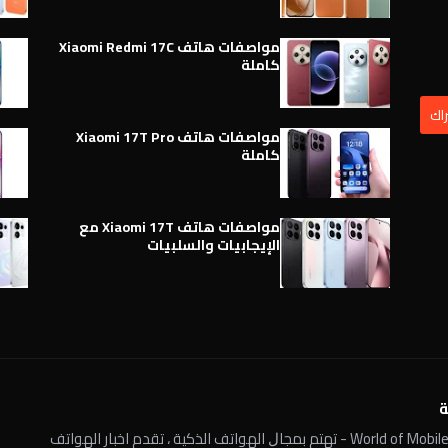
مواصفات هاتف Xiaomi Redmi 17C
كاملة
مواصفات هاتف Xiaomi 17T Pro
كاملة
مواصفات هاتف Xiaomi 17T مع
الإيجابيات والسلبيات
ة
عالم الهواتف الذكية World of Mobile - ﺗﻬﺘﻢ ﺑﻤﺠﺎﻝ الهواتف الذكية ، تقدم اخبار الهواتف