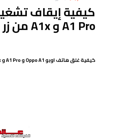
A1 Pro و A1x من زر الإيقاف فقط
كيفية غلق هاتف اوبو Oppo A1 و A1 Pro و Oppo A1x من زر الباور فقط وكيف يتم إعداد زر إيقاف