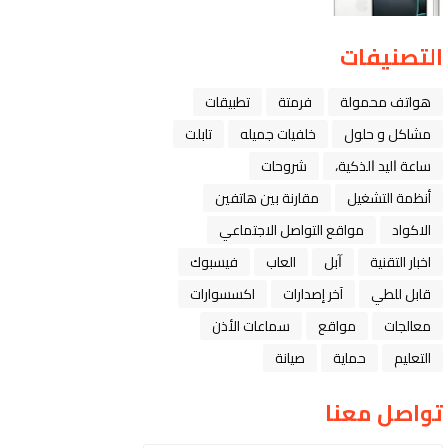
التصنيفات
هواتف محمولة
فرمتة
تطبيقات
مشاكل و حلول
خلفيات جميله
تابلت
ﺳﺎﻋﺔ ﺍﻟﻴﺪ ﺍﻟﺬﻛﻴﺔ،
شروحات
أنظمة التشغيل
مقارنة بين هاتفين
الاكواد
مواقع التواصل الاجتماعي
اخبار التقنية
ﺁﺑﻞ
العاب
فيسبوك
قابل للطي
آخر إصدارات
اكسسوارات
معالجات
مواقع
سماعات الأذن
التعليم
حماية
صيانة
تواصل معنا