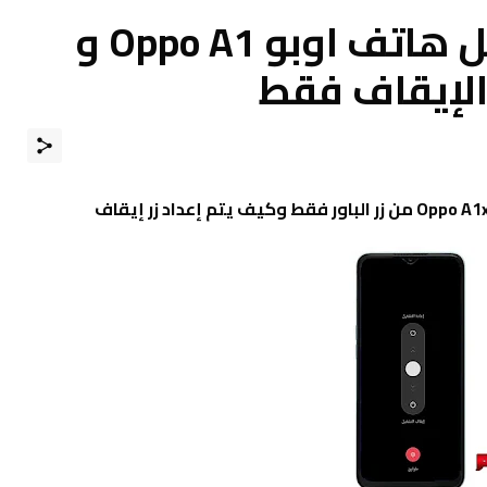
كيفية إيقاف تشغيل هاتف اوبو Oppo A1 و