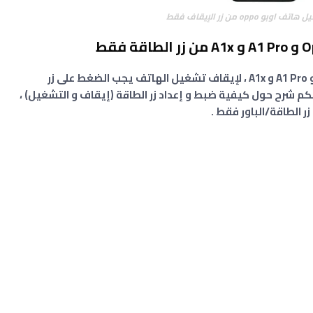
oppo من زر الإيقاف فقط
مرحبا بالجميع في بعض هواتف اوبو Oppo A1 و A1 Pro و A1x ، لإيقاف تشغيل الهاتف يجب الضغط على زر
لكم شرح حول كيفية ضبط و إعداد زر الطاقة (إيقاف و التشغيل) ،
 الطاقة/الباور فقط .