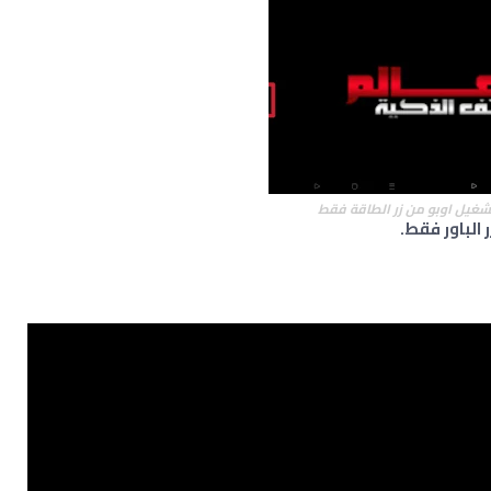
شغيل اوبو من زر الطاقة فقط
الباور فقط.