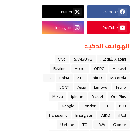
Twitter
Facebook
Instagram
YouTube
الهواتف الذكية
Xiaomi شاومي
SAMSUNG
Vivo
Realme
Honor
OPPO
Huawei
LG
nokia
ZTE
Infinix
Motorola
SONY
Asus
Lenovo
Tecno
Meizu
iphone
Alcatel
OnePlus
Google
Condor
HTC
BLU
Panasonic
Energizer
WIKO
iPad
Ulefone
TCL
LAVA
Gionee