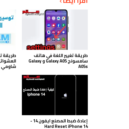
أقرأ أيضاً
طريقة تغيير اللغة في هاتف
طريقة تو
سامسونج Galaxy A05 و Galaxy
A05s
شاومي POCO X6
إعادة ضبط المصنع ايفون 14 -
Hard Reset iPhone 14