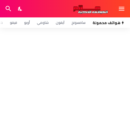
هواتف محمولة
سامسونج
آيفون
شاومي
أوبو
فيفو
هو