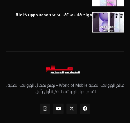
مواصفات هاتف Oppo Reno 16c 5G كاملة
عالم الهواتف الذكية World of Mobile - ﺗﻬﺘﻢ ﺑﻤﺠﺎﻝ الهواتف الذكية ،
تقدم اخبار الهواتف الذكية أول بأول،