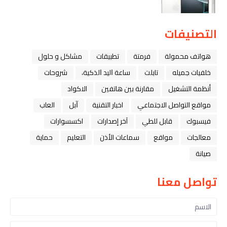
التصنيفات
هواتف محمولة
فرمتة
تطبيقات
مشاكل و حلول
خلفيات جميله
تابلت
ﺳﺎﻋﺔ ﺍﻟﻴﺪ ﺍﻟﺬﻛﻴﺔ،
شروحات
أنظمة التشغيل
مقارنة بين هاتفين
الاكواد
مواقع التواصل الاجتماعي
اخبار التقنية
ﺁﺑﻞ
العاب
فيسبوك
قابل للطي
آخر إصدارات
اكسسوارات
معالجات
مواقع
سماعات الأذن
التعليم
حماية
صيانة
تواصل معنا