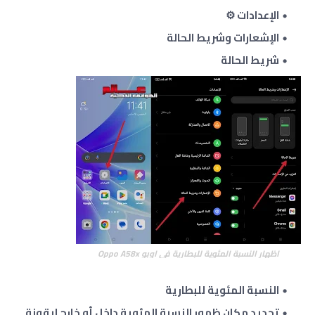
الإعدادات ⚙
الإشعارات وشريط الحالة
شريط الحالة
اظهار النسبة المئوية للبطارية في اوبو Oppo A58x
النسبة المئوية للبطارية
تحديد مكان ظهور النسبة المئوية داخل أو خارج ايقونة