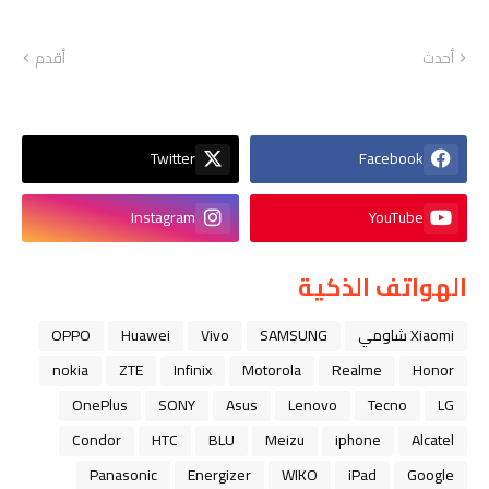
أحدث
أقدم
Twitter
Facebook
Instagram
YouTube
الهواتف الذكية
Xiaomi شاومي
SAMSUNG
Vivo
Huawei
OPPO
nokia
ZTE
Infinix
Motorola
Realme
Honor
OnePlus
SONY
Asus
Lenovo
Tecno
LG
Condor
HTC
BLU
Meizu
iphone
Alcatel
Panasonic
Energizer
WIKO
iPad
Google