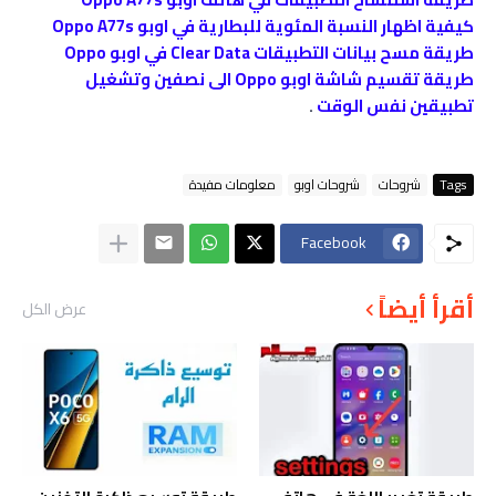
كيفية اظهار النسبة المئوية للبطارية في اوبو Oppo A77s
طريقة مسح بيانات التطبيقات Clear Data في اوبو Oppo
طريقة تقسيم شاشة اوبو Oppo الى نصفين وتشغيل
تطبيقين نفس الوقت
.
Tags
شروحات
شروحات اوبو
معلومات مفيدة
Facebook
أقرأ أيضاً
عرض الكل