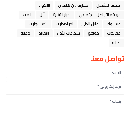
أنظمة التشغيل
مقارنة بين هاتفين
الاكواد
مواقع التواصل الاجتماعي
اخبار التقنية
ﺁﺑﻞ
العاب
فيسبوك
قابل للطي
آخر إصدارات
اكسسوارات
معالجات
مواقع
سماعات الأذن
التعليم
حماية
صيانة
تواصل معنا