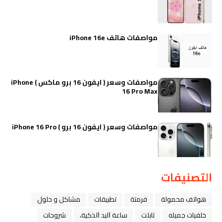
مواصفات هاتف iPhone 16e
مواصفات وسعر ( ايفون 16 برو ماكس ) iPhone
16 Pro Max
مواصفات وسعر ( ايفون 16 برو ) iPhone 16 Pro
التصنيفات
هواتف محمولة
فرمتة
تطبيقات
مشاكل و حلول
خلفيات جميله
تابلت
ﺳﺎﻋﺔ ﺍﻟﻴﺪ ﺍﻟﺬﻛﻴﺔ،
شروحات