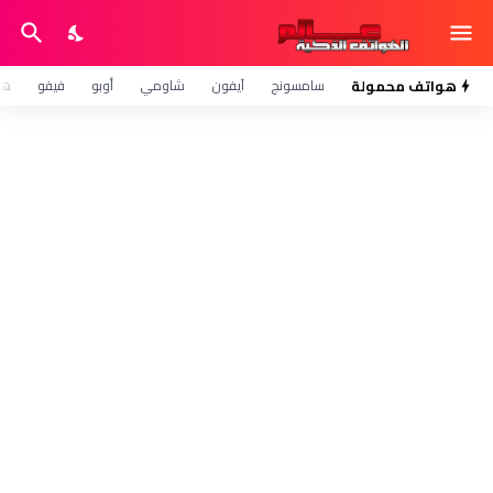
هواتف محمولة
سامسونج
آيفون
شاومي
أوبو
فيفو
هو