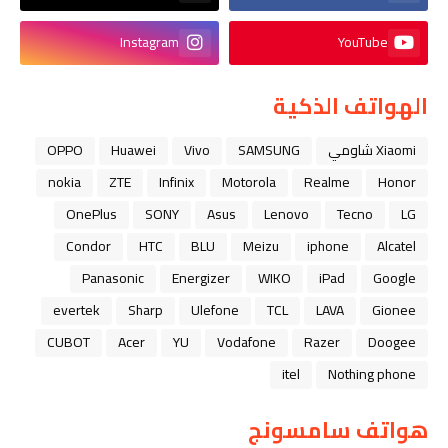
Instagram
YouTube
الهواتف الذكية
Xiaomi شاومي
SAMSUNG
Vivo
Huawei
OPPO
nokia
ZTE
Infinix
Motorola
Realme
Honor
OnePlus
SONY
Asus
Lenovo
Tecno
LG
Condor
HTC
BLU
Meizu
iphone
Alcatel
Panasonic
Energizer
WIKO
iPad
Google
evertek
Sharp
Ulefone
TCL
LAVA
Gionee
CUBOT
Acer
YU
Vodafone
Razer
Doogee
itel
Nothing phone
هواتف سامسونج