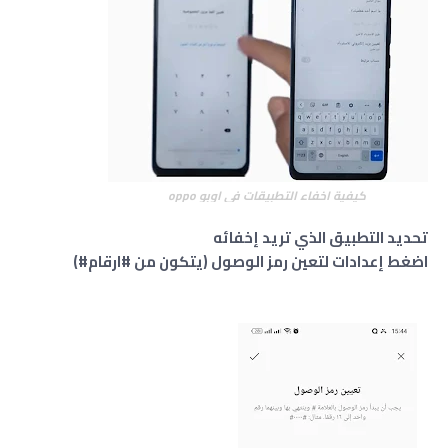
كيفية اخفاء التطبيقات في اوبو oppo
تحديد التطبيق الذي تريد إخفائه
اضغط إعدادات لتعين رمز الوصول (يتكون من #ارقام#)