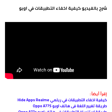
شرح بالفيديو كيفية اخفاء التطبيقات في اوبو
إقرأ أيضاً :
كيفية اخفاء التطبيقات في ريلمي Hide Apps Realme
طريقة تغيير اللغة فى هاتف اوبو Oppo A77S
طريقة استنساخ التطبيقات في هاتف اوبو Oppo A77s