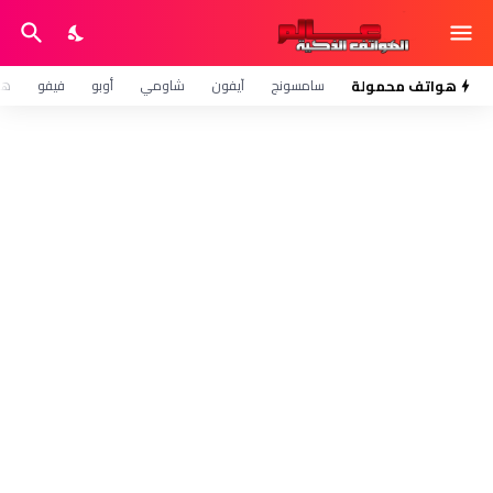
هواتف محمولة
سامسونج
آيفون
شاومي
أوبو
فيفو
هو