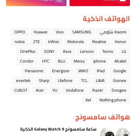
الهواتف الذكية
Xiaomi شاومي
SAMSUNG
Vivo
Huawei
OPPO
nokia
ZTE
Infinix
Motorola
Realme
Honor
OnePlus
SONY
Asus
Lenovo
Tecno
LG
Condor
HTC
BLU
Meizu
iphone
Alcatel
Panasonic
Energizer
WIKO
iPad
Google
evertek
Sharp
Ulefone
TCL
LAVA
Gionee
CUBOT
Acer
YU
Vodafone
Razer
Doogee
itel
Nothing phone
هواتف سامسونج
ساعة سامسونج Galaxy Watch 9 الذكية