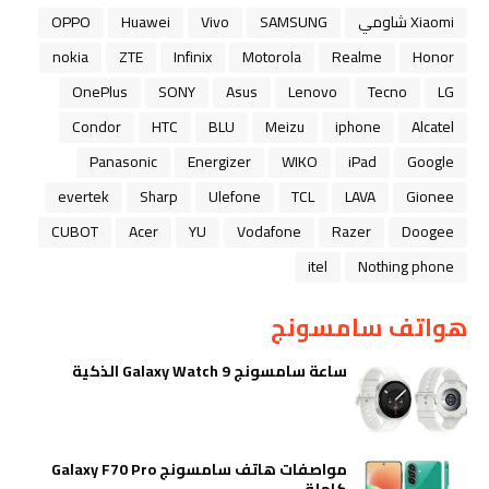
Xiaomi شاومي
SAMSUNG
Vivo
Huawei
OPPO
nokia
ZTE
Infinix
Motorola
Realme
Honor
OnePlus
SONY
Asus
Lenovo
Tecno
LG
Condor
HTC
BLU
Meizu
iphone
Alcatel
Panasonic
Energizer
WIKO
iPad
Google
evertek
Sharp
Ulefone
TCL
LAVA
Gionee
CUBOT
Acer
YU
Vodafone
Razer
Doogee
itel
Nothing phone
هواتف سامسونج
ساعة سامسونج Galaxy Watch 9 الذكية
مواصفات هاتف سامسونج Galaxy F70 Pro
كاملة