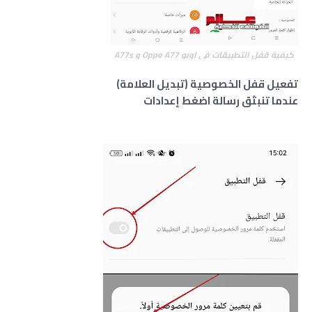
كيفية قفل التطبيقات في اوبو Oppo A77 و A77s
تفعيل قفل الخصوصية (تبديل العلامة)
عندما تنبثق رسالة اضغط إعدادات