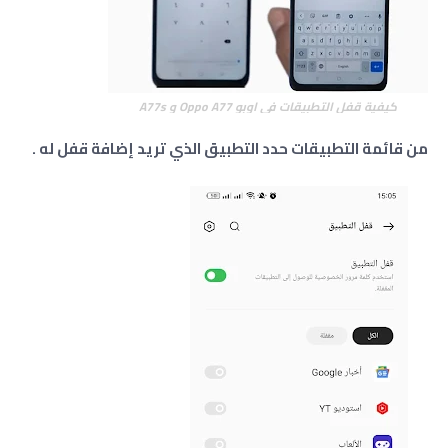
كيفية قفل التطبيقات في اوبو Oppo A77 و A77s
من قائمة التطبيقات حدد التطبيق الذي تريد إضافة قفل له .