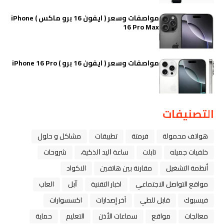
مواصفات وسعر ( ايفون 16 برو ماكس ) iPhone
16 Pro Max
مواصفات وسعر ( ايفون 16 برو ) iPhone 16 Pro
التصنيفات
هواتف محمولة
فرمتة
تطبيقات
مشاكل و حلول
خلفيات جميله
تابلت
ﺳﺎﻋﺔ ﺍﻟﻴﺪ ﺍﻟﺬﻛﻴﺔ،
شروحات
أنظمة التشغيل
مقارنة بين هاتفين
الاكواد
مواقع التواصل الاجتماعي
اخبار التقنية
ﺁﺑﻞ
العاب
فيسبوك
قابل للطي
آخر إصدارات
اكسسوارات
معالجات
مواقع
سماعات الأذن
التعليم
حماية