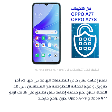
كيفية قفل التطبيقات في اوبو Oppo A77 و A77s
تعتبر إضافة قفل خاص للتطبيقات الهامة في جهازك، أمر
ضروري و مهم لحماية الخصوصية من المتطفلين ، في هذا
المقال نشرح لكم كيفية إضافة قفل تطبيق على هاتف اوبو
Oppo A77 و Oppo A77s بدون برامج خارجية.