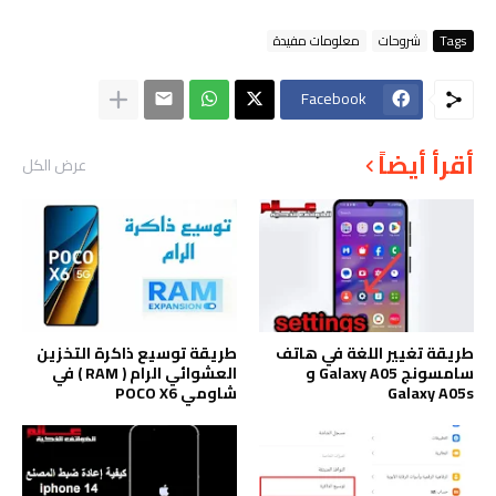
Tags
شروحات
معلومات مفيدة
Facebook
أقرأ أيضاً
عرض الكل
طريقة تغيير اللغة في هاتف
طريقة توسيع ذاكرة التخزين
سامسونج Galaxy A05 و
العشوائي الرام ( RAM ) في
Galaxy A05s
شاومي POCO X6