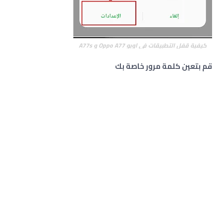
كيفية قفل التطبيقات في اوبو Oppo A77 و A77s
قم بتعين كلمة مرور خاصة بك