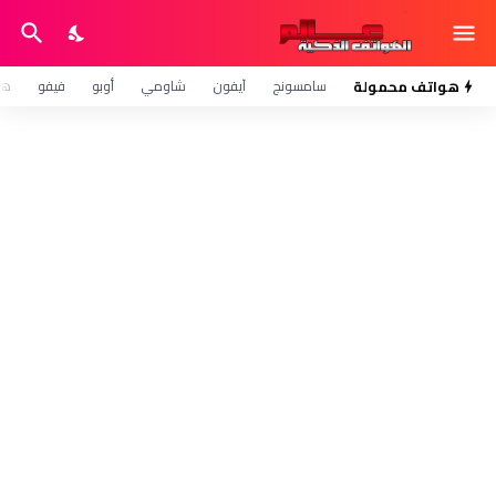
هواتف محمولة
سامسونج
آيفون
شاومي
أوبو
فيفو
هو