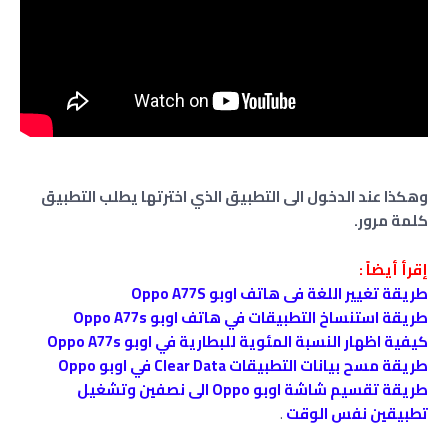
وهكذا عند الدخول الى التطبيق الذي اخترتها يطلب التطبيق
كلمة مرور.
إقرأ أيضاً :
طريقة تغيير اللغة فى هاتف اوبو Oppo A77S
طريقة استنساخ التطبيقات في هاتف اوبو Oppo A77s
كيفية اظهار النسبة المئوية للبطارية في اوبو Oppo A77s
طريقة مسح بيانات التطبيقات Clear Data في اوبو Oppo
طريقة تقسيم شاشة اوبو Oppo الى نصفين وتشغيل
تطبيقين نفس الوقت
.