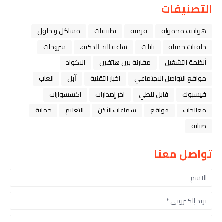
التصنيفات
هواتف محمولة
فرمتة
تطبيقات
مشاكل و حلول
خلفيات جميله
تابلت
ﺳﺎﻋﺔ ﺍﻟﻴﺪ ﺍﻟﺬﻛﻴﺔ،
شروحات
أنظمة التشغيل
مقارنة بين هاتفين
الاكواد
مواقع التواصل الاجتماعي
اخبار التقنية
ﺁﺑﻞ
العاب
فيسبوك
قابل للطي
آخر إصدارات
اكسسوارات
معالجات
مواقع
سماعات الأذن
التعليم
حماية
صيانة
تواصل معنا