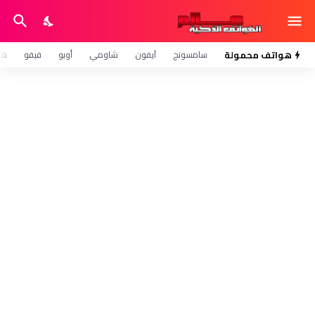
هواتف محمولة
سامسونج
آيفون
شاومي
أوبو
فيفو
هو