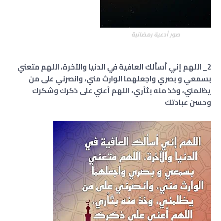
صور أدعية رمضانية
2_ اللهم إني أسألك العافية في الدنيا والآخرة، اللهم متعني
بسمعي و بصري واجعلهما الوارث مني، وانصرني على من
يظلمني، وخذ منه بثأري، اللهم أعني على ذكرك وشكرك
وحسن عبادتك