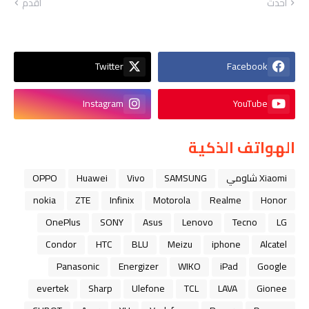
أحدث
أقدم
Twitter
Facebook
Instagram
YouTube
الهواتف الذكية
Xiaomi شاومي
SAMSUNG
Vivo
Huawei
OPPO
nokia
ZTE
Infinix
Motorola
Realme
Honor
OnePlus
SONY
Asus
Lenovo
Tecno
LG
Condor
HTC
BLU
Meizu
iphone
Alcatel
Panasonic
Energizer
WIKO
iPad
Google
evertek
Sharp
Ulefone
TCL
LAVA
Gionee