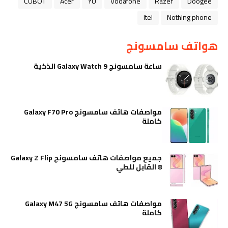
CUBOT
Acer
YU
Vodafone
Razer
Doogee
itel
Nothing phone
هواتف سامسونج
ساعة سامسونج Galaxy Watch 9 الذكية
مواصفات هاتف سامسونج Galaxy F70 Pro
كاملة
جميع مواصفات هاتف سامسونج Galaxy Z Flip
8 القابل للطي
مواصفات هاتف سامسونج Galaxy M47 5G
كاملة