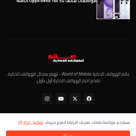
مواصفات هاتف Oppo Reno 16c 5G كاملة
عالم الهواتف الذكية World of Mobile - ﺗﻬﺘﻢ ﺑﻤﺠﺎﻝ الهواتف الذكية ،
تقدم اخبار الهواتف الذكية أول بأول،
يستخدم موقعنا ملفات تعريف الارتباط لتعزيز تجربتك.
تفاصيل اكثر
الرئيسية
معلومات عنا
سياسة الخصوصية
اتصل بنا