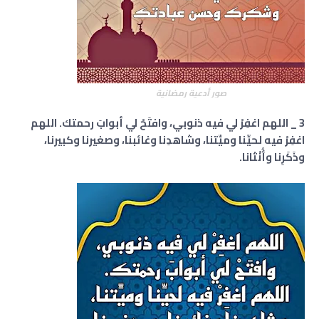
صور أدعية رمضانية
3 _ اللهم اغفِرْ لي فيه ذنوبي، وافتَحْ لي أبوابَ رحمتك. اللهم
اغفِرْ فيه لحيِّنا وميِّتنا، وشاهدِنا وغائبنا، وصغيرنا وكبيرنا،
وذَكَرِنا وأُنْثانا.