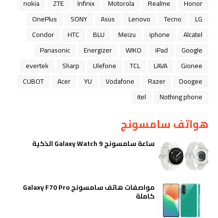
nokia
ZTE
Infinix
Motorola
Realme
Honor
OnePlus
SONY
Asus
Lenovo
Tecno
LG
Condor
HTC
BLU
Meizu
iphone
Alcatel
Panasonic
Energizer
WIKO
iPad
Google
evertek
Sharp
Ulefone
TCL
LAVA
Gionee
CUBOT
Acer
YU
Vodafone
Razer
Doogee
itel
Nothing phone
هواتف سامسونج
ساعة سامسونج Galaxy Watch 9 الذكية
مواصفات هاتف سامسونج Galaxy F70 Pro
كاملة