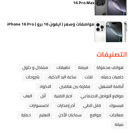
16 Pro Max
مواصفات وسعر ( ايفون 16 برو ) iPhone 16 Pro
التصنيفات
هواتف محمولة
فرمتة
تطبيقات
مشاكل و حلول
خلفيات جميله
تابلت
ﺳﺎﻋﺔ ﺍﻟﻴﺪ ﺍﻟﺬﻛﻴﺔ،
شروحات
أنظمة التشغيل
مقارنة بين هاتفين
الاكواد
مواقع التواصل الاجتماعي
اخبار التقنية
ﺁﺑﻞ
العاب
فيسبوك
قابل للطي
آخر إصدارات
اكسسوارات
معالجات
مواقع
سماعات الأذن
التعليم
حماية
صيانة