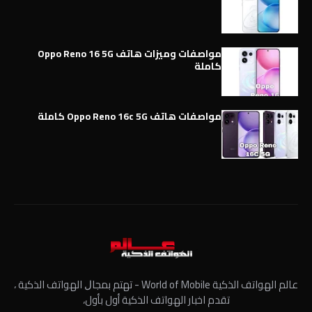
مواصفات وميزات هاتف Oppo Reno 16 5G
كاملة
مواصفات هاتف Oppo Reno 16c 5G كاملة
عالم الهواتف الذكية World of Mobile - ﺗﻬﺘﻢ ﺑﻤﺠﺎﻝ الهواتف الذكية ،
تقدم اخبار الهواتف الذكية أول بأول،