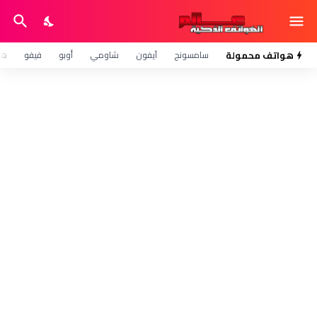
هواتف محمولة
سامسونج
آيفون
شاومي
أوبو
فيفو
هو