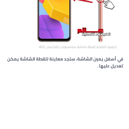
كيفية التقاط لقطة شاشة سامسونج جالاكسي A03
في أسفل يمين الشاشة، ستجد معاينة للقطة الشاشة يمكن
تعديل عليها .