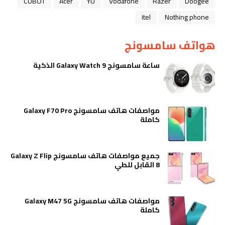
CUBOT
Acer
YU
Vodafone
Razer
Doogee
itel
Nothing phone
هواتف سامسونج
ساعة سامسونج Galaxy Watch 9 الذكية
مواصفات هاتف سامسونج Galaxy F70 Pro
كاملة
جميع مواصفات هاتف سامسونج Galaxy Z Flip
8 القابل للطي
مواصفات هاتف سامسونج Galaxy M47 5G
كاملة