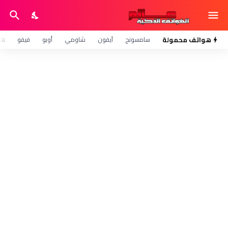
هواتف محمولة
سامسونج
آيفون
شاومي
أوبو
فيفو
هو