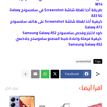
M14
طريقة أخذ لقطة شاشة Screenshot في سامسونج Galaxy
A33 5G
كيفية أخذ لقطة شاشة Screenshot على هاتف سامسونج
Galaxy A72
كود اختبار وفحص سامسونج Samsung Galaxy A52
كيفية فرمتة ﻮاعادة ضبط المصنع ﺳﺎﻣﻮﺳﻨﺞ جلاكسي
.
Samsung Galaxy A52
screenshot
Tags
Facebook
أقرأ أيضاً
عرض الكل