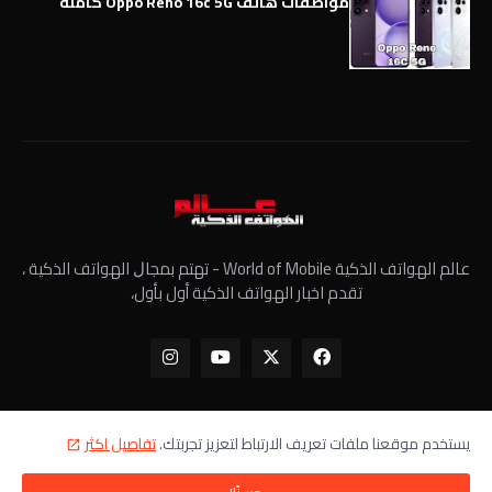
مواصفات هاتف Oppo Reno 16c 5G كاملة
عالم الهواتف الذكية World of Mobile - ﺗﻬﺘﻢ ﺑﻤﺠﺎﻝ الهواتف الذكية ،
تقدم اخبار الهواتف الذكية أول بأول،
يستخدم موقعنا ملفات تعريف الارتباط لتعزيز تجربتك.
تفاصيل اكثر
الرئيسية
معلومات عنا
سياسة الخصوصية
اتصل بنا