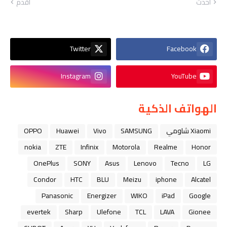
أحدث
أقدم
Twitter
Facebook
Instagram
YouTube
الهواتف الذكية
Xiaomi شاومي
SAMSUNG
Vivo
Huawei
OPPO
nokia
ZTE
Infinix
Motorola
Realme
Honor
OnePlus
SONY
Asus
Lenovo
Tecno
LG
Condor
HTC
BLU
Meizu
iphone
Alcatel
Panasonic
Energizer
WIKO
iPad
Google
evertek
Sharp
Ulefone
TCL
LAVA
Gionee