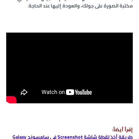
مكتبة الصورة على جولك، والعودة إليها عند الحاجة.
إقرأ أيضأ:
طريقة أخذ لقطة شاشة Screenshot في سامسونج Galaxy