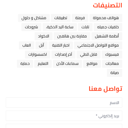
التصنيفات
هواتف محمولة
فرمتة
تطبيقات
مشاكل و حلول
خلفيات جميله
تابلت
ﺳﺎﻋﺔ ﺍﻟﻴﺪ ﺍﻟﺬﻛﻴﺔ،
شروحات
أنظمة التشغيل
مقارنة بين هاتفين
الاكواد
مواقع التواصل الاجتماعي
اخبار التقنية
ﺁﺑﻞ
العاب
فيسبوك
قابل للطي
آخر إصدارات
اكسسوارات
معالجات
مواقع
سماعات الأذن
التعليم
حماية
صيانة
تواصل معنا