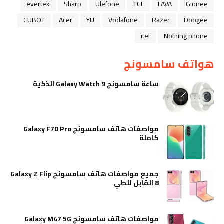
evertek
Sharp
Ulefone
TCL
LAVA
Gionee
CUBOT
Acer
YU
Vodafone
Razer
Doogee
itel
Nothing phone
هواتف سامسونج
ساعة سامسونج Galaxy Watch 9 الذكية
مواصفات هاتف سامسونج Galaxy F70 Pro
كاملة
جميع مواصفات هاتف سامسونج Galaxy Z Flip
8 القابل للطي
مواصفات هاتف سامسونج Galaxy M47 5G