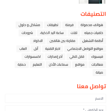
التصنيفات
هواتف محمولة
فرمتة
تطبيقات
مشاكل و حلول
خلفيات جميله
تابلت
ﺳﺎﻋﺔ ﺍﻟﻴﺪ ﺍﻟﺬﻛﻴﺔ،
شروحات
أنظمة التشغيل
مقارنة بين هاتفين
الاكواد
مواقع التواصل الاجتماعي
اخبار التقنية
ﺁﺑﻞ
العاب
فيسبوك
قابل للطي
آخر إصدارات
اكسسوارات
معالجات
مواقع
سماعات الأذن
التعليم
حماية
صيانة
تواصل معنا