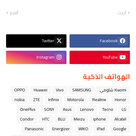
أحدث
أقدم
Twitter
Facebook
Instagram
YouTube
الهواتف الذكية
Xiaomi شاومي
SAMSUNG
Vivo
Huawei
OPPO
nokia
ZTE
Infinix
Motorola
Realme
Honor
OnePlus
SONY
Asus
Lenovo
Tecno
LG
Condor
HTC
BLU
Meizu
iphone
Alcatel
Panasonic
Energizer
WIKO
iPad
Google