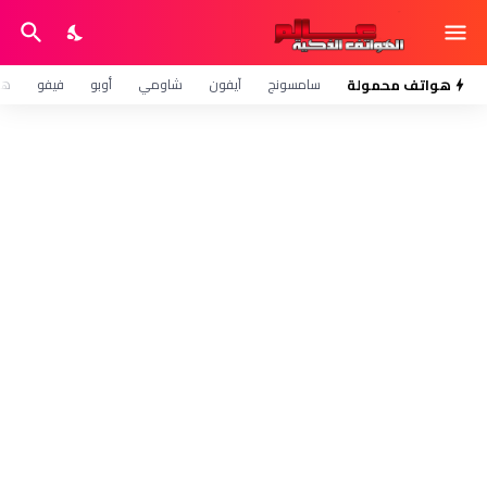
هواتف محمولة
سامسونج
آيفون
شاومي
أوبو
فيفو
هو