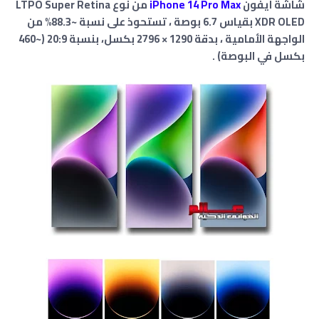
شاشة آيفون
iPhone 14 Pro Max
من نوع LTPO Super Retina
XDR OLED بقياس 6.7 بوصة ، تستحوذ على نسبة ~88.3% من
الواجهة الأمامية ، بدقة 1290 × 2796 بكسل، بنسبة 20:9 (~460
بكسل في البوصة) .