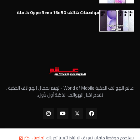
مواصفات هاتف Oppo Reno 16c 5G كاملة
عالم الهواتف الذكية World of Mobile - ﺗﻬﺘﻢ ﺑﻤﺠﺎﻝ الهواتف الذكية ،
تقدم اخبار الهواتف الذكية أول بأول،
يستخدم موقعنا ملفات تعريف الارتباط لتعزيز تجربتك.
تفاصيل اكثر