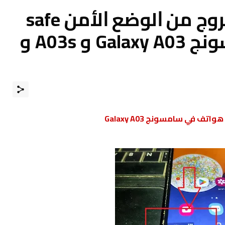
كيفية الدخول و الخروج من ﺍﻟﻮﺿﻊ ﺍﻷﻣﻦ safe
mode في في سامسونج Galaxy A03 و A03s و
ف في سامسونج Galaxy A03