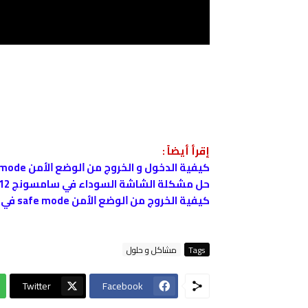
إقرأ أيضاً :
كيفية الدخول و الخروج من ﺍﻟﻮﺿﻊ ﺍﻷﻣﻦ safe mode في في سامسونج Galaxy A02 و Galaxy A02s
حل مشكلة الشاشة السوداء في سامسونج Galaxy A12
كيفية الخروج من ﺍﻟﻮﺿﻊ ﺍﻷﻣﻦ safe mode في شاومي Redmi 10 و Redmi Note 10
Tags
مشاكل و حلول
Twitter
Facebook