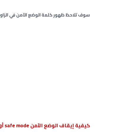
سوف تلاحظ ظهور كلمة الوضع الآمن في الزاو
كيفية إيقاف الوضع الآمن safe mode أو mode securise في هواتف في سامسونج Galaxy A03 .