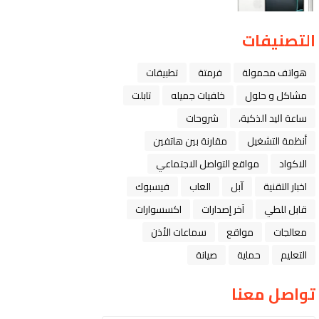
التصنيفات
هواتف محمولة
فرمتة
تطبيقات
مشاكل و حلول
خلفيات جميله
تابلت
ﺳﺎﻋﺔ ﺍﻟﻴﺪ ﺍﻟﺬﻛﻴﺔ،
شروحات
أنظمة التشغيل
مقارنة بين هاتفين
الاكواد
مواقع التواصل الاجتماعي
اخبار التقنية
ﺁﺑﻞ
العاب
فيسبوك
قابل للطي
آخر إصدارات
اكسسوارات
معالجات
مواقع
سماعات الأذن
التعليم
حماية
صيانة
تواصل معنا