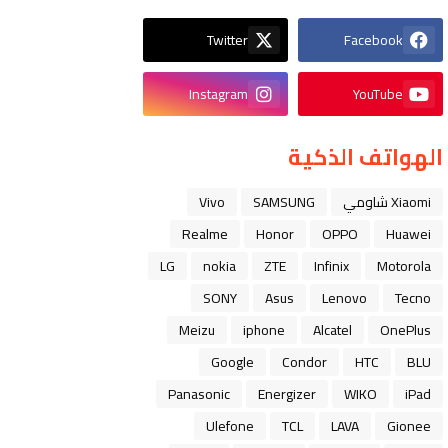
Twitter
Facebook
Instagram
YouTube
الهواتف الذكية
Xiaomi شاومي
SAMSUNG
Vivo
Realme
Honor
OPPO
Huawei
LG
nokia
ZTE
Infinix
Motorola
SONY
Asus
Lenovo
Tecno
Meizu
iphone
Alcatel
OnePlus
Google
Condor
HTC
BLU
Panasonic
Energizer
WIKO
iPad
Ulefone
TCL
LAVA
Gionee