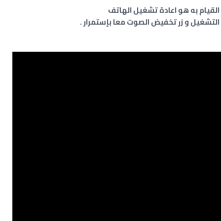
القيام به هو اعادة تشغيل الهاتف
لتشغيل و زر تخفيض الصوت معا بإستمرار .