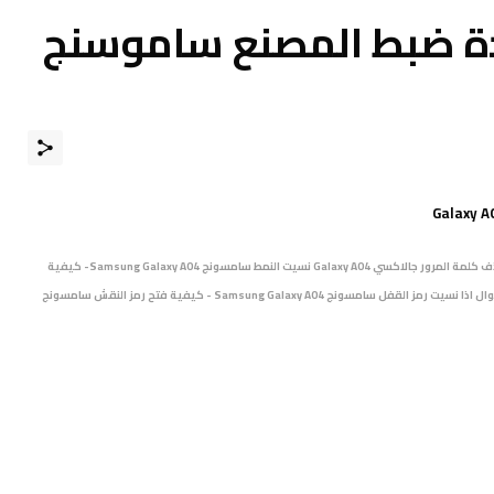
دة ضبط المصنع ﺳﺎﻣﻮﺳﻨﺞ
Galaxy A04. ﻃﺮﻳﻘﺔ عمل فورمات وحذف كلمة المرور جالاكسي Galaxy A04 نسيت النمط سامسونج Samsung Galaxy A04- كيفية
فتح تليفون سامسونج Galaxy A04 مغلق بكلمة مرور - كيف افتح الجوال اذا نسيت رمز القفل سامسونج Samsung Galaxy A04 - كيفية فتح رمز النقش سامسونج