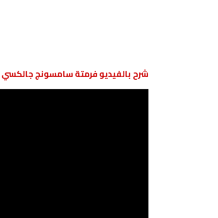
شرح بالفيديو فرمتة سامسونج جالكسي Samsung Galaxy A04 بكلمة مروى