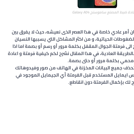
 ضبط المصنع ﺳﺎﻣﻮﺳﻨﺞ Galaxy A04
ان أمر عادي خاصة في هذا العصر الذى نعيشه، حيث لا يفرق بين
لضغوطات الحياتية، و من اكثر المشاكل التي يسببها النسيان
 الى فرمتة الجوال المقفل بكلمة مرور أو رسم أو بصمة اما اذا
لطريقة العادية، في هذا المقال نشرح لكم كيفية فرمتة و اعادة
محمي بكلمة مرور أو حتى بصمة.
 ستحذف جميع البيانات المخزنة في الهاتف من صور وفيدوهاتك
فس ايمايل المستخدم قبل الفرمتة أي الجيمايل الموجود في
لك بإكمال الفرمتة دون انقاطع.