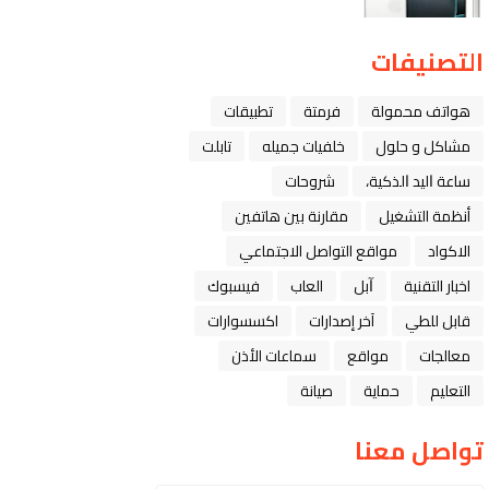
التصنيفات
هواتف محمولة
فرمتة
تطبيقات
مشاكل و حلول
خلفيات جميله
تابلت
ﺳﺎﻋﺔ ﺍﻟﻴﺪ ﺍﻟﺬﻛﻴﺔ،
شروحات
أنظمة التشغيل
مقارنة بين هاتفين
الاكواد
مواقع التواصل الاجتماعي
اخبار التقنية
ﺁﺑﻞ
العاب
فيسبوك
قابل للطي
آخر إصدارات
اكسسوارات
معالجات
مواقع
سماعات الأذن
التعليم
حماية
صيانة
تواصل معنا