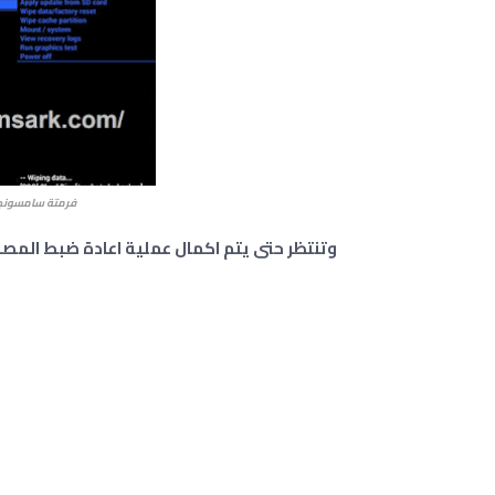
فرمتة سامسونج جالكسي Galaxy A04
وتنتظر حتى يتم اكمال عملية اعادة ضبط المصنع التي 