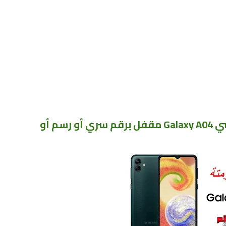
اعادة ضبط مصنع سامسونج جالكسي Galaxy A04 مقفل برقم سري أو رسم أو