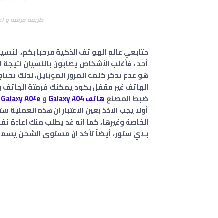
طريقة فرمتة و اعادة
متابعي عالم الهواتف الذكية مرحبا بكم، النسي
أحد ، فأغلب الأشخاص يصابون بالنسيان نتيجة ا
هو عدم تذكر كلمة المرور الموبايل، لذلك تحتاج
الهاتف غير مقفل بكود يمكنك فرمتة الهاتف با
ضبط المصنع
هاتف Galaxy A04
و
Galaxy A04e
أولا يجب الاخذ بعين الاعتبار ان هذه العملية
الخاصة وغيرها، كما انه قد يطلب منك اعادة ن
بلاي ستور، أيضاً تأكد ان مستوى الشحن يسمح 