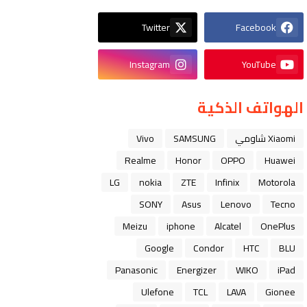
Twitter
Facebook
Instagram
YouTube
الهواتف الذكية
Xiaomi شاومي
SAMSUNG
Vivo
Realme
Honor
OPPO
Huawei
LG
nokia
ZTE
Infinix
Motorola
SONY
Asus
Lenovo
Tecno
Meizu
iphone
Alcatel
OnePlus
Google
Condor
HTC
BLU
Panasonic
Energizer
WIKO
iPad
Ulefone
TCL
LAVA
Gionee