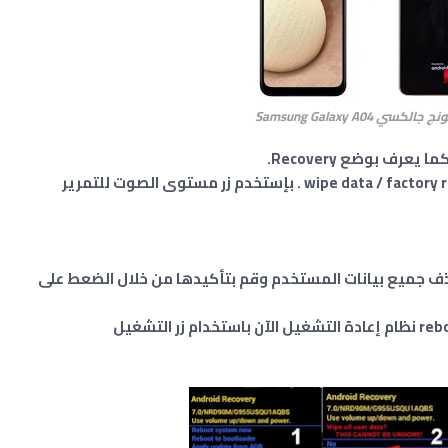
 Samsung Galaxy A04
رف بوضع Recovery.
_ الآن في وضع ريكوفري, اضغط على خيار wipe data / factory reset . بإستخدم زر مستوى الصوت للتمرير
ف جميع بيانات المستخدم وقم بتأكيدها من خلال الضعط على