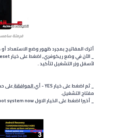
فرمتة سامسونج جالكسي
أترك المفاتيح بمجرد ظهور وضع الاستعداد أو كما يع
لأسفل وزر التشغيل لتأكيد .
_ ثم اضغط على خيار YES - أي
الموافقة
على حذ
مفتاح التشغيل.
_ أخيرا اضغط على الخيار الاول reboot system now نظام إعادة التشغيل الآن باستخدام زر التشغيل