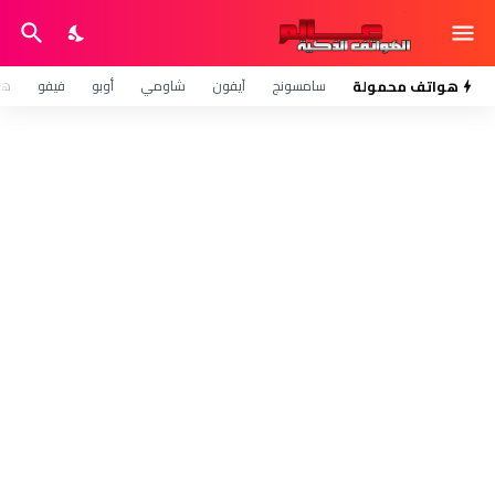
هواتف محمولة
سامسونج
آيفون
شاومي
أوبو
فيفو
هو