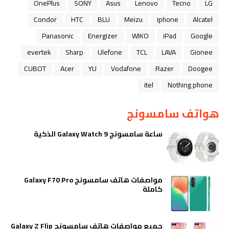
OnePlus
SONY
Asus
Lenovo
Tecno
LG
Condor
HTC
BLU
Meizu
iphone
Alcatel
Panasonic
Energizer
WIKO
iPad
Google
evertek
Sharp
Ulefone
TCL
LAVA
Gionee
CUBOT
Acer
YU
Vodafone
Razer
Doogee
itel
Nothing phone
هواتف سامسونج
ساعة سامسونج Galaxy Watch 9 الذكية
مواصفات هاتف سامسونج Galaxy F70 Pro
كاملة
جميع مواصفات هاتف سامسونج Galaxy Z Flip