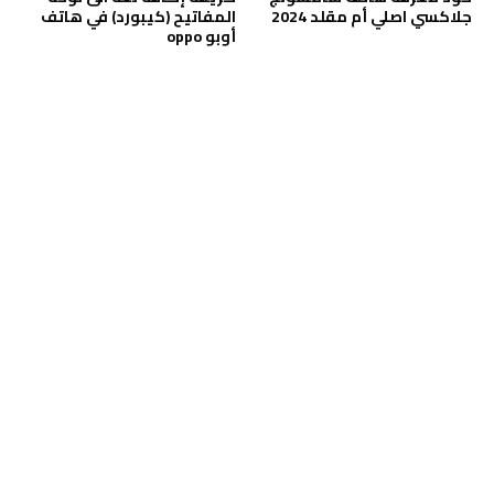
جلاكسي اصلي أم مقلد 2024
المفاتيح (كيبورد) في هاتف
أوبو oppo