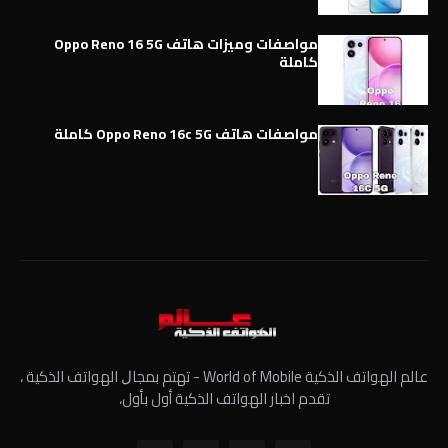
مواصفات وميزات هاتف Oppo Reno 16 5G
كاملة
مواصفات هاتف Oppo Reno 16c 5G كاملة
عالم الهواتف الذكية World of Mobile - ﺗﻬﺘﻢ ﺑﻤﺠﺎﻝ الهواتف الذكية ،
تقدم اخبار الهواتف الذكية أول بأول،