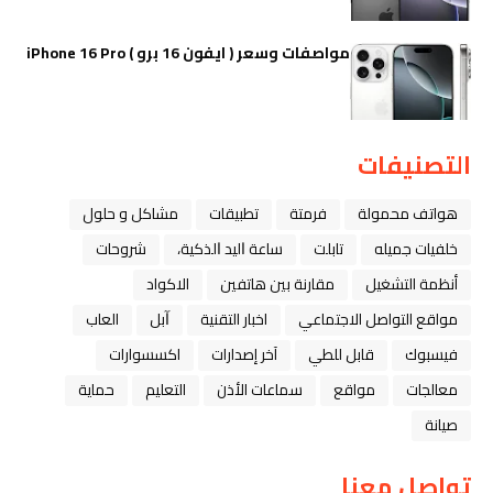
مواصفات وسعر ( ايفون 16 برو ) iPhone 16 Pro
التصنيفات
هواتف محمولة
فرمتة
تطبيقات
مشاكل و حلول
خلفيات جميله
تابلت
ﺳﺎﻋﺔ ﺍﻟﻴﺪ ﺍﻟﺬﻛﻴﺔ،
شروحات
أنظمة التشغيل
مقارنة بين هاتفين
الاكواد
مواقع التواصل الاجتماعي
اخبار التقنية
ﺁﺑﻞ
العاب
فيسبوك
قابل للطي
آخر إصدارات
اكسسوارات
معالجات
مواقع
سماعات الأذن
التعليم
حماية
صيانة
تواصل معنا