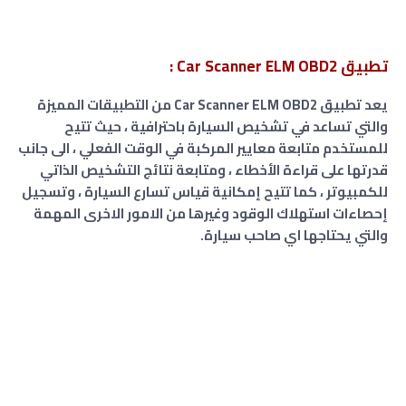
تطبيق Car Scanner ELM OBD2 :
يعد تطبيق Car Scanner ELM OBD2 من التطبيقات المميزة
والتي تساعد في تشخيص السيارة باحترافية ، حيث تتيح
للمستخدم متابعة معايير المركبة في الوقت الفعلي ، الى جانب
قدرتها على قراءة الأخطاء ، ومتابعة نتائج التشخيص الذاتي
للكمبيوتر ، كما تتيح إمكانية قياس تسارع السيارة ، وتسجيل
إحصاءات استهلاك الوقود وغيرها من الامور الاخرى المهمة
والتي يحتاجها اي صاحب سيارة.