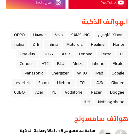
Instagram
YouTube
الهواتف الذكية
Xiaomi شاومي
SAMSUNG
Vivo
Huawei
OPPO
nokia
ZTE
Infinix
Motorola
Realme
Honor
OnePlus
SONY
Asus
Lenovo
Tecno
LG
Condor
HTC
BLU
Meizu
iphone
Alcatel
Panasonic
Energizer
WIKO
iPad
Google
evertek
Sharp
Ulefone
TCL
LAVA
Gionee
CUBOT
Acer
YU
Vodafone
Razer
Doogee
itel
Nothing phone
هواتف سامسونج
ساعة سامسونج Galaxy Watch 9 الذكية