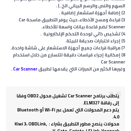
السهم والنص والرسم البياني الخ..) .
2) إضافة أجهزة استشعار إضافية .
3) قراءة ومسح الأخطاء، حيث يوفر التطبيق ماسحة Car
Scanner تضم قاعدة بيانات واسعة للأخطاء.
4) تشخيص ذاتي لوحدة التحكم الإلكترونية .
5) إجراء اختبارات صديقة للبيئة.
7) مراقبة قراءات جميع أجهزة الاستشعار على شاشة واحدة.
8) إمكانية إجراء قياسات دقيقة للتسارع من خلال استخدام
Car Scanner
وغيرها الكثير من الميزات التي يقدمها تطبيق
Car Scanner
.
يتطلب برنامج Car Scanner تشغيل محول OBD2 وفقا
إلى رقاقة ELM327.
يتم دعم المحولات التي تعمل عبر Wi-Fi أو Bluetooth
4.0.
محولات ينصح مطور التطبيق بشراء : Kiwi 3، OBDLink,
V-Gate، Carista، LELink، Veepeak.