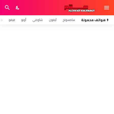
هواتف محمولة
سامسونج
آيفون
شاومي
أوبو
فيفو
هو