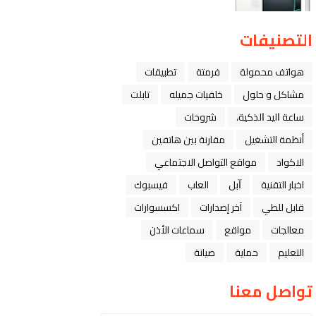
التصنيفات
هواتف محمولة
فرمتة
تطبيقات
مشاكل و حلول
خلفيات جميله
تابلت
ﺳﺎﻋﺔ ﺍﻟﻴﺪ ﺍﻟﺬﻛﻴﺔ،
شروحات
أنظمة التشغيل
مقارنة بين هاتفين
الاكواد
مواقع التواصل الاجتماعي
اخبار التقنية
ﺁﺑﻞ
العاب
فيسبوك
قابل للطي
آخر إصدارات
اكسسوارات
معالجات
مواقع
سماعات الأذن
التعليم
حماية
صيانة
تواصل معنا