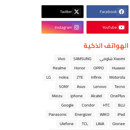
Twitter
Facebook
Instagram
YouTube
الهواتف الذكية
Xiaomi شاومي
SAMSUNG
Vivo
Realme
Honor
OPPO
Huawei
LG
nokia
ZTE
Infinix
Motorola
SONY
Asus
Lenovo
Tecno
Meizu
iphone
Alcatel
OnePlus
Google
Condor
HTC
BLU
Panasonic
Energizer
WIKO
iPad
Ulefone
TCL
LAVA
Gionee