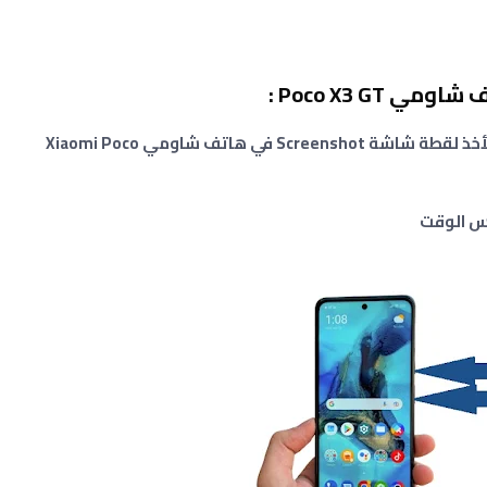
Poco X3 G :
الأمر سهل وبسيط جداً ، كل ما عليك القيام به لأخذ لقطة شاشة Screenshot في هاتف شاومي Xiaomi Poco
فس الوقت