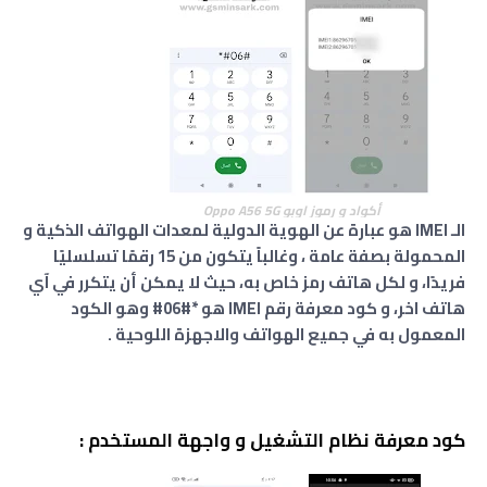
أكواد و رموز اوبو Oppo A56 5G
الـ IMEI هو عبارة عن الهوية الدولية لمعدات الهواتف الذكية و
المحمولة بصفة عامة ، وغالباً يتكون من 15 رقمًا تسلسليًا
فريدًا، و لكل هاتف رمز خاص به، حيث لا يمكن أن يتكرر في آي
هاتف اخر، و كود معرفة رقم IMEI هو *#06# وهو الكود
المعمول به في جميع الهواتف والاجهزة اللوحية .
كود معرفة نظام التشغيل و واجهة المستخدم :