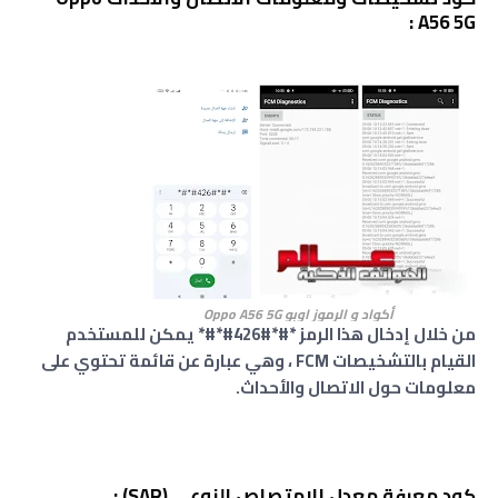
A56 5G :
أكواد و الرموز اوبو Oppo A56 5G
من خلال إدخال هذا الرمز *#*#426#*#* يمكن للمستخدم
القيام بالتشخيصات FCM ، وهي عبارة عن قائمة تحتوي على
معلومات حول الاتصال والأحداث.
كود معرفة معدل الامتصاص النوعي (SAR)
: