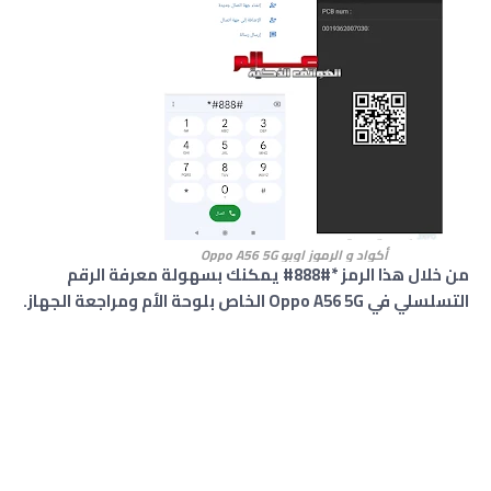
أكواد و الرموز اوبو Oppo A56 5G
من خلال هذا الرمز *#888# يمكنك بسهولة معرفة الرقم
التسلسلي في Oppo A56 5G الخاص بلوحة الأم ومراجعة الجهاز.