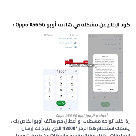
كود لإبلاغ عن مشكلة في هاتف أوبو Oppo A56 5G :
أكواد و الرموز اوبو Oppo A56 5G
إذا كنت تواجه مشكلات او أعطال مع هاتف أوبو الخاص بك ،
يمكنك استخدام هذا الرمز *#800# الذي يتيح لك إرسال
التعليقات - هنا يمكنك تقديم ملاحظات عن طريق تسجيل