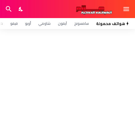
هواتف محمولة
سامسونج
آيفون
شاومي
أوبو
فيفو
هو