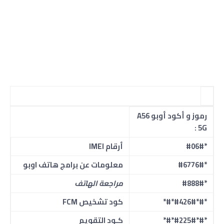
رموز و أكود أوبو A56
5G :
*#06#
أرقام IMEI
*#6776#
معلومات عن برامج هاتف اوبو
*#888#
مراجعة الهاتف
*#*#426#*#*
كود تشخيص FCM
*#*#225#*#*
كـود التقويم