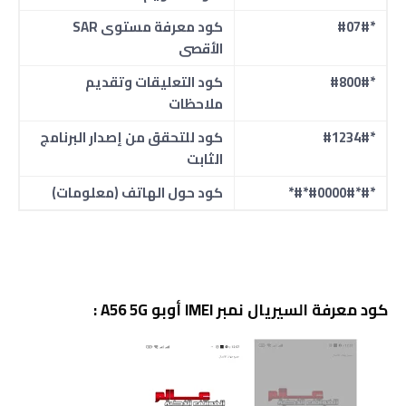
*#07#
كود معرفة مستوى SAR
الأقصى
*#800#
كود التعليقات وتقديم
ملاحظات
*#1234#
كود للتحقق من إصدار البرنامج
الثابت
*#*#0000#*#*
كود حول الهاتف (معلومات)
كود معرفة السيريال نمبر IMEI أوبو A56 5G :