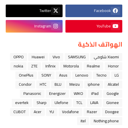
Twitter
Facebook
Instagram
YouTube
الهواتف الذكية
Xiaomi شاومي
SAMSUNG
Vivo
Huawei
OPPO
nokia
ZTE
Infinix
Motorola
Realme
Honor
OnePlus
SONY
Asus
Lenovo
Tecno
LG
Condor
HTC
BLU
Meizu
iphone
Alcatel
Panasonic
Energizer
WIKO
iPad
Google
evertek
Sharp
Ulefone
TCL
LAVA
Gionee
CUBOT
Acer
YU
Vodafone
Razer
Doogee
itel
Nothing phone