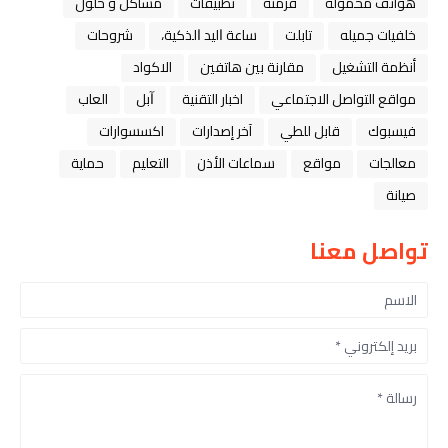
هواتف محمولة
فرمتة
تطبيقات
مشاكل و حلول
خلفيات جميله
تابلت
ﺳﺎﻋﺔ ﺍﻟﻴﺪ ﺍﻟﺬﻛﻴﺔ،
شروحات
أنظمة التشغيل
مقارنة بين هاتفين
الاكواد
مواقع التواصل الاجتماعي
اخبار التقنية
ﺁﺑﻞ
العاب
فيسبوك
قابل للطي
آخر إصدارات
اكسسوارات
معالجات
مواقع
سماعات الأذن
التعليم
حماية
صيانة
تواصل معنا