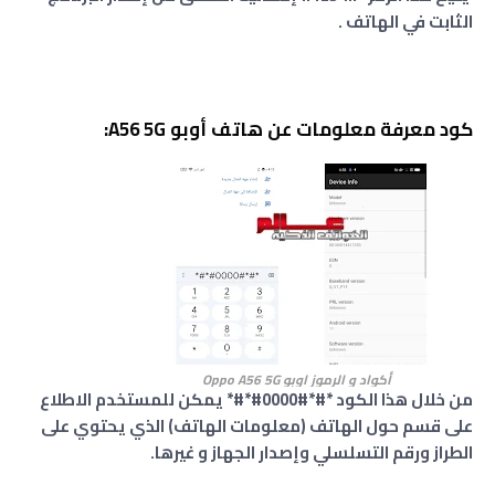
الثابت في الهاتف .
كود معرفة معلومات عن هاتف أوبو A56 5G:
أكواد و الرموز اوبو Oppo A56 5G
من خلال هذا الكود *#*#0000#*#* يمكن للمستخدم الاطلاع
على قسم حول الهاتف (معلومات الهاتف) الذي يحتوي على
الطراز ورقم التسلسلي وإصدار الجهاز و غيرها.