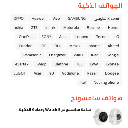
الهواتف الذكية
Xiaomi شاومي
SAMSUNG
Vivo
Huawei
OPPO
nokia
ZTE
Infinix
Motorola
Realme
Honor
OnePlus
SONY
Asus
Lenovo
Tecno
LG
Condor
HTC
BLU
Meizu
iphone
Alcatel
Panasonic
Energizer
WIKO
iPad
Google
evertek
Sharp
Ulefone
TCL
LAVA
Gionee
CUBOT
Acer
YU
Vodafone
Razer
Doogee
itel
Nothing phone
هواتف سامسونج
ساعة سامسونج Galaxy Watch 9 الذكية