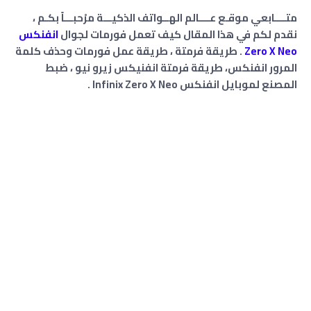
متــــابعي موقـع عــــالم الهــواتف الذكيـــة مرْحبـــاً بكـم ،
نقدم لكم في هذا المقال كيف تعمل فورمات لجوال
انفنكس
Zero X Neo
. طريقة فرمتة ، ﻃﺮﻳﻘﺔ عمل فورمات وحذف كلمة
المرور انفنكس، طريقة فرمتة انفنيكس زيرو نيو ، ضبط
المصنع لموبايل انفنكس Infinix Zero X Neo .