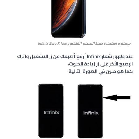
فرمتة و ﺍﺳﺘﻌﺎﺩﺓ ﺿﺒﻂ ﺍﻟﻤﺼﻨﻊ انفنكس Infinix Zero X Neo
عند ظهور شعار Infinix أرفع أصبعك عن زر التشغيل واترك
الإصبع الأخر على زر زيادة الصوت،
كما هو مبين في الصورة التالية