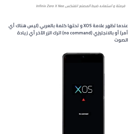
فرمتة و ﺍﺳﺘﻌﺎﺩﺓ ﺿﺒﻂ ﺍﻟﻤﺼﻨﻊ انفنكس Infinix Zero X Neo
عندما تظهر علامة XOS و تحتها كلمة بالعربي (ليس هناك أي
أمر) أو بالانجليزي (no command) اترك الزر الآخر أي زيادة
الصوت