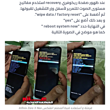
عند ظهور صفحة ريكوفري recovery استخدم مفاتيح
مستوى الصوت للتمرير لأسفل وزر التشغيل لقبولها.
ثم أضعط على "wipe data / factory reset".
و بعد ذلك أضع على "yes"
في النهاية حدد "reboot system now "
كما هو موضح في الصورة التالية
فرمتة و ﺍﺳﺘﻌﺎﺩﺓ ﺿﺒﻂ ﺍﻟﻤﺼﻨﻊ انفنكس Infinix Zero X Neo