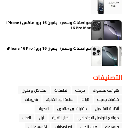
مواصفات وسعر ( ايفون 16 برو ماكس ) iPhone
16 Pro Max
مواصفات وسعر ( ايفون 16 برو ) iPhone 16 Pro
التصنيفات
هواتف محمولة
فرمتة
تطبيقات
مشاكل و حلول
خلفيات جميله
تابلت
ﺳﺎﻋﺔ ﺍﻟﻴﺪ ﺍﻟﺬﻛﻴﺔ،
شروحات
أنظمة التشغيل
مقارنة بين هاتفين
الاكواد
مواقع التواصل الاجتماعي
اخبار التقنية
ﺁﺑﻞ
العاب
فيسبوك
قابل للطي
آخر إصدارات
اكسسوارات