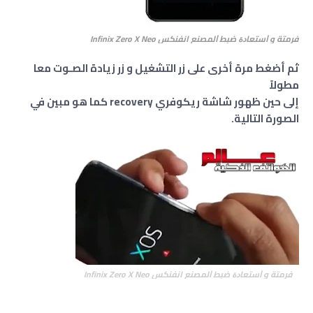
فرمتة و ﺍﺳﺘﻌﺎﺩﺓ ﺿﺒﻂ ﺍﻟﻤﺼﻨﻊ انفنكس Infinix Zero X Neo
ثم أضغط مرة أخرى على زر التشغيل و زر زيادة الصـوت معا
مطولاً
إلى حين ظهور شاشة ريكوفري recovery كما هو مبين في
الصورة التالية.
فرمتة و ﺍﺳﺘﻌﺎﺩﺓ ﺿﺒﻂ ﺍﻟﻤﺼﻨﻊ انفنكس Infinix Zero X Neo