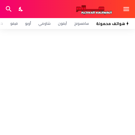
هواتف محمولة
سامسونج
آيفون
شاومي
أوبو
فيفو
هو