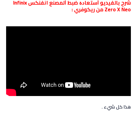
شرح بالفيديو ﺍﺳﺘﻌﺎﺩﺓ ﺿﺒﻂ ﺍﻟﻤﺼﻨﻊ انفنكس Infinix
Zero X Neo من ريكوفري :
هذا كل شيء .