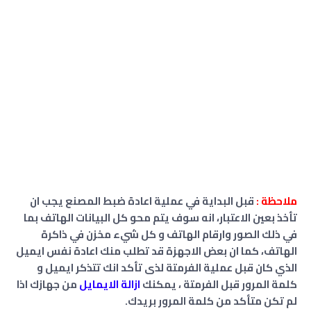
ملاحظة :
قبل البداية في عملية اعادة ضبط المصنع يجب ان
تأخذ بعين الاعتبار، انه سوف يتم محو كل البيانات الهاتف بما
في ذلك الصور وارقام الهاتف و كل شيء مخزن في ذاكرة
الهاتف، كما ان بعض الاجهزة قد تطلب منك اعادة نفس ايميل
الذي كان قبل عملية الفرمتة لذى تأكد انك تتذكر ايميل و
كلمة المرور قبل الفرمتة ، يمكنك
ازالة الايمايل
من جهازك اذا
لم تكن متأكد من كلمة المرور بريدك.