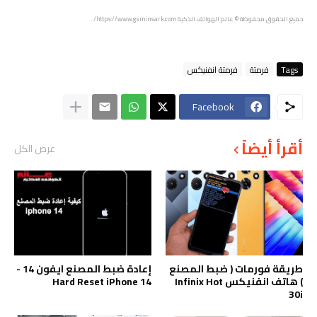
جميع الحقوق محفوظة © عالم الهواتف الذكية https://www.gsminsark.com/ .
Tags
فرمتة
فرمتة انفنيكس
Facebook
أقرأ أيضاً
عرض الكل
طريقة فورمات ( ضبط المصنع
إعادة ضبط المصنع ايفون 14 -
) هاتف انفنيكس Infinix Hot
Hard Reset iPhone 14
30i