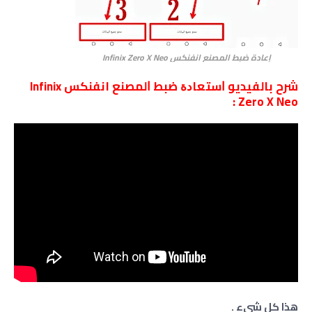
إعادة ضبط المصنع انفنكس Infinix Zero X Neo
شرح بالفيديو ﺍﺳﺘﻌﺎﺩﺓ ﺿﺒﻂ ﺍﻟﻤﺼﻨﻊ انفنكس Infinix
Zero X Neo :
هذا كل شيء .