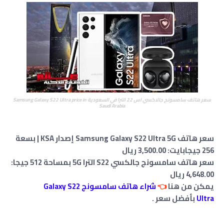
سعر هاتف سامسونج جالاكسي اس 22 الترا في السعودية Samsung Galaxy S22 Ultra price in
Saudi Arabia
سعر هاتف Samsung Galaxy S22 Ultra 5G إصدار KSA | بسعة
256 جيجابايت: 3,500.00 ريال
سعر
هاتف سامسونج جالكسي S22 الترا 5G بمساحة 512 جيجا:
‎4,648.‎00‏
ريال
يمكن من هنا
👈
شراء هاتف سامسونج Galaxy S22
Ultra
بأفضل سعر .