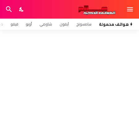
هواتف محمولة
سامسونج
آيفون
شاومي
أوبو
فيفو
هو