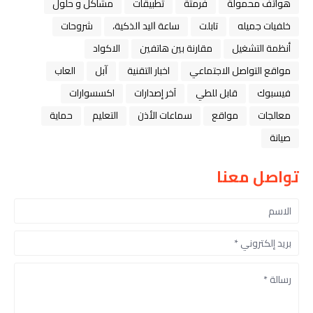
هواتف محمولة
فرمتة
تطبيقات
مشاكل و حلول
خلفيات جميله
تابلت
ﺳﺎﻋﺔ ﺍﻟﻴﺪ ﺍﻟﺬﻛﻴﺔ،
شروحات
أنظمة التشغيل
مقارنة بين هاتفين
الاكواد
مواقع التواصل الاجتماعي
اخبار التقنية
ﺁﺑﻞ
العاب
فيسبوك
قابل للطي
آخر إصدارات
اكسسوارات
معالجات
مواقع
سماعات الأذن
التعليم
حماية
صيانة
تواصل معنا