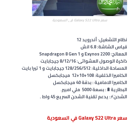
سعر Galaxy S22 Ultra في السعودية
نظام التشغيل: أندرويد 12
قياس الشاشة: 6.8 انش
المعالج: Exynos 2200 و Snapdragon 8 Gen 1
ذاكرة الوصول العشوائى: 8/12/16 جيجابايت
المساحة الداخلية: 128/256/512 جيجابايت و 1 تيرا بايت
الكاميرا الخلفية: 108+10+12 ميجابكسل
الكاميرا الامامية : بدقة 40 ميجابكسل
البطارية🔋: بسعة 5000 ملي امبير.
الشحن⚡: يدعم تقنية الشحن السريع 45 واط .
سعر Galaxy S22 Ultra في السعودية