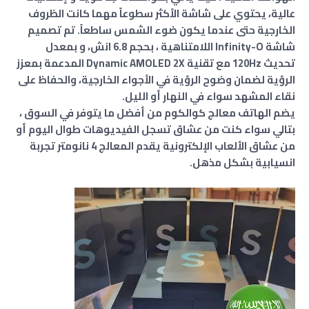
عالية، يحتوي على شاشة الأكثر سطوعاً مهما كانت الظروف
الخارجية حتى عندما يكون ضوء الشمس ساطعاً. تم تصميم
شاشة Infinity-O اللامتناهية ، بحجم 6.8 انش، و بمعدل
تحديث 120Hz مع تقنية Dynamic AMOLED 2X المدعمة بمعزز
الرؤية لضمان وضوح الرؤية في الأجواء الخارجية، والحفاظ على
نقاء المشهد سواء في النهار أو الليل.
يضم الهاتف معالج كوالكوم من أفضل ما يتوفر في السوق ،
بتالي سواء كنت من عشاق تسجل الفيديوهات طوال اليوم أو
من عشاق الألعاب الإلكترونية يقدم المعالج 4 نانومتر تجربة
انسيابية بشكل مذهل.