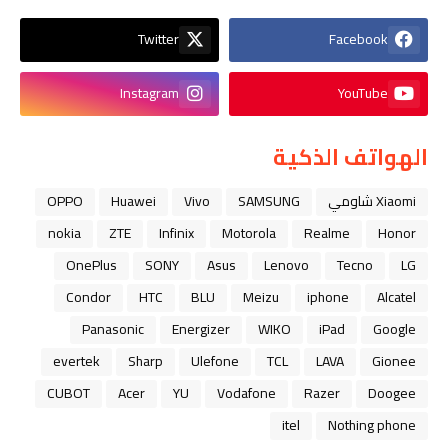
Twitter
Facebook
Instagram
YouTube
الهواتف الذكية
Xiaomi شاومي
SAMSUNG
Vivo
Huawei
OPPO
nokia
ZTE
Infinix
Motorola
Realme
Honor
OnePlus
SONY
Asus
Lenovo
Tecno
LG
Condor
HTC
BLU
Meizu
iphone
Alcatel
Panasonic
Energizer
WIKO
iPad
Google
evertek
Sharp
Ulefone
TCL
LAVA
Gionee
CUBOT
Acer
YU
Vodafone
Razer
Doogee
itel
Nothing phone