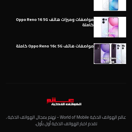
مواصفات وميزات هاتف Oppo Reno 16 5G
كاملة
مواصفات هاتف Oppo Reno 16c 5G كاملة
عالم الهواتف الذكية World of Mobile - ﺗﻬﺘﻢ ﺑﻤﺠﺎﻝ الهواتف الذكية ،
تقدم اخبار الهواتف الذكية أول بأول،