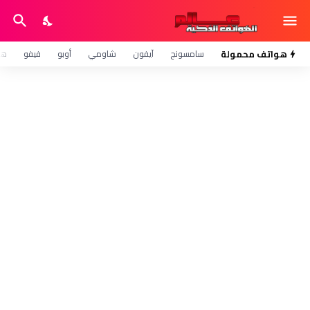
هواتف محمولة
سامسونج
آيفون
شاومي
أوبو
فيفو
هو