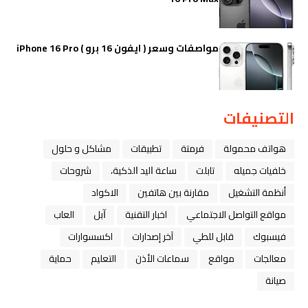
مواصفات وسعر ( ايفون 16 برو ) iPhone 16 Pro
التصنيفات
هواتف محمولة
فرمتة
تطبيقات
مشاكل و حلول
خلفيات جميله
تابلت
ﺳﺎﻋﺔ ﺍﻟﻴﺪ ﺍﻟﺬﻛﻴﺔ،
شروحات
أنظمة التشغيل
مقارنة بين هاتفين
الاكواد
مواقع التواصل الاجتماعي
اخبار التقنية
ﺁﺑﻞ
العاب
فيسبوك
قابل للطي
آخر إصدارات
اكسسوارات
معالجات
مواقع
سماعات الأذن
التعليم
حماية
صيانة