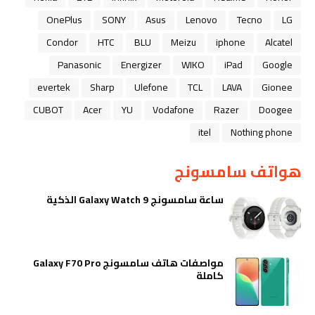
OnePlus
SONY
Asus
Lenovo
Tecno
LG
Condor
HTC
BLU
Meizu
iphone
Alcatel
Panasonic
Energizer
WIKO
iPad
Google
evertek
Sharp
Ulefone
TCL
LAVA
Gionee
CUBOT
Acer
YU
Vodafone
Razer
Doogee
itel
Nothing phone
هواتف سامسونج
ساعة سامسونج Galaxy Watch 9 الذكية
مواصفات هاتف سامسونج Galaxy F70 Pro
كاملة