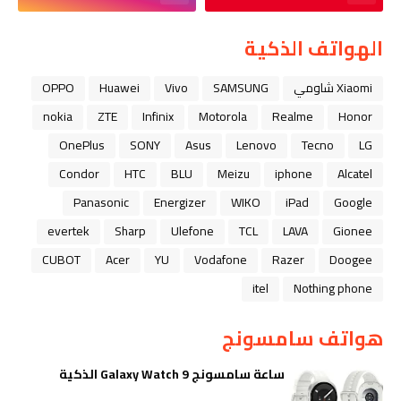
الهواتف الذكية
Xiaomi شاومي
SAMSUNG
Vivo
Huawei
OPPO
nokia
ZTE
Infinix
Motorola
Realme
Honor
OnePlus
SONY
Asus
Lenovo
Tecno
LG
Condor
HTC
BLU
Meizu
iphone
Alcatel
Panasonic
Energizer
WIKO
iPad
Google
evertek
Sharp
Ulefone
TCL
LAVA
Gionee
CUBOT
Acer
YU
Vodafone
Razer
Doogee
itel
Nothing phone
هواتف سامسونج
ساعة سامسونج Galaxy Watch 9 الذكية