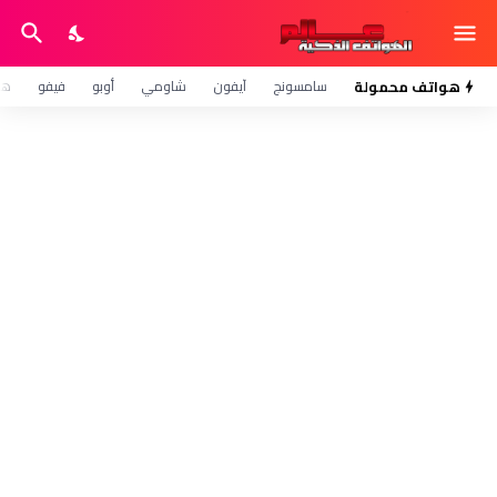
هواتف محمولة
سامسونج
آيفون
شاومي
أوبو
فيفو
هو