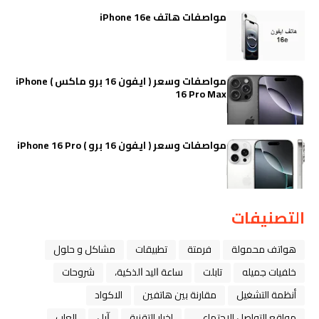
مواصفات هاتف iPhone 16e
مواصفات وسعر ( ايفون 16 برو ماكس ) iPhone
16 Pro Max
مواصفات وسعر ( ايفون 16 برو ) iPhone 16 Pro
التصنيفات
هواتف محمولة
فرمتة
تطبيقات
مشاكل و حلول
خلفيات جميله
تابلت
ﺳﺎﻋﺔ ﺍﻟﻴﺪ ﺍﻟﺬﻛﻴﺔ،
شروحات
أنظمة التشغيل
مقارنة بين هاتفين
الاكواد
مواقع التواصل الاجتماعي
اخبار التقنية
ﺁﺑﻞ
العاب