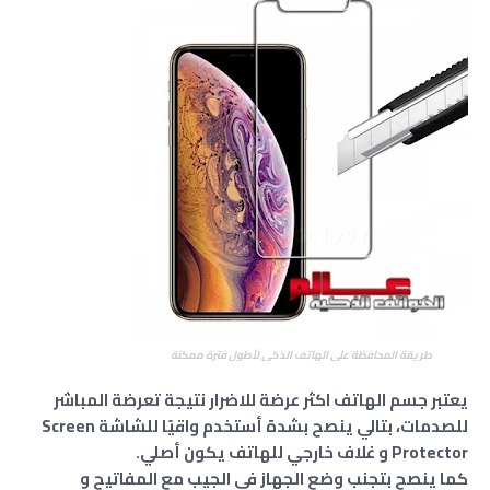
طريقة المحافظة على الهاتف الذكي لأطول فترة ممكنة
يعتبر جسم الهاتف اكثر عرضة للاضرار نتيجة تعرضة المباشر
للصدمات، بتالي ينصح بشدة أستخدم واقيًا للشاشة Screen
Protector و غلاف خارجي للهاتف يكون أصلي.
كما ينصح بتجنب وضع الجهاز في الجيب مع المفاتيح و