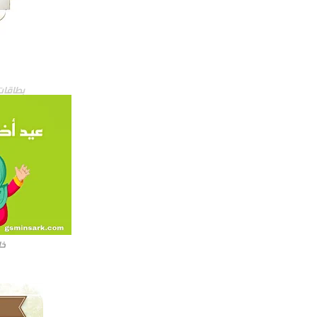
بطاقات
خل