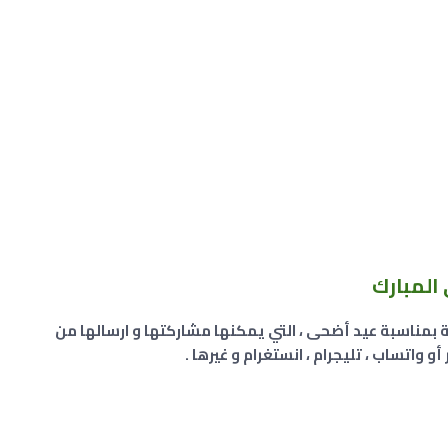
المبارك
بمناسبة عيد أضحى ، التي يمكنها مشاركتها و ارسالها من
واتساب ، تليجرام ، انستغرام و غيرها .