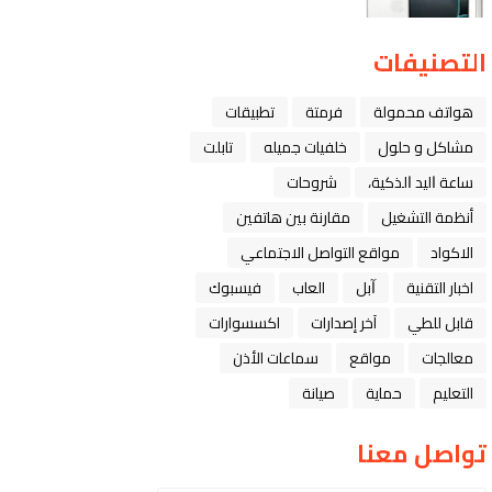
التصنيفات
هواتف محمولة
فرمتة
تطبيقات
مشاكل و حلول
خلفيات جميله
تابلت
ﺳﺎﻋﺔ ﺍﻟﻴﺪ ﺍﻟﺬﻛﻴﺔ،
شروحات
أنظمة التشغيل
مقارنة بين هاتفين
الاكواد
مواقع التواصل الاجتماعي
اخبار التقنية
ﺁﺑﻞ
العاب
فيسبوك
قابل للطي
آخر إصدارات
اكسسوارات
معالجات
مواقع
سماعات الأذن
التعليم
حماية
صيانة
تواصل معنا