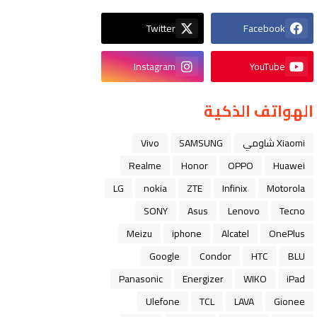
Twitter
Facebook
Instagram
YouTube
الهواتف الذكية
Xiaomi شاومي
SAMSUNG
Vivo
Realme
Honor
OPPO
Huawei
LG
nokia
ZTE
Infinix
Motorola
SONY
Asus
Lenovo
Tecno
Meizu
iphone
Alcatel
OnePlus
Google
Condor
HTC
BLU
Panasonic
Energizer
WIKO
iPad
Ulefone
TCL
LAVA
Gionee