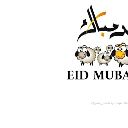
قات تهنئة عيد الاضحى المبارك