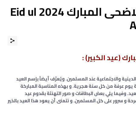
بطاقات تهنئة عيد الاضحى المبارك 2024 Eid ul
A
ك (عيد الكبير) :
لدينية والاجتماعية عند المسلمين. ويُعرَّف أيضاً بإسم العيد
بعد انتهاء وقفة يوم عرفة من كل سنة هجرية. و بهذه المناسبة المباركة
عيد. وفيما يلي بعض البطاقات و صور التهنئة بقدوم عيد
رحة و سرور على كل المسلمين. و نتمنى أن يعود هذا العيد بالخير