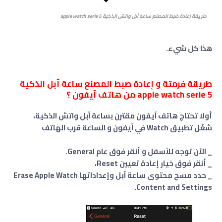
طريقة إعادة ضبط المصنع ساعة آبل واتش الذكية apple watch serie 5
هذا كل شيء.
طريقة فرمتة و إعادة صبط المصنع ساعة آبل الذكية
apple watch serie 5 من هاتف آيفون ؟
أولا تحتاج هاتف آيفون مقترن بساعة آبل واتش الذكية،
شغّل تطبيق Watch في آيفون و الساعة قرب الهاتف
_ الآن توجه للأسفل و أنقر فوق عام General.
_ أنقر فوق خيار إعادة تعيين Reset،
_ حدد مسح محتوى ساعة آبل وإعداداتها Erase Apple Watch
Content and Settings.