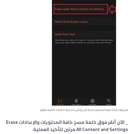
طريقة إعادة ضبط المصنع ساعة آبل واتش الذكية apple watch serie 5
_ الآن أنقر فوق كلمة مسح كافة المحتويات والإعدادات Erase
All Content and Settings مرتين لتأكيد العملية.