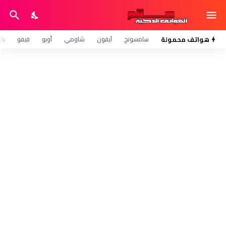
هواتف محمولة
سامسونج
آيفون
شاومي
أوبو
فيفو
هو