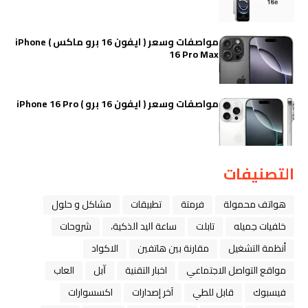
مواصفات وسعر ( ايفون 16 برو ماكس ) iPhone
16 Pro Max
مواصفات وسعر ( ايفون 16 برو ) iPhone 16 Pro
التصنيفات
هواتف محمولة
فرمتة
تطبيقات
مشاكل و حلول
خلفيات جميله
تابلت
ﺳﺎﻋﺔ ﺍﻟﻴﺪ ﺍﻟﺬﻛﻴﺔ،
شروحات
أنظمة التشغيل
مقارنة بين هاتفين
الاكواد
مواقع التواصل الاجتماعي
اخبار التقنية
ﺁﺑﻞ
العاب
فيسبوك
قابل للطي
آخر إصدارات
اكسسوارات