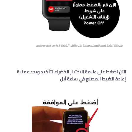
طريقة إعادة ضبط المصنع ساعة آبل واتش الذكية apple watch serie 5
الآن اضغط على علامة الاختيار الخضراء لتأكيد وبدء عملية
إعادة الضبط المصنع في ساعة آبل