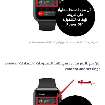
طريقة إعادة ضبط المصنع ساعة آبل واتش الذكية apple watch serie 5
الان قم بالنقر فوق مسح كافة المحتويات والإعدادات Erase all
content and settings