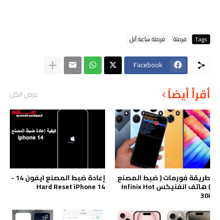
Tags
فرمتة
فرمتة ساعة آبل
Facebook
أقرأ أيضاً
عرض الكل
طريقة فورمات ( ضبط المصنع
إعادة ضبط المصنع ايفون 14 -
) هاتف انفنيكس Infinix Hot
Hard Reset iPhone 14
30i