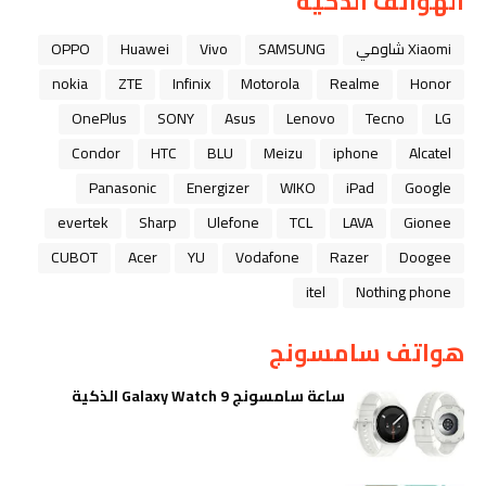
الهواتف الذكية
Xiaomi شاومي
SAMSUNG
Vivo
Huawei
OPPO
nokia
ZTE
Infinix
Motorola
Realme
Honor
OnePlus
SONY
Asus
Lenovo
Tecno
LG
Condor
HTC
BLU
Meizu
iphone
Alcatel
Panasonic
Energizer
WIKO
iPad
Google
evertek
Sharp
Ulefone
TCL
LAVA
Gionee
CUBOT
Acer
YU
Vodafone
Razer
Doogee
itel
Nothing phone
هواتف سامسونج
ساعة سامسونج Galaxy Watch 9 الذكية