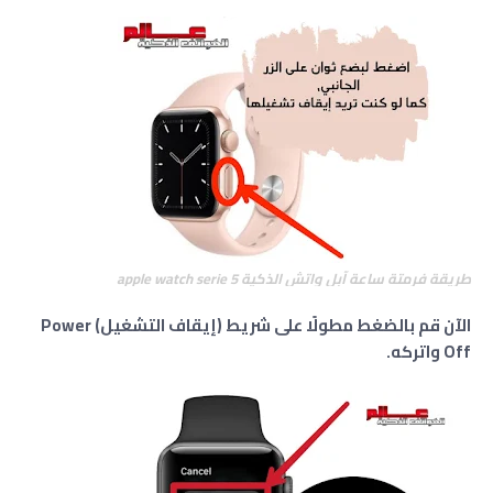
طريقة فرمتة ساعة آبل واتش الذكية apple watch serie 5
الآن قم بالضغط مطولًا على شريط (إيقاف التشغيل) Power
Off واتركه.