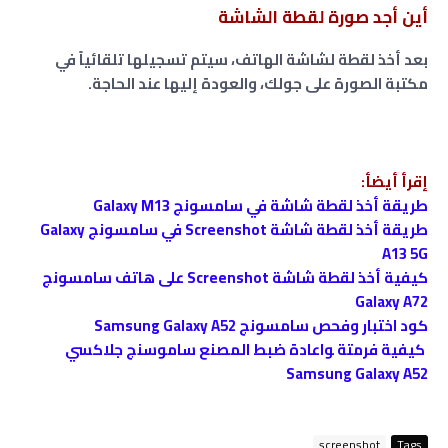
أين أجد صورة لقطة الشاشة
بعد أخذ لقطة لشاشة الهاتف، سيتم تسجيلها تلقائياً في
مكتبة الصورة على جولك، والعودة إليها عند الحاجة.
إقرأ أيضأ:
طريقة أخذ لقطة شاشة في سامسونج Galaxy M13
طريقة أخذ لقطة شاشة Screenshot في سامسونج Galaxy
A13 5G
كيفية أخذ لقطة شاشة Screenshot على هاتف سامسونج
Galaxy A72
كود اختبار وفحص سامسونج Samsung Galaxy A52
كيفية فرمتة ﻮاعادة ضبط المصنع ﺳﺎﻣﻮﺳﻨﺞ جلاكسي
Samsung Galaxy A52
screenshot
Tags