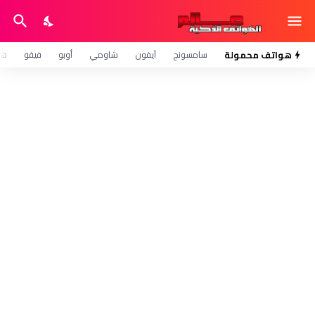
هواتف محمولة
سامسونج
آيفون
شاومي
أوبو
فيفو
هو