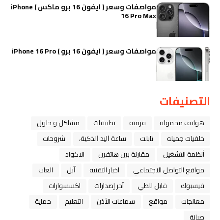
مواصفات وسعر ( ايفون 16 برو ماكس ) iPhone
16 Pro Max
مواصفات وسعر ( ايفون 16 برو ) iPhone 16 Pro
التصنيفات
هواتف محمولة
فرمتة
تطبيقات
مشاكل و حلول
خلفيات جميله
تابلت
ﺳﺎﻋﺔ ﺍﻟﻴﺪ ﺍﻟﺬﻛﻴﺔ،
شروحات
أنظمة التشغيل
مقارنة بين هاتفين
الاكواد
مواقع التواصل الاجتماعي
اخبار التقنية
ﺁﺑﻞ
العاب
فيسبوك
قابل للطي
آخر إصدارات
اكسسوارات
معالجات
مواقع
سماعات الأذن
التعليم
حماية
صيانة