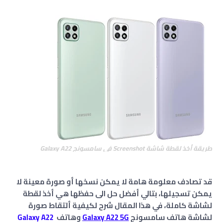
طريقة أخذ لقطة شاشة Screenshot في سامسونج Galaxy A22
قد تصادف معلومة هامة لا يمكن نسخها أو صورة معينة لا
يمكن تسجيلها، بتالي أفضل حل الى حفظها هي أخذ لقطة
لشاشة كاملة، في هذا المقال شرح لكيفية ألتقاط صورة
لشاشة هاتف سامسونج
Galaxy A22 5G
وهاتف
Galaxy A22