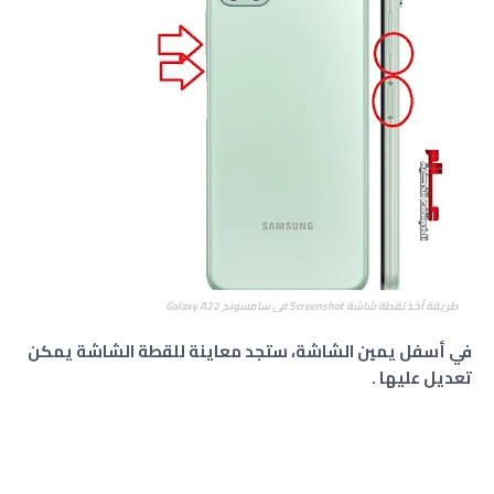
طريقة أخذ لقطة شاشة Screenshot في سامسونج Galaxy A22
في أسفل يمين الشاشة، ستجد معاينة للقطة الشاشة يمكن
تعديل عليها .