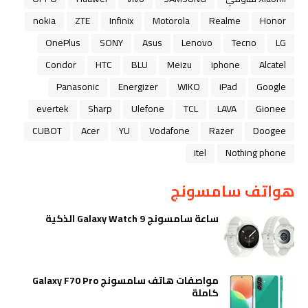
nokia
ZTE
Infinix
Motorola
Realme
Honor
OnePlus
SONY
Asus
Lenovo
Tecno
LG
Condor
HTC
BLU
Meizu
iphone
Alcatel
Panasonic
Energizer
WIKO
iPad
Google
evertek
Sharp
Ulefone
TCL
LAVA
Gionee
CUBOT
Acer
YU
Vodafone
Razer
Doogee
itel
Nothing phone
هواتف سامسونج
ساعة سامسونج Galaxy Watch 9 الذكية
مواصفات هاتف سامسونج Galaxy F70 Pro
كاملة