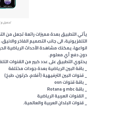
تحميل و تثبيت تط
يأتي التطبيق بعدة مميزات رائعة تجعل من ال
التلفزيونية، الى جانب التصميم الفاخر والانيق
انواعها، يمكنك مشاهدة الأحداث الرياضية الحية
دون دفع أي معلوم.
يحتوي التطبيق على عدد كبير من القنوات التلفزي
_ باقة البين الرياضية بعدة جودات مختلفة
_ قنوات البين الترفيهية (أفلام، كرتون، طبخ)
_ باقة قنوات osn
_ باقة mbc و Rotana
_ القنوات العربية الرياضية
_ قنوات البلدان العربية والعالمية.