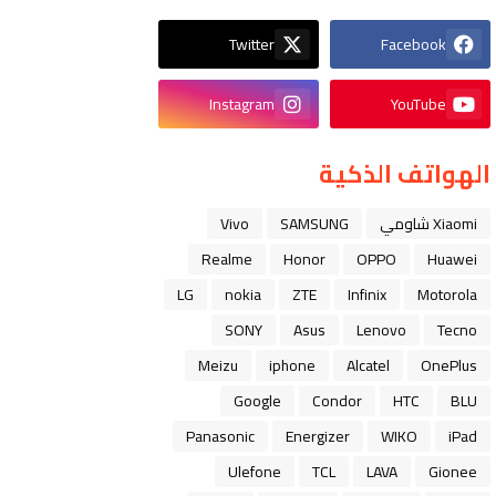
Twitter
Facebook
Instagram
YouTube
الهواتف الذكية
Xiaomi شاومي
SAMSUNG
Vivo
Realme
Honor
OPPO
Huawei
LG
nokia
ZTE
Infinix
Motorola
SONY
Asus
Lenovo
Tecno
Meizu
iphone
Alcatel
OnePlus
Google
Condor
HTC
BLU
Panasonic
Energizer
WIKO
iPad
Ulefone
TCL
LAVA
Gionee