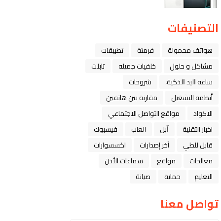
التصنيفات
هواتف محمولة
فرمتة
تطبيقات
مشاكل و حلول
خلفيات جميله
تابلت
ﺳﺎﻋﺔ ﺍﻟﻴﺪ ﺍﻟﺬﻛﻴﺔ،
شروحات
أنظمة التشغيل
مقارنة بين هاتفين
الاكواد
مواقع التواصل الاجتماعي
اخبار التقنية
ﺁﺑﻞ
العاب
فيسبوك
قابل للطي
آخر إصدارات
اكسسوارات
معالجات
مواقع
سماعات الأذن
التعليم
حماية
صيانة
تواصل معنا