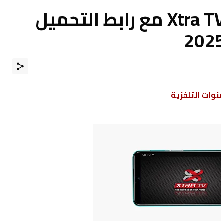
كود تفعيل تطبيق Xtra TV مع رابط التحميل