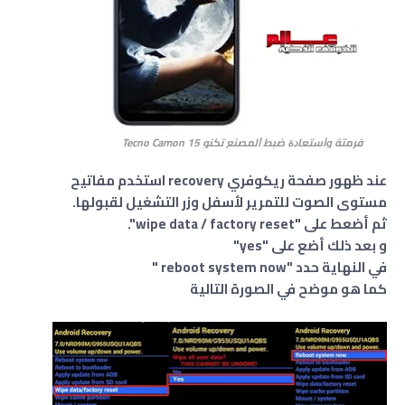
فرمتة وﺍﺳﺘﻌﺎﺩﺓ ﺿﺒﻂ ﺍﻟﻤﺼﻨﻊ تكنو Tecno Camon 15
عند ظهور صفحة ريكوفري recovery استخدم مفاتيح
مستوى الصوت للتمرير لأسفل وزر التشغيل لقبولها.
ثم أضعط على "wipe data / factory reset".
و بعد ذلك أضع على "yes"
في النهاية حدد "reboot system now "
كما هو موضح في الصورة التالية