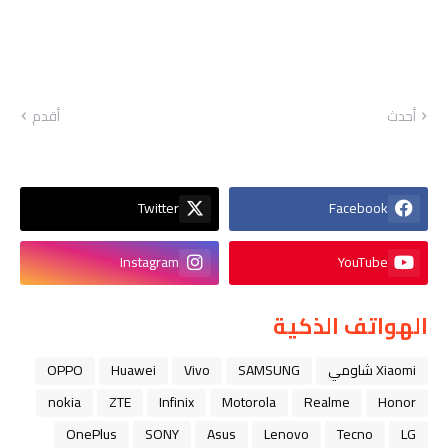
أحدث
أقدم
Twitter
Facebook
Instagram
YouTube
الهواتف الذكية
Xiaomi شاومي
SAMSUNG
Vivo
Huawei
OPPO
nokia
ZTE
Infinix
Motorola
Realme
Honor
OnePlus
SONY
Asus
Lenovo
Tecno
LG