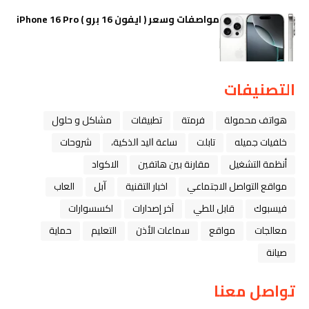
مواصفات وسعر ( ايفون 16 برو ) iPhone 16 Pro
التصنيفات
هواتف محمولة
فرمتة
تطبيقات
مشاكل و حلول
خلفيات جميله
تابلت
ﺳﺎﻋﺔ ﺍﻟﻴﺪ ﺍﻟﺬﻛﻴﺔ،
شروحات
أنظمة التشغيل
مقارنة بين هاتفين
الاكواد
مواقع التواصل الاجتماعي
اخبار التقنية
ﺁﺑﻞ
العاب
فيسبوك
قابل للطي
آخر إصدارات
اكسسوارات
معالجات
مواقع
سماعات الأذن
التعليم
حماية
صيانة
تواصل معنا