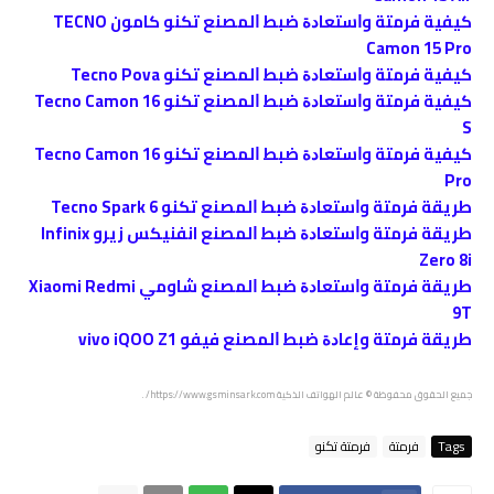
كيفية فرمتة وﺍﺳﺘﻌﺎﺩﺓ ﺿﺒﻂ ﺍﻟﻤﺼﻨﻊ تكنو كامون TECNO
Camon 15 Pro
كيفية فرمتة وﺍﺳﺘﻌﺎﺩﺓ ﺿﺒﻂ ﺍﻟﻤﺼﻨﻊ تكنو Tecno Pova
كيفية فرمتة وﺍﺳﺘﻌﺎﺩﺓ ﺿﺒﻂ ﺍﻟﻤﺼﻨﻊ تكنو Tecno Camon 16
S
كيفية فرمتة وﺍﺳﺘﻌﺎﺩﺓ ﺿﺒﻂ ﺍﻟﻤﺼﻨﻊ تكنو Tecno Camon 16
Pro
طريقة فرمتة وﺍﺳﺘﻌﺎﺩﺓ ﺿﺒﻂ ﺍﻟﻤﺼﻨﻊ تكنو Tecno Spark 6
طريقة فرمتة وﺍﺳﺘﻌﺎﺩﺓ ﺿﺒﻂ ﺍﻟﻤﺼﻨﻊ انفنيكس زيرو Infinix
Zero 8i
طريقة فرمتة وﺍﺳﺘﻌﺎﺩﺓ ﺿﺒﻂ ﺍﻟﻤﺼﻨﻊ شاومي Xiaomi Redmi
9T
طريقة فرمتة وإعاﺩﺓ ﺿﺒﻂ ﺍﻟﻤﺼﻨﻊ فيفو vivo iQOO Z1
جميع الحقوق محفوظة © عالم الهواتف الذكية https://www.gsminsark.com/ .
Tags
فرمتة
فرمتة تكنو