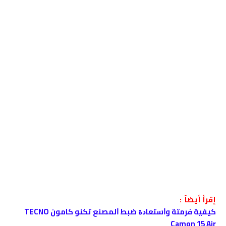
إقرأ أيضاً :
كيفية فرمتة وﺍﺳﺘﻌﺎﺩﺓ ﺿﺒﻂ ﺍﻟﻤﺼﻨﻊ تكنو كامون TECNO
Camon 15 Air