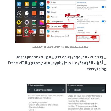
اعادة ضبط المصنع تكنو Tecno Camon 15 من الإعدادات
_ بعد ذلك ، انقر فوق إعادة تعيين الهاتف Reset phone
_ أخيرًا ، انقر فوق مسح كل شيء لمسح جميع بياناتك Erase
everything