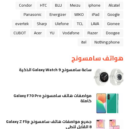
Condor
HTC
BLU
Meizu
iphone
Alcatel
Panasonic
Energizer
WIKO
iPad
Google
evertek
Sharp
Ulefone
TCL
LAVA
Gionee
CUBOT
Acer
YU
Vodafone
Razer
Doogee
itel
Nothing phone
هواتف سامسونج
ساعة سامسونج Galaxy Watch 9 الذكية
مواصفات هاتف سامسونج Galaxy F70 Pro
كاملة
جميع مواصفات هاتف سامسونج Galaxy Z Flip
8 القابل للطي