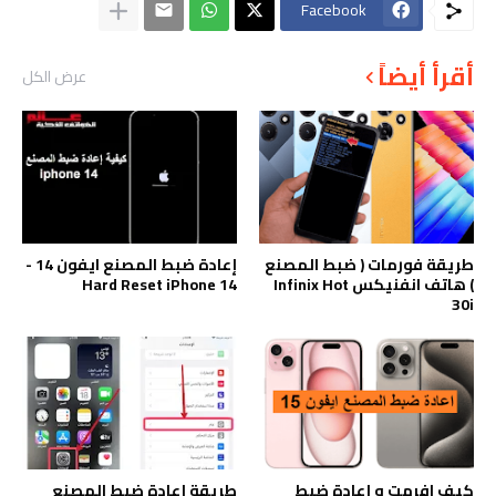
Facebook
أقرأ أيضاً
عرض الكل
طريقة فورمات ( ضبط المصنع
إعادة ضبط المصنع ايفون 14 -
) هاتف انفنيكس Infinix Hot
Hard Reset iPhone 14
30i
كيف افرمت و إعادة ضبط
طريقة إعادة ضبط المصنع