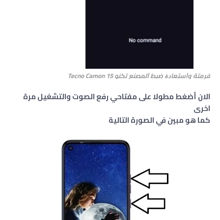
فرمتة وﺍﺳﺘﻌﺎﺩﺓ ﺿﺒﻂ ﺍﻟﻤﺼﻨﻊ تكنو Tecno Camon 15
الان أضغط
مطولا على مفتاحي رفع الصوت والتشغيل مرة
اخرى
كما هو مبين في الصورة التالية