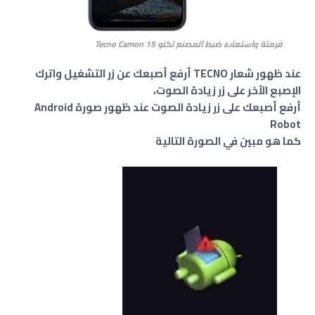
فرمتة وﺍﺳﺘﻌﺎﺩﺓ ﺿﺒﻂ ﺍﻟﻤﺼﻨﻊ تكنو Tecno Camon 15
عند ظهور شعار TECNO أرفع أصبعك عن زر التشغيل واترك
الإصبع الأخر على زر زيادة الصوت،
أرفع أصبعك على زر زيادة الصوت عند ظهور صورة Android
Robot
كما هو مبين في الصورة التالية