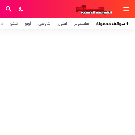
هواتف محمولة
سامسونج
آيفون
شاومي
أوبو
فيفو
هو