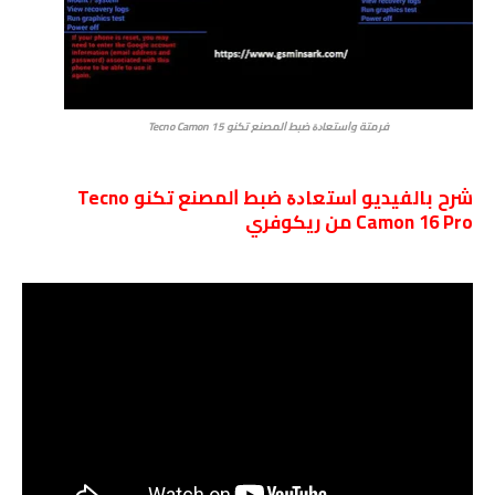
فرمتة وﺍﺳﺘﻌﺎﺩﺓ ﺿﺒﻂ ﺍﻟﻤﺼﻨﻊ تكنو
Tecno Camon 15
شرح بالفيديو ﺍﺳﺘﻌﺎﺩﺓ ﺿﺒﻂ ﺍﻟﻤﺼﻨﻊ تكنو Tecno
Camon 16 Pro من ريكوفري