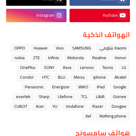
Instagram
YouTube
الهواتف الذكية
Xiaomi شاومي
SAMSUNG
Vivo
Huawei
OPPO
nokia
ZTE
Infinix
Motorola
Realme
Honor
OnePlus
SONY
Asus
Lenovo
Tecno
LG
Condor
HTC
BLU
Meizu
iphone
Alcatel
Panasonic
Energizer
WIKO
iPad
Google
evertek
Sharp
Ulefone
TCL
LAVA
Gionee
CUBOT
Acer
YU
Vodafone
Razer
Doogee
itel
Nothing phone
هواتف سامسونج