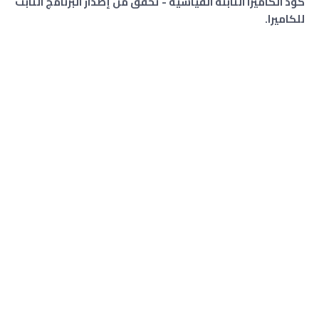
كود الكاميرا الثابتة القياسية - تحقق من إصدار البرنامج الثابت
للكاميرا.