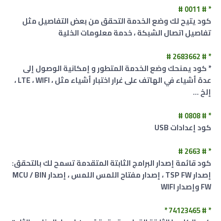
* # 0011 #
كود يتيح لك وضع الخدمة التحقق من بعض التفاصيل مثل
تفاصيل اتصال الشبكة ، خدمة معلومات الخلية
* # 2683662 #
* ‏كود يمنحك وضع الخدمة المتطور و إمكانية الوصول إلى
عدة أشياء في الهاتف على غرار اختبار أشياء مثل ، LTE
،
WIFI ،
إلخ ...
* # 0808 #
كود إعدادات USB
* # 2663 #
كود قائمة إصدار البرامج الثابتة المتقدمة تسمح لك بالتحقق:
إصدار TSP FW ، إصدار مفتاح اللمس اللمس ، إصدار MCU / BIN
FW وإصدار WIFI
* # 74123465 *