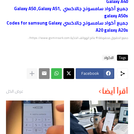
Galaxy A40
جميع أكواد سامسونج جالاكسي Galaxy A50 ,Galaxy A51,
galaxy A50s
جميع أكواد سامسونج جالاكسي Codes for samsung Galaxy
A20 galaxy A20s
جميع الحقوق محفوظة
© عالم الهواتف الذكية
https://www.gsminsark.com/
.
Tags
الاكواد
Facebook
أقرأ أيضاً
عرض الكل