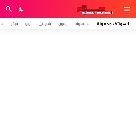
هواتف محمولة
سامسونج
آيفون
شاومي
أوبو
فيفو
هو