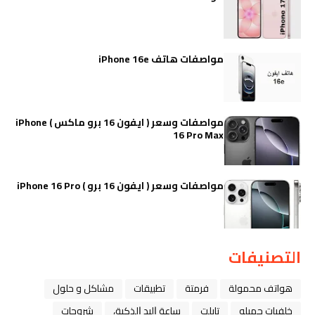
مواصفات هاتف iPhone 16e
مواصفات وسعر ( ايفون 16 برو ماكس ) iPhone
16 Pro Max
مواصفات وسعر ( ايفون 16 برو ) iPhone 16 Pro
التصنيفات
هواتف محمولة
فرمتة
تطبيقات
مشاكل و حلول
خلفيات جميله
تابلت
ﺳﺎﻋﺔ ﺍﻟﻴﺪ ﺍﻟﺬﻛﻴﺔ،
شروحات