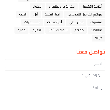
أنظمة التشغيل
مقارنة بين هاتفين
الاكواد
مواقع التواصل الاجتماعي
اخبار التقنية
ﺁﺑﻞ
العاب
فيسبوك
قابل للطي
آخر إصدارات
اكسسوارات
معالجات
مواقع
سماعات الأذن
التعليم
حماية
صيانة
تواصل معنا