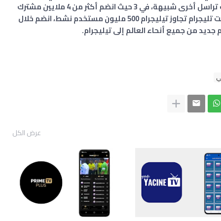
مستخدم، بموجات نزوح محمومة إلى تطبيقات تراسل أخرى شبيهة، في 3 حيث انضم أكثر من 4 ملايين مشترك
في تطبيق تركي بيب bip ، و في منشور لها قالت تليجرام تجاوز تيليجرام 500 مليون مستخدم نشط، انضم خلال
ي
عرض الكل