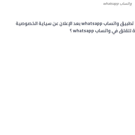
واتساب whatsapp
حذرت العديد من الدول مواضفيها من استخدام تطبيق واتساب whatsapp بعد الإعلان عن سياية الخصوصية
 في واتساب whatsapp ؟