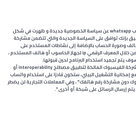
أعلنت شركة الفيسبوك المالكة لتطبيق واتساب whatsapp عن سياسة الخصوصية جديدة و ظهرت في شكل
يق بإنك توافق على السياسة الجديدة والتي تتضمن مشاركة
تف وصورة الحساب بالإضافة إلى نشاطات المستخدم على
التطبيق، كما تم إضافة خاصية تحديد الامكان من خلال المعرف الرقمي ip لجهاز الحاسوب أو هاتف المستخدم ،
ف يتم تجميد استخدام البرنامج لحين قبولها.
و أطلق عليه مارك زوكيربيرغ المدير التنفيذي لشركة الفيسبوك المالكة لتطبيق مصطلح interoperability أو
ع إمكانية التشغيل البيني، ستكون قادرًا على استخدام واتساب
ك دون مشاركة رقم هاتفك" ، وفي المعاملات التجارية لن يضطر
تم إرسال الرسائل على شبكة أو أخرى ".