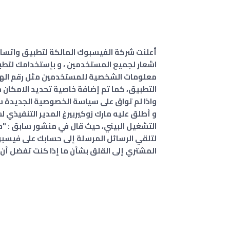
اشعار لجميع المستخدمين ، و بإستخدامك لتطب
معلومات الشخصية للمستخدمين مثل رقم الها
واذا لم تواق على سياسة الخصوصية الجديدة سو
التشغيل البيني، حيث قال في منشور سابق : "م
لتلقي الرسائل المرسلة إلى حسابك على فيسبو
المشتري إلى القلق بشأن ما إذا كنت تفضل أن ي