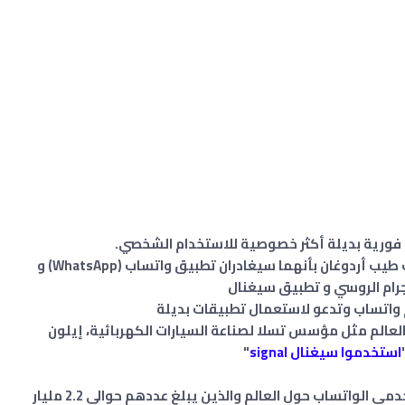
 فورية بديلة أكثر خصوصية للاستخدام الشخصي.
حيث أبلغ المكتب الإعلامي للرئيس التركي رجب طيب أردوغان بأنهما سيغادران تطبيق واتساب (WhatsApp) و
جرام الروسي و تطبيق سيغنال
 واتساب وتدعو لاستعمال تطبيقات بديلة
العالم مثل مؤسس تسلا لصناعة السيارات الكهربائية، إيلون
استخدموا سيغنال signal
"
و مع الإعلان عن السياسة الخصوصية بدأ مستخدمي الواتساب حول العالم والذين يبلغ عددهم حوالي 2.2 مليار