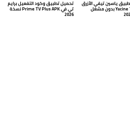
بيق ياسين تيفي الأزرق
تحميل تطبيق وكود التفعيل برايم
Yacine TV BLUE بدون مشغل
تي في Prime TV Plus APK نسخة
2026