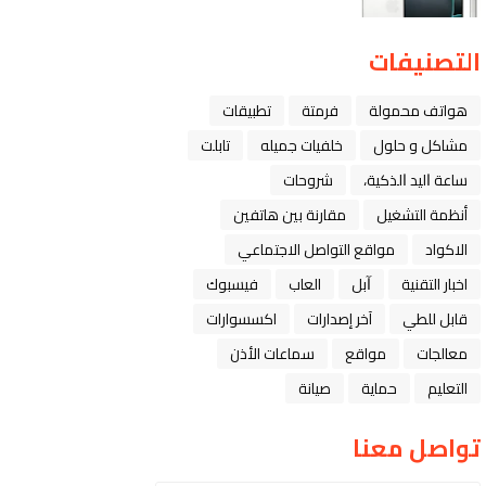
التصنيفات
هواتف محمولة
فرمتة
تطبيقات
مشاكل و حلول
خلفيات جميله
تابلت
ﺳﺎﻋﺔ ﺍﻟﻴﺪ ﺍﻟﺬﻛﻴﺔ،
شروحات
أنظمة التشغيل
مقارنة بين هاتفين
الاكواد
مواقع التواصل الاجتماعي
اخبار التقنية
ﺁﺑﻞ
العاب
فيسبوك
قابل للطي
آخر إصدارات
اكسسوارات
معالجات
مواقع
سماعات الأذن
التعليم
حماية
صيانة
تواصل معنا