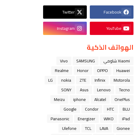
Twitter
Facebook
Instagram
YouTube
الهواتف الذكية
Xiaomi شاومي
SAMSUNG
Vivo
Realme
Honor
OPPO
Huawei
LG
nokia
ZTE
Infinix
Motorola
SONY
Asus
Lenovo
Tecno
Meizu
iphone
Alcatel
OnePlus
Google
Condor
HTC
BLU
Panasonic
Energizer
WIKO
iPad
Ulefone
TCL
LAVA
Gionee