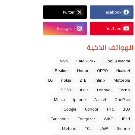
Twitter
Facebook
Instagram
YouTube
الهواتف الذكية
Xiaomi شاومي
SAMSUNG
Vivo
Realme
Honor
OPPO
Huawei
LG
nokia
ZTE
Infinix
Motorola
SONY
Asus
Lenovo
Tecno
Meizu
iphone
Alcatel
OnePlus
Google
Condor
HTC
BLU
Panasonic
Energizer
WIKO
iPad
Ulefone
TCL
LAVA
Gionee