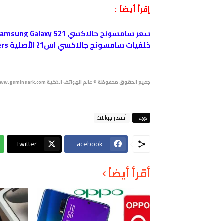
إقرأ أيضاً :
سعر سامسونج جالاكسي Samsung Galaxy S21
خلفيات سامسونج جالاكسي اس21 الأصلية official Galaxy S21 wallpapers
جميع الحقوق محفوظة © عالم الهواتف الذكية https://www.gsminsark.com/.
Tags
أسعار جوالات
Twitter
Facebook
أقرأ أيضاً