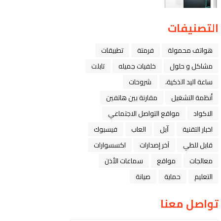
التصنيفات
هواتف محمولة
فرمتة
تطبيقات
مشاكل و حلول
خلفيات جميله
تابلت
ﺳﺎﻋﺔ ﺍﻟﻴﺪ ﺍﻟﺬﻛﻴﺔ،
شروحات
أنظمة التشغيل
مقارنة بين هاتفين
الاكواد
مواقع التواصل الاجتماعي
اخبار التقنية
ﺁﺑﻞ
العاب
فيسبوك
قابل للطي
آخر إصدارات
اكسسوارات
معالجات
مواقع
سماعات الأذن
التعليم
حماية
صيانة
تواصل معنا