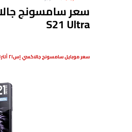
S21 Ultra
سعر موبايل سامسونج جالاكسي إس٢١ ألترا - Samsung Galaxy S21 Ultra Price