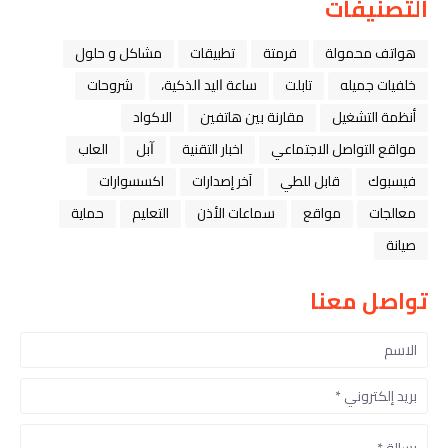
التصنيفات
هواتف محمولة
فرمتة
تطبيقات
مشاكل و حلول
خلفيات جميله
تابلت
ﺳﺎﻋﺔ ﺍﻟﻴﺪ ﺍﻟﺬﻛﻴﺔ،
شروحات
أنظمة التشغيل
مقارنة بين هاتفين
الاكواد
مواقع التواصل الاجتماعي
اخبار التقنية
ﺁﺑﻞ
العاب
فيسبوك
قابل للطي
آخر إصدارات
اكسسوارات
معالجات
مواقع
سماعات الأذن
التعليم
حماية
صيانة
تواصل معنا