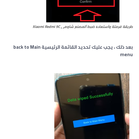
طريقة فرمتة وﺍﺳﺘﻌﺎﺩﺓ ﺿﺒﻂ ﺍﻟﻤﺼﻨﻊ شاومي Xiaomi Redmi 9C
بعد ذلك ، يجب عليك تحديد القائمة الرئيسية back to Main
menu