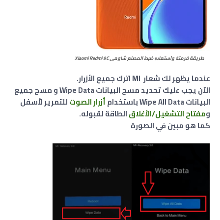
طريقة فرمتة وﺍﺳﺘﻌﺎﺩﺓ ﺿﺒﻂ ﺍﻟﻤﺼﻨﻊ شاومي Xiaomi Redmi 9C
عندما يظهر لك شعار MI اترك جميع الأزرار.
الآن يجب عليك تحديد مسح البيانات Wipe Data و مسح جميع
البيانات Wipe All Data باستخدام
أزرار الصوت
للتمرير لأسفل
و
مفتاح التشغيل/الأغلاق
الطاقة لقبوله.
كما هو مبين في الصورة