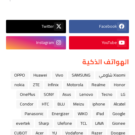
Twitter
Facebook
Instagram
YouTube
الهواتف الذكية
Xiaomi شاومي
SAMSUNG
Vivo
Huawei
OPPO
nokia
ZTE
Infinix
Motorola
Realme
Honor
OnePlus
SONY
Asus
Lenovo
Tecno
LG
Condor
HTC
BLU
Meizu
iphone
Alcatel
Panasonic
Energizer
WIKO
iPad
Google
evertek
Sharp
Ulefone
TCL
LAVA
Gionee
CUBOT
Acer
YU
Vodafone
Razer
Doogee