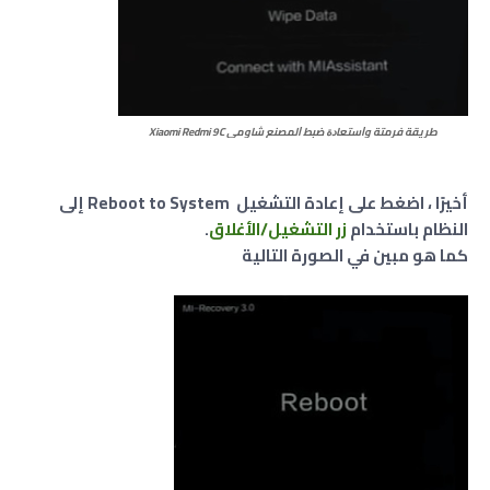
طريقة فرمتة وﺍﺳﺘﻌﺎﺩﺓ ﺿﺒﻂ ﺍﻟﻤﺼﻨﻊ شاومي Xiaomi Redmi 9C
أخيرًا ، اضغط على إعادة التشغيل Reboot to System إلى
النظام باستخدام
زر
التشغيل/الأغلاق
.
كما هو مبين في الصورة التالية