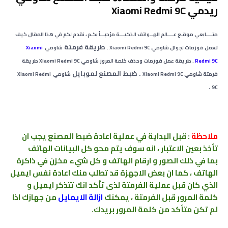
ريدمي Xiaomi Redmi 9C
متــــابعي
موقـع عــــالم الهــواتف الذكيـــة
مرْحبـــاً بكـم ، نقدم لكم في هذا المقال
كيف
طريقة فرمتة
تعمل فورمات لجوال شاومي
Xiaomi Redmi 9C
.
شاومي
Xiaomi
Redmi 9C
. ﻃﺮﻳﻘﺔ عمل فورمات وحذف كلمة المرور
شاومي
Xiaomi Redmi 9C
طريقة
.
ضبط المصنع لموبايل
فرمتة
شاومي
Xiaomi Redmi 9C
شاومي
Xiaomi Redmi
.
9C
ملاحظة
: قبل البداية في عملية اعادة
ضبط
المصنع
يجب ان
تأخذ بعين الاعتبار ، انه سوف يتم محو كل البيانات الهاتف
بما
في ذلك الصور و ارقام
الهاتف و كل شيء
مخزن
في
ذاكرة
الهاتف ، كما ان بعض الاجهزة قد تطلب منك اعادة نفس ايميل
الذي كان قبل عملية الفرمتة لذى تأكد انك تتذكر ايميل و
كلمة المرور قبل الفرمتة ،
يمكنك
ازالة الايمايل
من جهازك اذا
لم تكن متأكد من كلمة المرور بريدك
.