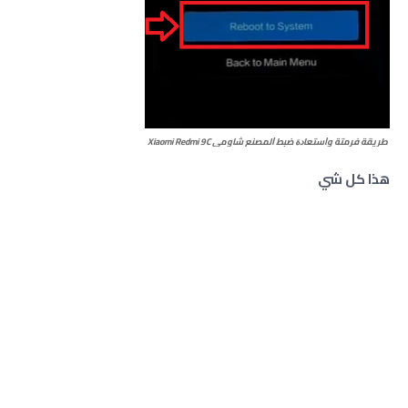
طريقة فرمتة وﺍﺳﺘﻌﺎﺩﺓ ﺿﺒﻂ ﺍﻟﻤﺼﻨﻊ شاومي Xiaomi Redmi 9C
هذا كل شي