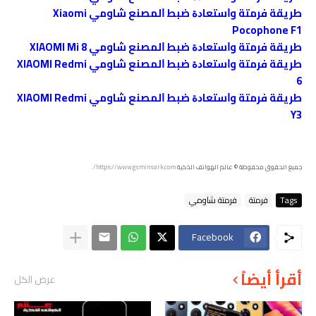
طريقة فرمتة وﺍﺳﺘﻌﺎﺩﺓ ﺿﺒﻂ ﺍﻟﻤﺼﻨﻊ شاومي Xiaomi
Pocophone F1
طريقة فرمتة وﺍﺳﺘﻌﺎﺩﺓ ﺿﺒﻂ ﺍﻟﻤﺼﻨﻊ شاومي XIAOMI Mi 8
طريقة فرمتة وﺍﺳﺘﻌﺎﺩﺓ ﺿﺒﻂ ﺍﻟﻤﺼﻨﻊ شاومي XIAOMI Redmi
6
طريقة فرمتة وﺍﺳﺘﻌﺎﺩﺓ ﺿﺒﻂ ﺍﻟﻤﺼﻨﻊ شاومي XIAOMI Redmi
Y3
جميع الحقوق محفوظة
© عالم الهواتف الذكية
https://www.gsminsark.com/
.
Tags
فرمتة
فرمتة شاومي
Facebook
أقرأ أيضاً
عرض الكل