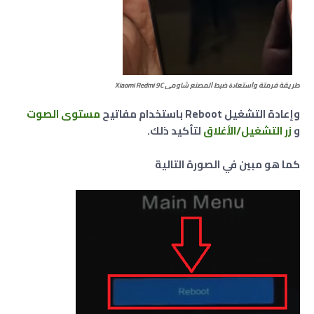
طريقة فرمتة وﺍﺳﺘﻌﺎﺩﺓ ﺿﺒﻂ ﺍﻟﻤﺼﻨﻊ شاومي Xiaomi Redmi 9C
وإعادة التشغيل Reboot باستخدام مفاتيح
مستوى الصوت
و
زر
التشغيل/الأغلاق
لتأكيد ذلك.
كما هو مبين في الصورة التالية