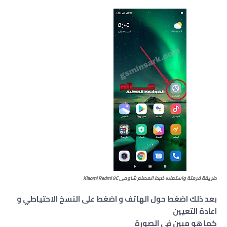
طريقة فرمتة وﺍﺳﺘﻌﺎﺩﺓ ﺿﺒﻂ ﺍﻟﻤﺼﻨﻊ شاومي Xiaomi Redmi 9C
بعد ذلك اضغط حول الهاتف و اضغط على النسخ الاحتياطي و
اعادة التعيين
كما هو مبين في الصورة