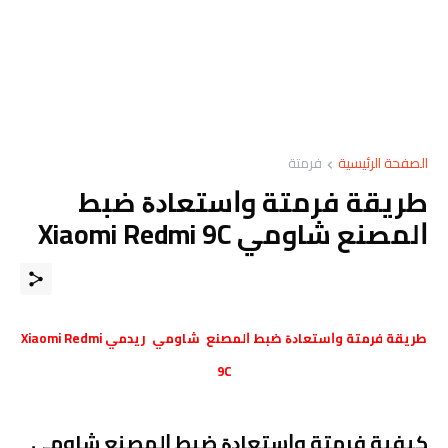
الصفحة الرئيسية
فرمتة
طريقة فرمتة وﺍﺳﺘﻌﺎﺩﺓ ﺿﺒﻂ
ﺍﻟﻤﺼﻨﻊ شاومي Xiaomi Redmi 9C
طريقة فرمتة وﺍﺳﺘﻌﺎﺩﺓ ﺿﺒﻂ ﺍﻟﻤﺼﻨﻊ
شاومي
ريدمي
Xiaomi Redmi
9C
كيفية فرمتة وﺍﺳﺘﻌﺎﺩﺓ ﺿﺒﻂ ﺍﻟﻤﺼﻨﻊ شاومي