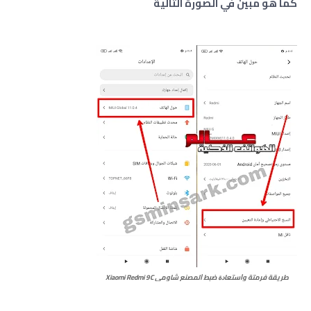
كما هو مبين في الصورة التالية
طريقة فرمتة وﺍﺳﺘﻌﺎﺩﺓ ﺿﺒﻂ ﺍﻟﻤﺼﻨﻊ شاومي Xiaomi Redmi 9C