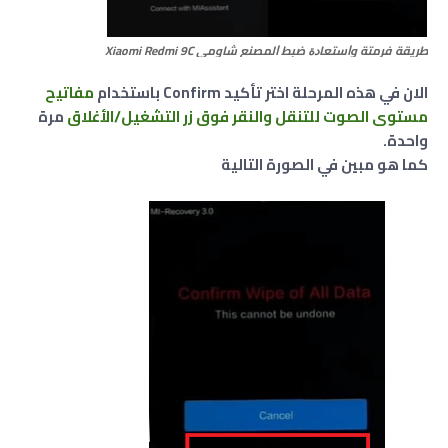
طريقة فرمتة وﺍﺳﺘﻌﺎﺩﺓ ﺿﺒﻂ ﺍﻟﻤﺼﻨﻊ شاومي Xiaomi Redmi 9C
الان في هذه المرحلة اختر تأكيد Confirm باستخدام
مفاتيح
مستوى الصوت للتنقل والنقر فوق زر
التشغيل/الأغلاق
مرة
واحدة.
كما هو مبين في الصورة التالية