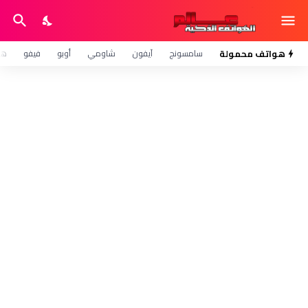
هواتف محمولة
سامسونج
آيفون
شاومي
أوبو
فيفو
هو