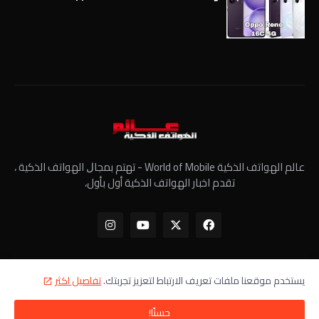
عالم الهواتف الذكية World of Mobile - ﺗﻬﺘﻢ ﺑﻤﺠﺎﻝ الهواتف الذكية ،
تقدم اخبار الهواتف الذكية أول بأول،
يستخدم موقعنا ملفات تعريف الارتباط لتعزيز تجربتك.
تفاصيل اكثر
الرئيسية
معلومات عنا
سياسة الخصوصية
اتصل بنا
حسنًا!
جميع الحقوق محفوظة - عالم الهواتف الذكية ©