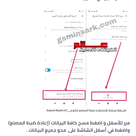
طريقة فرمتة وﺍﺳﺘﻌﺎﺩﺓ ﺿﺒﻂ ﺍﻟﻤﺼﻨﻊ شاومي Xiaomi Redmi 9C
مرر للأسفل و اضغط مسح كافة البيانات (إعادة ضبط المصنع)
واضغط في أسفل الشاشة على محو جميع البيانات .