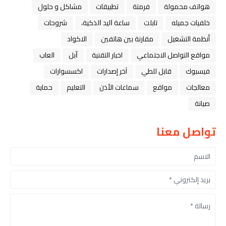
هواتف محمولة
فرمتة
تطبيقات
مشاكل و حلول
خلفيات جميله
تابلت
ﺳﺎﻋﺔ ﺍﻟﻴﺪ ﺍﻟﺬﻛﻴﺔ،
شروحات
أنظمة التشغيل
مقارنة بين هاتفين
الاكواد
مواقع التواصل الاجتماعي
اخبار التقنية
ﺁﺑﻞ
العاب
فيسبوك
قابل للطي
آخر إصدارات
اكسسوارات
معالجات
مواقع
سماعات الأذن
التعليم
حماية
صيانة
تواصل معنا