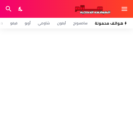
هواتف محمولة
سامسونج
آيفون
شاومي
أوبو
فيفو
هو