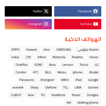
Twitter
Facebook
Instagram
YouTube
الهواتف الذكية
Xiaomi شاومي
SAMSUNG
Vivo
Huawei
OPPO
nokia
ZTE
Infinix
Motorola
Realme
Honor
OnePlus
SONY
Asus
Lenovo
Tecno
LG
Condor
HTC
BLU
Meizu
iphone
Alcatel
Panasonic
Energizer
WIKO
iPad
Google
evertek
Sharp
Ulefone
TCL
LAVA
Gionee
CUBOT
Acer
YU
Vodafone
Razer
Doogee
itel
Nothing phone